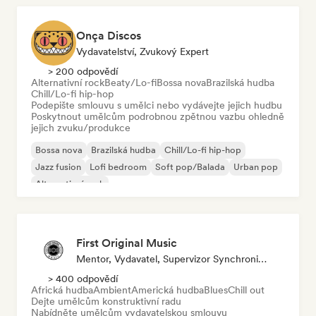
Onça Discos
Vydavatelství, Zvukový Expert
> 200 odpovědí
Alternativní rock
Beaty/Lo-fi
Bossa nova
Brazilská hudba
Chill/Lo-fi hip-hop
Podepište smlouvu s umělci nebo vydávejte jejich hudbu
Poskytnout umělcům podrobnou zpětnou vazbu ohledně
jejich zvuku/produkce
Bossa nova
Brazilská hudba
Chill/Lo-fi hip-hop
Jazz fusion
Lofi bedroom
Soft pop/Balada
Urban pop
Alternativní rock
First Original Music
Mentor, Vydavatel, Supervizor Synchronizace
> 400 odpovědí
Africká hudba
Ambient
Americká hudba
Blues
Chill out
Dejte umělcům konstruktivní radu
Nabídněte umělcům vydavatelskou smlouvu