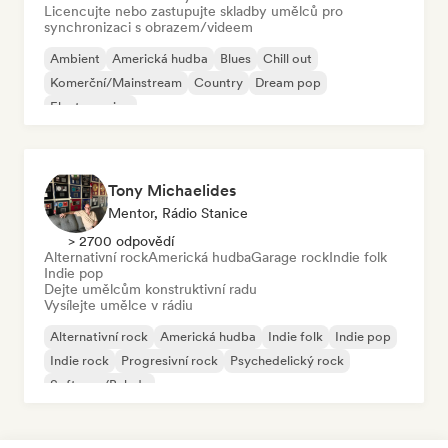
Licencujte nebo zastupujte skladby umělců pro
synchronizaci s obrazem/videem
Ambient
Americká hudba
Blues
Chill out
Komerční/Mainstream
Country
Dream pop
Electro swing
Tony Michaelides
Mentor, Rádio Stanice
> 2700 odpovědí
Alternativní rock
Americká hudba
Garage rock
Indie folk
Indie pop
Dejte umělcům konstruktivní radu
Vysílejte umělce v rádiu
Alternativní rock
Americká hudba
Indie folk
Indie pop
Indie rock
Progresivní rock
Psychedelický rock
Soft pop/Balada