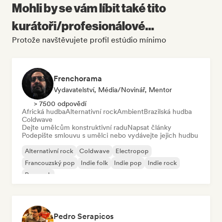
Mohli by se vám líbit také tito
kurátoři/profesionálové...
Protože navštěvujete profil estúdio mínimo
Frenchorama
Vydavatelství, Média/novinář, Mentor
> 7500 odpovědí
Africká hudba
Alternativní rock
Ambient
Brazilská hudba
Coldwave
Dejte umělcům konstruktivní radu
Napsat články
Podepište smlouvu s umělci nebo vydávejte jejich hudbu
Alternativní rock
Coldwave
Electropop
Francouzský pop
Indie folk
Indie pop
Indie rock
Pop rock
Pedro Serapicos