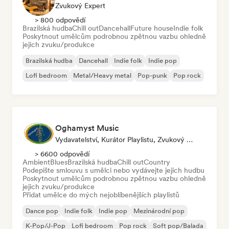
Zvukový Expert
> 800 odpovědí
Brazilská hudba
Chill out
Dancehall
Future house
Indie folk
Poskytnout umělcům podrobnou zpětnou vazbu ohledně
jejich zvuku/produkce
Brazilská hudba
Dancehall
Indie folk
Indie pop
Lofi bedroom
Metal/Heavy metal
Pop-punk
Pop rock
Oghamyst Music
Vydavatelství, Kurátor Playlistu, Zvukový Expert
> 6600 odpovědí
Ambient
Blues
Brazilská hudba
Chill out
Country
Podepište smlouvu s umělci nebo vydávejte jejich hudbu
Poskytnout umělcům podrobnou zpětnou vazbu ohledně
jejich zvuku/produkce
Přidat umělce do mých nejoblíbenějších playlistů
Dance pop
Indie folk
Indie pop
Mezinárodní pop
K-Pop/J-Pop
Lofi bedroom
Pop rock
Soft pop/Balada