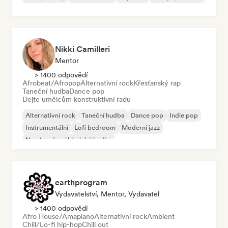
Nikki Camilleri
Mentor
> 1400 odpovědí
Afrobeat/Afropop
Alternativní rock
Křesťanský rap
Taneční hudba
Dance pop
Dejte umělcům konstruktivní radu
Alternativní rock
Taneční hudba
Dance pop
Indie pop
Instrumentální
Lofi bedroom
Moderní jazz
Neo/moderní klasická hudba
earthprogram
Vydavatelství, Mentor, Vydavatel
> 1400 odpovědí
Afro House/Amapiano
Alternativní rock
Ambient
Chill/Lo-fi hip-hop
Chill out