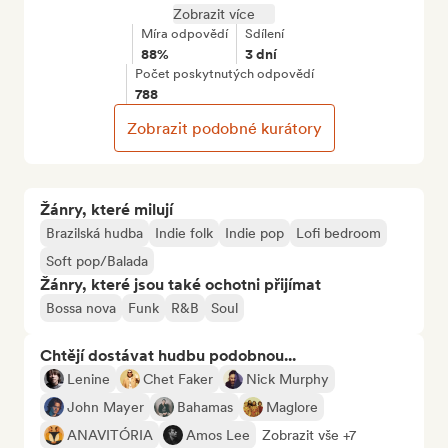
Zobrazit více
Míra odpovědí
Sdílení
88%
3 dní
Počet poskytnutých odpovědí
788
Zobrazit podobné kurátory
Žánry, které milují
Brazilská hudba
Indie folk
Indie pop
Lofi bedroom
Soft pop/Balada
Žánry, které jsou také ochotni přijímat
Bossa nova
Funk
R&B
Soul
Chtějí dostávat hudbu podobnou...
Lenine
Chet Faker
Nick Murphy
John Mayer
Bahamas
Maglore
ANAVITÓRIA
Amos Lee
Zobrazit vše +7