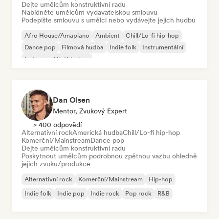
Dejte umělcům konstruktivní radu
Nabídněte umělcům vydavatelskou smlouvu
Podepište smlouvu s umělci nebo vydávejte jejich hudbu
Afro House/Amapiano
Ambient
Chill/Lo-fi hip-hop
Dance pop
Filmová hudba
Indie folk
Instrumentální
Instrumentální hip-hop
Dan Olsen
Mentor, Zvukový Expert
> 400 odpovědí
Alternativní rock
Americká hudba
Chill/Lo-fi hip-hop
Komerční/Mainstream
Dance pop
Dejte umělcům konstruktivní radu
Poskytnout umělcům podrobnou zpětnou vazbu ohledně
jejich zvuku/produkce
Alternativní rock
Komerční/Mainstream
Hip-hop
Indie folk
Indie pop
Indie rock
Pop rock
R&B