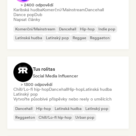
> 2400 odpovědí
Karibská hudba
Komerční/Mainstream
Dancehall
Dance pop
Dub
Napsat články
Komerční/Mainstream
Dancehall
Hip-hop
Indie pop
Latinská hudba
Latinský pop
Reggae
Reggaeton
Tus rolitas
Social Media Influencer
> 1300 odpovědí
Chill/Lo-fi hip-hop
Dancehall
Hip-hop
Latinská hudba
Latinský pop
Vytvořte působivé příspěvky nebo reely o umělcích
Dancehall
Hip-hop
Latinská hudba
Latinský pop
Reggaeton
Chill/Lo-fi hip-hop
Urban pop