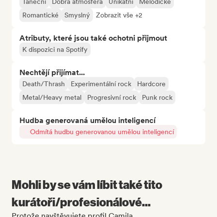
Taneční
Dobrá atmosféra
Unikátní
Melodické
Romantické
Smyslný
Zobrazit vše +2
Atributy, které jsou také ochotni přijmout
K dispozici na Spotify
Nechtějí přijímat...
Death/Thrash
Experimentální rock
Hardcore
Metal/Heavy metal
Progresivní rock
Punk rock
Hudba generovaná umělou inteligencí
Odmítá hudbu generovanou umělou inteligencí
Mohli by se vám líbit také tito
kurátoři/profesionálové...
Protože navštěvujete profil Camila