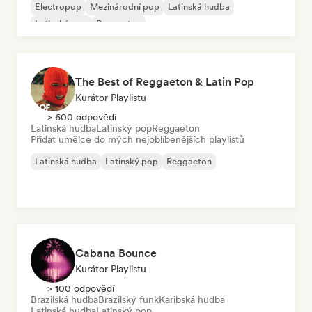
Electropop
Mezinárodní pop
Latinská hudba
Latinský pop
Reggaeton
The Best of Reggaeton & Latin Pop
Kurátor Playlistu
> 600 odpovědí
Latinská hudba
Latinský pop
Reggaeton
Přidat umělce do mých nejoblíbenějších playlistů
Latinská hudba
Latinský pop
Reggaeton
Cabana Bounce
Kurátor Playlistu
> 100 odpovědí
Brazilská hudba
Brazilský funk
Karibská hudba
Latinská hudba
Latinský pop