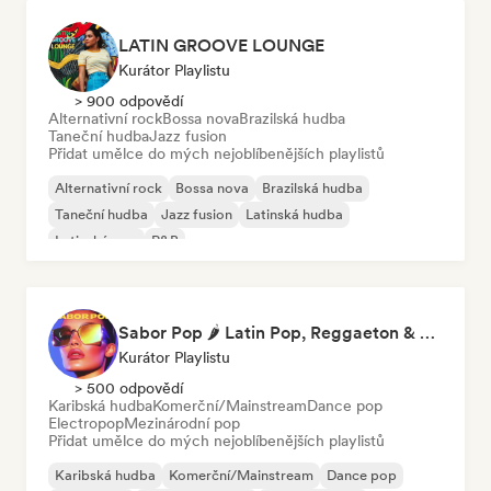
LATIN GROOVE LOUNGE
Kurátor Playlistu
> 900 odpovědí
Alternativní rock
Bossa nova
Brazilská hudba
Taneční hudba
Jazz fusion
Přidat umělce do mých nejoblíbenějších playlistů
Alternativní rock
Bossa nova
Brazilská hudba
Taneční hudba
Jazz fusion
Latinská hudba
Latinský pop
R&B
Sabor Pop 🌶️ Latin Pop, Reggaeton & Latin Club Hits
Kurátor Playlistu
> 500 odpovědí
Karibská hudba
Komerční/Mainstream
Dance pop
Electropop
Mezinárodní pop
Přidat umělce do mých nejoblíbenějších playlistů
Karibská hudba
Komerční/Mainstream
Dance pop