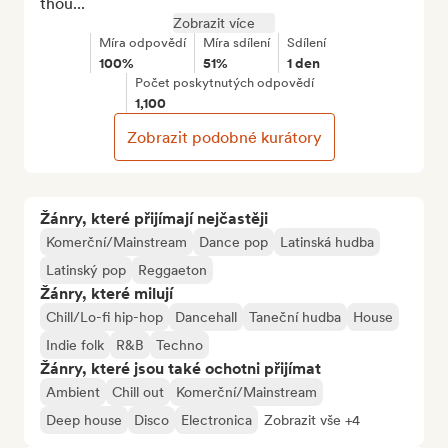
thou...
Zobrazit více
Míra odpovědí
Míra sdílení
Sdílení
100%
51%
1 den
Počet poskytnutých odpovědí
1,100
Zobrazit podobné kurátory
Žánry, které přijímají nejčastěji
Komerční/Mainstream
Dance pop
Latinská hudba
Latinský pop
Reggaeton
Žánry, které milují
Chill/Lo-fi hip-hop
Dancehall
Taneční hudba
House
Indie folk
R&B
Techno
Žánry, které jsou také ochotni přijímat
Ambient
Chill out
Komerční/Mainstream
Deep house
Disco
Electronica
Zobrazit vše +4