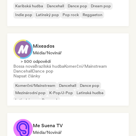
Karibská hudba
Dancehall
Dance pop
Dream pop
Indie pop
Latinský pop
Pop rock
Reggaeton
Mixeados
Média/novinář
> 500 odpovědí
Bossa nova
Brazilská hudba
Komerční/Mainstream
Dancehall
Dance pop
Napsat články
Komerční/Mainstream
Dancehall
Dance pop
Mezinárodní pop
K-Pop/J-Pop
Latinská hudba
Latinský pop
Pop rock
Me Suena TV
Média/novinář