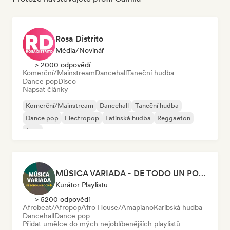
Rosa Distrito
Média/novinář
> 2000 odpovědí
Komerční/Mainstream
Dancehall
Taneční hudba
Dance pop
Disco
Napsat články
Komerční/Mainstream
Dancehall
Taneční hudba
Dance pop
Electropop
Latinská hudba
Reggaeton
Trap
MÚSICA VARIADA - DE TODO UN POCO
Kurátor Playlistu
> 5200 odpovědí
Afrobeat/Afropop
Afro House/Amapiano
Karibská hudba
Dancehall
Dance pop
Přidat umělce do mých nejoblíbenějších playlistů