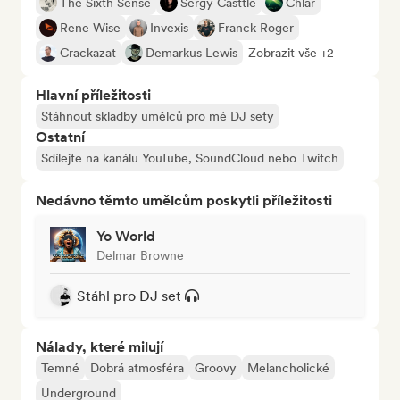
The Sixth Sense
Sergy Casttle
Chlär
Rene Wise
Invexis
Franck Roger
Crackazat
Demarkus Lewis
Zobrazit vše +2
Hlavní příležitosti
Stáhnout skladby umělců pro mé DJ sety
Ostatní
Sdílejte na kanálu YouTube, SoundCloud nebo Twitch
Nedávno těmto umělcům poskytli příležitosti
Yo World
Delmar Browne
Stáhl pro DJ set
Nálady, které milují
Temné
Dobrá atmosféra
Groovy
Melancholické
Underground