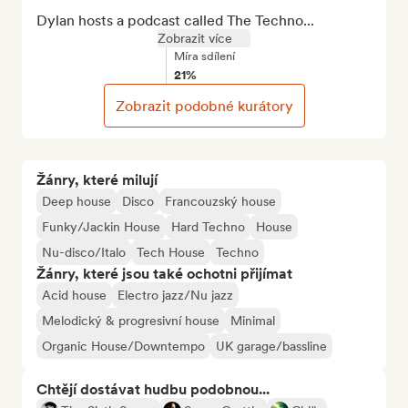
Dylan hosts a podcast called The Techno...
Zobrazit více
Míra sdílení
21%
Zobrazit podobné kurátory
Žánry, které milují
Deep house
Disco
Francouzský house
Funky/Jackin House
Hard Techno
House
Nu-disco/Italo
Tech House
Techno
Žánry, které jsou také ochotni přijímat
Acid house
Electro jazz/Nu jazz
Melodický & progresivní house
Minimal
Organic House/Downtempo
UK garage/bassline
Chtějí dostávat hudbu podobnou...