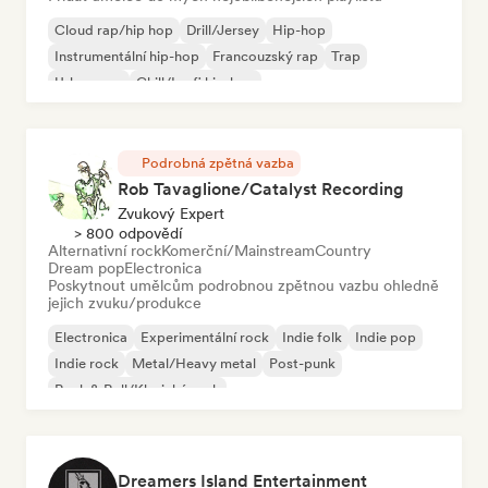
Cloud rap/hip hop
Drill/Jersey
Hip-hop
Instrumentální hip-hop
Francouzský rap
Trap
Urban pop
Chill/Lo-fi hip-hop
Podrobná zpětná vazba
Rob Tavaglione/Catalyst Recording
Zvukový Expert
> 800 odpovědí
Alternativní rock
Komerční/Mainstream
Country
Dream pop
Electronica
Poskytnout umělcům podrobnou zpětnou vazbu ohledně
jejich zvuku/produkce
Electronica
Experimentální rock
Indie folk
Indie pop
Indie rock
Metal/Heavy metal
Post-punk
Rock & Roll/Klasický rock
Dreamers Island Entertainment