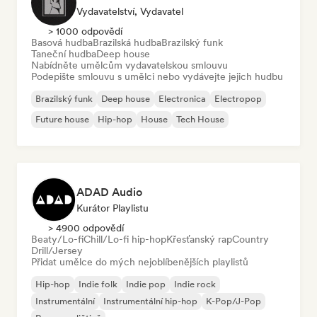
Vydavatelství, Vydavatel
> 1000 odpovědí
Basová hudba
Brazilská hudba
Brazilský funk
Taneční hudba
Deep house
Nabídněte umělcům vydavatelskou smlouvu
Podepište smlouvu s umělci nebo vydávejte jejich hudbu
Brazilský funk
Deep house
Electronica
Electropop
Future house
Hip-hop
House
Tech House
ADAD Audio
Kurátor Playlistu
> 4900 odpovědí
Beaty/Lo-fi
Chill/Lo-fi hip-hop
Křesťanský rap
Country
Drill/Jersey
Přidat umělce do mých nejoblíbenějších playlistů
Hip-hop
Indie folk
Indie pop
Indie rock
Instrumentální
Instrumentální hip-hop
K-Pop/J-Pop