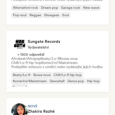
Alternativní rock
Dream pop
Garage rock
New wave
Pop-soul
Reggae
Shoegaze
Soul
Sungate Records
Vydavatelství
> 1300 odpovědí
Afrobeat/Afropop
Beaty/Lo-fi
Bossa nova
Chill/Lo-fi hip-hop
Komerční/Mainstream
Podepište smlouvu s umělci nebo vydávejte jejich hudbu
Beaty/Lo-fi
Bossa nova
Chill/Lo-fi hip-hop
Komerční/Mainstream
Dancehall
Dance pop
Hip-hop
Pop-soul
NOVÉ
Zhakira Razhé