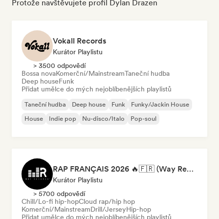
Protože navštěvujete profil Dylan Drazen
Vokall Records
Kurátor Playlistu
> 3500 odpovědí
Bossa nova
Komerční/Mainstream
Taneční hudba
Deep house
Funk
Přidat umělce do mých nejoblíbenějších playlistů
Taneční hudba
Deep house
Funk
Funky/Jackin House
House
Indie pop
Nu-disco/Italo
Pop-soul
RAP FRANÇAIS 2026 🔥🇫🇷 (Way Records)
Kurátor Playlistu
> 5700 odpovědí
Chill/Lo-fi hip-hop
Cloud rap/hip hop
Komerční/Mainstream
Drill/Jersey
Hip-hop
Přidat umělce do mých nejoblíbenějších playlistů