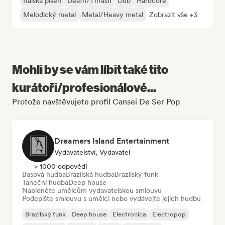
Italská píseň
Death/Thrash
Dub
Hardcore
Melodický metal
Metal/Heavy metal
Zobrazit vše +3
Mohli by se vám líbit také tito
kurátoři/profesionálové...
Protože navštěvujete profil Cansei De Ser Pop
Dreamers Island Entertainment
Vydavatelství, Vydavatel
> 1000 odpovědí
Basová hudba
Brazilská hudba
Brazilský funk
Taneční hudba
Deep house
Nabídněte umělcům vydavatelskou smlouvu
Podepište smlouvu s umělci nebo vydávejte jejich hudbu
Brazilský funk
Deep house
Electronica
Electropop