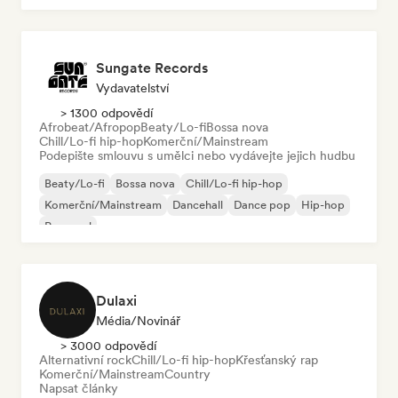
Sungate Records
Vydavatelství
> 1300 odpovědí
Afrobeat/Afropop
Beaty/Lo-fi
Bossa nova
Chill/Lo-fi hip-hop
Komerční/Mainstream
Podepište smlouvu s umělci nebo vydávejte jejich hudbu
Beaty/Lo-fi
Bossa nova
Chill/Lo-fi hip-hop
Komerční/Mainstream
Dancehall
Dance pop
Hip-hop
Pop-soul
Dulaxi
Média/novinář
> 3000 odpovědí
Alternativní rock
Chill/Lo-fi hip-hop
Křesťanský rap
Komerční/Mainstream
Country
Napsat články