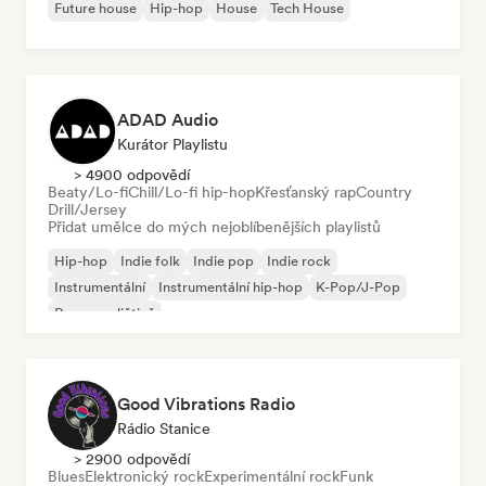
Future house
Hip-hop
House
Tech House
ADAD Audio
Kurátor Playlistu
> 4900 odpovědí
Beaty/Lo-fi
Chill/Lo-fi hip-hop
Křesťanský rap
Country
Drill/Jersey
Přidat umělce do mých nejoblíbenějších playlistů
Hip-hop
Indie folk
Indie pop
Indie rock
Instrumentální
Instrumentální hip-hop
K-Pop/J-Pop
Rap v angličtině
Good Vibrations Radio
Rádio Stanice
> 2900 odpovědí
Blues
Elektronický rock
Experimentální rock
Funk