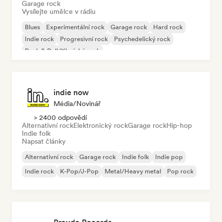
Garage rock
Vysílejte umělce v rádiu
Blues
Experimentální rock
Garage rock
Hard rock
Indie rock
Progresivní rock
Psychedelický rock
Rock & Roll/Klasický rock
indie now
Média/novinář
> 2400 odpovědí
Alternativní rock
Elektronický rock
Garage rock
Hip-hop
Indie folk
Napsat články
Alternativní rock
Garage rock
Indie folk
Indie pop
Indie rock
K-Pop/J-Pop
Metal/Heavy metal
Pop rock