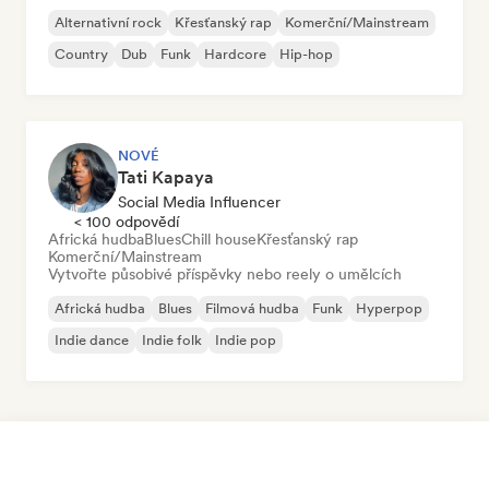
Alternativní rock
Křesťanský rap
Komerční/Mainstream
Country
Dub
Funk
Hardcore
Hip-hop
NOVÉ
Tati Kapaya
Social Media Influencer
< 100 odpovědí
Africká hudba
Blues
Chill house
Křesťanský rap
Komerční/Mainstream
Vytvořte působivé příspěvky nebo reely o umělcích
Africká hudba
Blues
Filmová hudba
Funk
Hyperpop
Indie dance
Indie folk
Indie pop