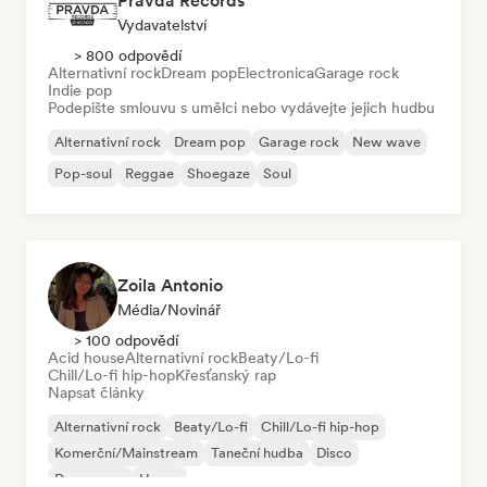
Pravda Records
Vydavatelství
> 800 odpovědí
Alternativní rock
Dream pop
Electronica
Garage rock
Indie pop
Podepište smlouvu s umělci nebo vydávejte jejich hudbu
Alternativní rock
Dream pop
Garage rock
New wave
Pop-soul
Reggae
Shoegaze
Soul
Zoila Antonio
Média/novinář
> 100 odpovědí
Acid house
Alternativní rock
Beaty/Lo-fi
Chill/Lo-fi hip-hop
Křesťanský rap
Napsat články
Alternativní rock
Beaty/Lo-fi
Chill/Lo-fi hip-hop
Komerční/Mainstream
Taneční hudba
Disco
Dream pop
House