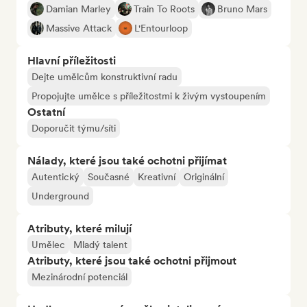
Damian Marley
Train To Roots
Bruno Mars
Massive Attack
L'Entourloop
Hlavní příležitosti
Dejte umělcům konstruktivní radu
Propojujte umělce s příležitostmi k živým vystoupením
Ostatní
Doporučit týmu/síti
Nálady, které jsou také ochotni přijímat
Autentický
Současné
Kreativní
Originální
Underground
Atributy, které milují
Umělec
Mladý talent
Atributy, které jsou také ochotni přijmout
Mezinárodní potenciál