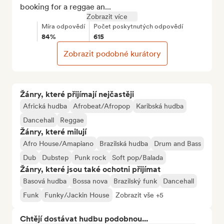
booking for a reggae an...
Zobrazit více
Míra odpovědí
Počet poskytnutých odpovědí
84%
615
Zobrazit podobné kurátory
Žánry, které přijímají nejčastěji
Africká hudba
Afrobeat/Afropop
Karibská hudba
Dancehall
Reggae
Žánry, které milují
Afro House/Amapiano
Brazilská hudba
Drum and Bass
Dub
Dubstep
Punk rock
Soft pop/Balada
Žánry, které jsou také ochotni přijímat
Basová hudba
Bossa nova
Brazilský funk
Dancehall
Funk
Funky/Jackin House
Zobrazit vše +5
Chtějí dostávat hudbu podobnou...