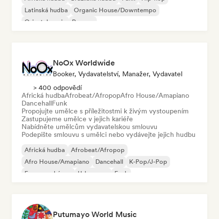
Latinská hudba
Organic House/Downtempo
Oriental music
Reggae
NoOx Worldwide
Booker, Vydavatelství, Manažer, Vydavatel
> 400 odpovědí
Africká hudba
Afrobeat/Afropop
Afro House/Amapiano
Dancehall
Funk
Propojujte umělce s příležitostmi k živým vystoupením
Zastupujeme umělce v jejich kariéře
Nabídněte umělcům vydavatelskou smlouvu
Podepište smlouvu s umělci nebo vydávejte jejich hudbu
Africká hudba
Afrobeat/Afropop
Afro House/Amapiano
Dancehall
K-Pop/J-Pop
Francouzský rap
Urban pop
Funk
Putumayo World Music