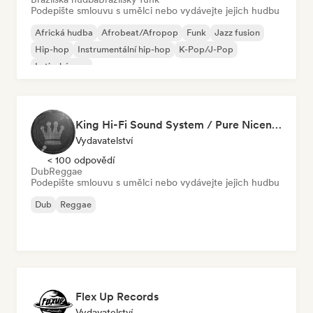
Podepište smlouvu s umělci nebo vydávejte jejich hudbu
Africká hudba
Afrobeat/Afropop
Funk
Jazz fusion
Hip-hop
Instrumentální hip-hop
K-Pop/J-Pop
Latinský pop
King Hi-Fi Sound System / Pure Niceness Records
Vydavatelství
< 100 odpovědí
Dub
Reggae
Podepište smlouvu s umělci nebo vydávejte jejich hudbu
Dub
Reggae
Flex Up Records
Vydavatelství