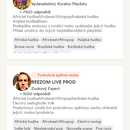
Vydavatelství, Kurátor Playlistu
> 7300 odpovědí
Africká hudba
Afrobeat/Afropop
Arabská hudba
Asijská hudba
Blues
Podepište smlouvu s umělci nebo vydávejte jejich hudbu
Přidat umělce do mých nejoblíbenějších playlistů
Africká hudba
Afrobeat/Afropop
Asijská hudba
Bossa nova
Brazilská hudba
Karibská hudba
Latinská hudba
Nouvelle scene
Podrobná zpětná vazba
REEZOM LIVE PROD
Zvukový Expert
> 1000 odpovědí
Africká hudba
Afrobeat/Afropop
Karibská hudba
Electro swing
Indie folk
Poskytnout umělcům podrobnou zpětnou vazbu ohledně
jejich zvuku/produkce
Africká hudba
Afrobeat/Afropop
Electro swing
Indie folk
Mezinárodní pop
Nouvelle scene
Pop rock