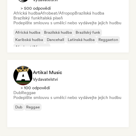
> 500 odpovědí
Africká hudba
Afrobeat/Afropop
Brazilská hudba
Brazilský funk
Italská píseň
Podepište smlouvu s umělci nebo vydávejte jejich hudbu
Africká hudba
Brazilská hudba
Brazilský funk
Karibská hudba
Dancehall
Latinská hudba
Reggaeton
Afrobeat/Afropop
Artikal Music
Vydavatelství
> 100 odpovědí
Dub
Reggae
Podepište smlouvu s umělci nebo vydávejte jejich hudbu
Dub
Reggae