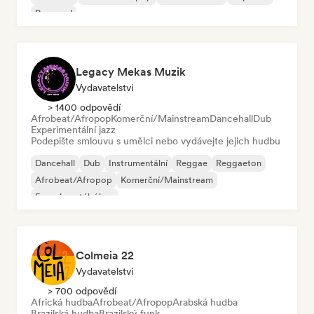
Pop-soul
Legacy Mekas Muzik
Vydavatelství
> 1400 odpovědí
Afrobeat/Afropop
Komerční/Mainstream
Dancehall
Dub
Experimentální jazz
Podepište smlouvu s umělci nebo vydávejte jejich hudbu
Dancehall
Dub
Instrumentální
Reggae
Reggaeton
Afrobeat/Afropop
Komerční/Mainstream
Experimentální jazz
Colmeia 22
Vydavatelství
> 700 odpovědí
Africká hudba
Afrobeat/Afropop
Arabská hudba
Brazilská hudba
Brazilský funk