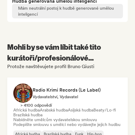
Hudba generovaná umělou inteligencí
Mám neutrální postoj k hudbě generované umělou
inteligencí
Mohli by se vám líbit také tito
kurátoři/profesionálové...
Protože navštěvujete profil Bruno Giusti
Radio Krimi Records (Le Label)
Vydavatelství, Vydavatel
> 4100 odpovědí
Africká hudba
Arabská hudba
Asijská hudba
Beaty/Lo-fi
Brazilská hudba
Nabídněte umělcům vydavatelskou smlouvu
Podepište smlouvu s umělci nebo vydávejte jejich hudbu
Africká hudba
Brazilská hudba
Funk
Hip-hop