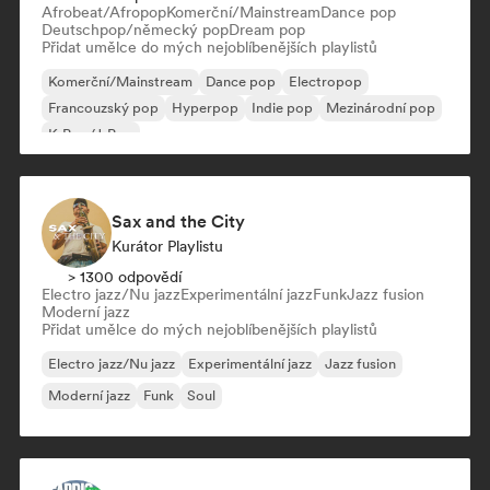
Afrobeat/Afropop
Komerční/Mainstream
Dance pop
Deutschpop/německý pop
Dream pop
Přidat umělce do mých nejoblíbenějších playlistů
Komerční/Mainstream
Dance pop
Electropop
Francouzský pop
Hyperpop
Indie pop
Mezinárodní pop
K-Pop/J-Pop
Sax and the City
Kurátor Playlistu
> 1300 odpovědí
Electro jazz/Nu jazz
Experimentální jazz
Funk
Jazz fusion
Moderní jazz
Přidat umělce do mých nejoblíbenějších playlistů
Electro jazz/Nu jazz
Experimentální jazz
Jazz fusion
Moderní jazz
Funk
Soul