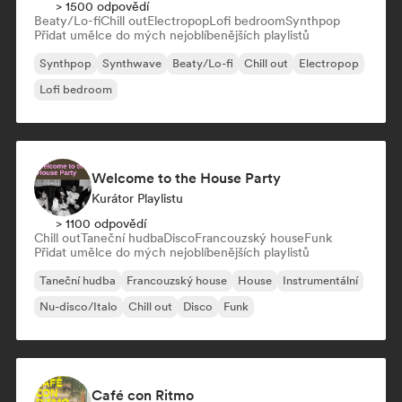
> 1500 odpovědí
Beaty/Lo-fi
Chill out
Electropop
Lofi bedroom
Synthpop
Přidat umělce do mých nejoblíbenějších playlistů
Synthpop
Synthwave
Beaty/Lo-fi
Chill out
Electropop
Lofi bedroom
Welcome to the House Party
Kurátor Playlistu
> 1100 odpovědí
Chill out
Taneční hudba
Disco
Francouzský house
Funk
Přidat umělce do mých nejoblíbenějších playlistů
Taneční hudba
Francouzský house
House
Instrumentální
Nu-disco/Italo
Chill out
Disco
Funk
Café con Ritmo