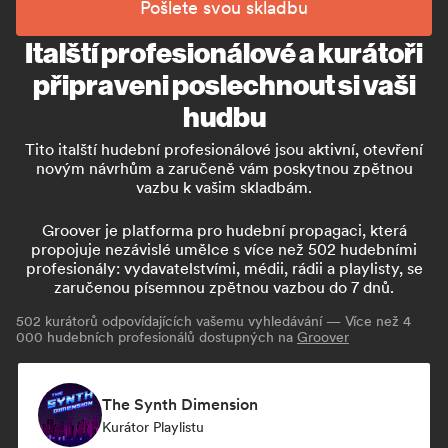
Pošlete svou skladbu
Italští profesionálové a kurátoři
připraveni poslechnout si vaši
hudbu
Tito italští hudební profesionálové jsou aktivní, otevření
novým návrhům a zaručeně vám poskytnou zpětnou
vazbu k vašim skladbám.
Groover je platforma pro hudební propagaci, která
propojuje nezávislé umělce s více než 502 hudebními
profesionály: vydavatelstvími, médii, rádii a playlisty, se
zaručenou písemnou zpětnou vazbou do 7 dnů.
502
kurátorů odpovídajících vašemu vyhledávání — Více než 4
000 hudebních profesionálů dostupných na
Groover
The Synth Dimension
Kurátor Playlistu