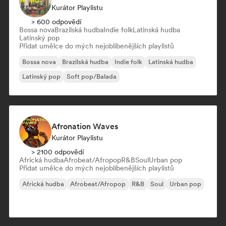
Kurátor Playlistu
> 600 odpovědí
Bossa nova
Brazilská hudba
Indie folk
Latinská hudba
Latinský pop
Přidat umělce do mých nejoblíbenějších playlistů
Bossa nova
Brazilská hudba
Indie folk
Latinská hudba
Latinský pop
Soft pop/Balada
Afronation Waves
Kurátor Playlistu
> 2100 odpovědí
Africká hudba
Afrobeat/Afropop
R&B
Soul
Urban pop
Přidat umělce do mých nejoblíbenějších playlistů
Africká hudba
Afrobeat/Afropop
R&B
Soul
Urban pop