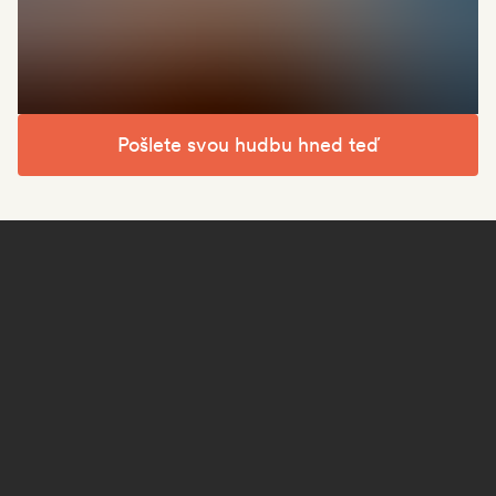
Pošlete svou hudbu hned teď