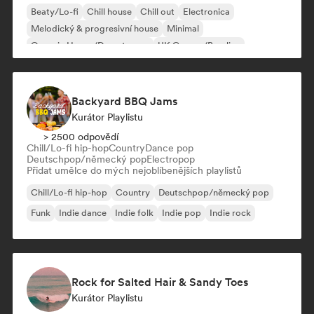
Beaty/Lo-fi
Chill house
Chill out
Electronica
Melodický & progresivní house
Minimal
Organic House/Downtempo
UK Garage/Bassline
Backyard BBQ Jams
Kurátor Playlistu
> 2500 odpovědí
Chill/Lo-fi hip-hop
Country
Dance pop
Deutschpop/německý pop
Electropop
Přidat umělce do mých nejoblíbenějších playlistů
Chill/Lo-fi hip-hop
Country
Deutschpop/německý pop
Funk
Indie dance
Indie folk
Indie pop
Indie rock
Rock for Salted Hair & Sandy Toes
Kurátor Playlistu