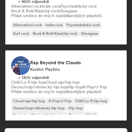
> 1600 odpovědí
Alternativní rock
Indie rock
Psychedelický rock
Rock & Roll/Klasický rock
Shoegaze
Přidat umělce do mých nejoblíbenějších playlistů
Alternativní rock
Indie rock
Psychedelický rock
Surf rock
Rock & Roll/Klasický rock
Shoegaze
Rap Beyond the Clouds
Kurátor Playlistu
> 1300 odpovědí
Chill/Lo-fi hip-hop
Cloud rap/hip hop
Deutschrap/německý hip-hop
Hip-hop
K-Pop/J-Pop
Přidat umělce do mých nejoblíbenějších playlistů
Cloud rap/hip hop
K-Pop/J-Pop
Chill/Lo-fi hip-hop
Deutschrap/německý hip-hop
Hip-hop
Nederhop/Holandský hip-hop
Rap v angličtině
Francouzský rap