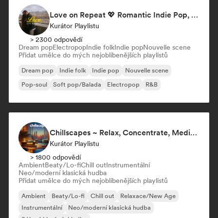
Love on Repeat 💖 Romantic Indie Pop, Neo Soul & Singer-Songwriter
Kurátor Playlistu
> 2300 odpovědí
Dream pop
Electropop
Indie folk
Indie pop
Nouvelle scene
Přidat umělce do mých nejoblíbenějších playlistů
Dream pop
Indie folk
Indie pop
Nouvelle scene
Pop-soul
Soft pop/Balada
Electropop
R&B
Chillscapes ~ Relax, Concentrate, Meditate, Sleep, Dream
Kurátor Playlistu
> 1800 odpovědí
Ambient
Beaty/Lo-fi
Chill out
Instrumentální
Neo/moderní klasická hudba
Přidat umělce do mých nejoblíbenějších playlistů
Ambient
Beaty/Lo-fi
Chill out
Relaxace/New Age
Instrumentální
Neo/moderní klasická hudba