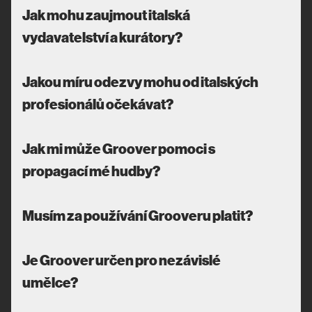
Jak mohu zaujmout italská
vydavatelství a kurátory?
Jakou míru odezvy mohu od italských
profesionálů očekávat?
Jak mi může Groover pomoci s
propagací mé hudby?
Musím za používání Grooveru platit?
Je Groover určen pro nezávislé
umělce?