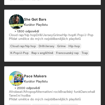
Sólové klavírní skladby
She Got Bars
Kurátor Playlistu
> 1300 odpovědí
Cloud rap/hip hop
Drill/Jersey
Grime
Hip-hop
K-Pop/J-Pop
Přidat umělce do mých nejoblíbenějších playlistů
Cloud rap/hip hop
Drill/Jersey
Grime
Hip-hop
K-Pop/J-Pop
Rap v angličtině
Francouzský rap
Trap
Pace Makers
Kurátor Playlistu
> 2000 odpovědí
Afrobeat/Afropop
Alternativní rock
Brazilský funk
Dancehall
Taneční hudba
Přidat umělce do mých nejoblíbenějších playlistů