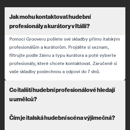
Jak mohu kontaktovat hudební
profesionály a kurátory v Itálii?
Pomocí Grooveru pošlete své skladby přímo italským
profesionálům a kurátorům. Projděte si seznam,
filtrujte podle žánru a typu kurátora a poté vyberte
profesionály, které chcete kontaktovat. Zaručeně si
vaše skladby poslechnou a odpoví do 7 dnů.
Co italští hudební profesionálové hledají
u umělců?
Čím je italská hudební scéna výjimečná?