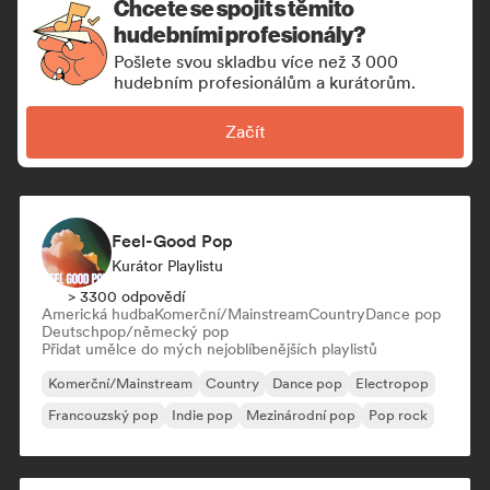
Chcete se spojit s těmito
hudebními profesionály?
Pošlete svou skladbu více než 3 000
hudebním profesionálům a kurátorům.
Začít
Feel-Good Pop
Kurátor Playlistu
> 3300 odpovědí
Americká hudba
Komerční/Mainstream
Country
Dance pop
Deutschpop/německý pop
Přidat umělce do mých nejoblíbenějších playlistů
Komerční/Mainstream
Country
Dance pop
Electropop
Francouzský pop
Indie pop
Mezinárodní pop
Pop rock