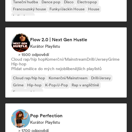
Taneční hudba
Dance pop
Disco
Electropop
Francouzský house
Funky/Jackin House
House
Indie dance
Flow 2.0 | Next Gen Hustle
Kurátor Playlistu
> 1500 odpovědí
Cloud rap/hip hop
Komerční/Mainstream
Drill/Jersey
Grime
Hip-hop
Přidat umělce do mých nejoblíbenějších playlistů
Cloud rap/hip hop
Komerční/Mainstream
Drill/Jersey
Grime
Hip-hop
K-Pop/J-Pop
Rap v angličtině
Francouzský rap
Pop Perfection
Kurátor Playlistu
> 1700 odpovědí