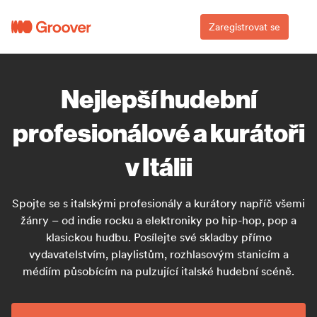
Zaregistrovat se
Nejlepší hudební
profesionálové a kurátoři
v Itálii
Spojte se s italskými profesionály a kurátory napříč všemi
žánry – od indie rocku a elektroniky po hip-hop, pop a
klasickou hudbu. Posílejte své skladby přímo
vydavatelstvím, playlistům, rozhlasovým stanicím a
médiím působícím na pulzující italské hudební scéně.