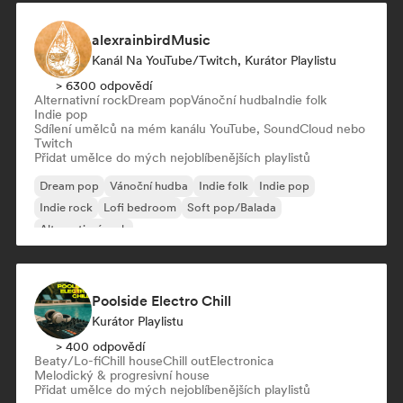
alexrainbirdMusic
Kanál Na YouTube/Twitch, Kurátor Playlistu
> 6300 odpovědí
Alternativní rock
Dream pop
Vánoční hudba
Indie folk
Indie pop
Sdílení umělců na mém kanálu YouTube, SoundCloud nebo
Twitch
Přidat umělce do mých nejoblíbenějších playlistů
Dream pop
Vánoční hudba
Indie folk
Indie pop
Indie rock
Lofi bedroom
Soft pop/Balada
Alternativní rock
Poolside Electro Chill
Kurátor Playlistu
> 400 odpovědí
Beaty/Lo-fi
Chill house
Chill out
Electronica
Melodický & progresivní house
Přidat umělce do mých nejoblíbenějších playlistů