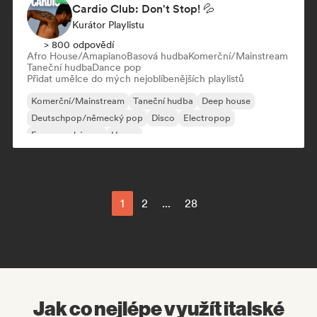
Cardio Club: Don't Stop! 💦
Kurátor Playlistu
> 800 odpovědí
Afro House/Amapiano
Basová hudba
Komerční/Mainstream
Taneční hudba
Dance pop
Přidat umělce do mých nejoblíbenějších playlistů
Komerční/Mainstream
Taneční hudba
Deep house
Deutschpop/německý pop
Disco
Electropop
Francouzský pop
House
1
2
...
28
Jak co nejlépe využít italské