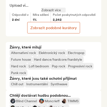
Upload vi...
Zobrazit více
Odpovědi v
Míra sdílení
Počet poskytnutých odpovědí
2 dní
1%
2,242
Zobrazit podobné kurátory
Žánry, které milují
Alternativní rock
Elektronický rock
Electropop
Future house
Hard dance/hardcore/hardstyle
Hard rock
Lofi bedroom
Pop rock
Progresivní rock
Punk rock
Žánry, které jsou také ochotni přijímat
Chill out
Instrumentální
Synthwave
Chtějí dostávat hudbu podobnou...
Blind Channel
Moncrieff
TIMMS