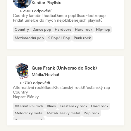
Kurátor Playlistu
> 3900 odpovědí
Country
Taneční hudba
Dance pop
Disco
Electropop
Přidat umělce do mých nejoblíbenějších playlistů
Country
Dance pop
Hardcore
Hard rock
Hip-hop
Mezinárodní pop
K-Pop/J-Pop
Punk rock
Guss Frank (Universo do Rock)
Média/novinář
> 1700 odpovědí
Alternativní rock
Blues
Křesťanský rock
Křesťanský rap
Country
Napsat články
Alternativní rock
Blues
Křesťanský rock
Hard rock
Melodický metal
Metal/Heavy metal
Pop rock
Progresivní rock