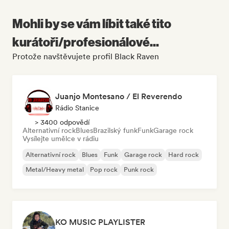
Mohli by se vám líbit také tito
kurátoři/profesionálové...
Protože navštěvujete profil Black Raven
Juanjo Montesano / El Reverendo
Rádio Stanice
> 3400 odpovědí
Alternativní rock
Blues
Brazilský funk
Funk
Garage rock
Vysílejte umělce v rádiu
Alternativní rock
Blues
Funk
Garage rock
Hard rock
Metal/Heavy metal
Pop rock
Punk rock
KO MUSIC PLAYLISTER