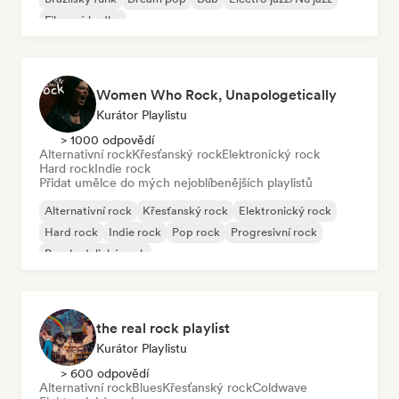
Filmová hudba
Women Who Rock, Unapologetically
Kurátor Playlistu
> 1000 odpovědí
Alternativní rock
Křesťanský rock
Elektronický rock
Hard rock
Indie rock
Přidat umělce do mých nejoblíbenějších playlistů
Alternativní rock
Křesťanský rock
Elektronický rock
Hard rock
Indie rock
Pop rock
Progresivní rock
Psychedelický rock
the real rock playlist
Kurátor Playlistu
> 600 odpovědí
Alternativní rock
Blues
Křesťanský rock
Coldwave