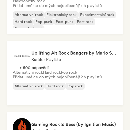
Elektronický rock
Přidat umělce do mých nejoblíbenějších playlistů
Alternativní rock
Elektronický rock
Experimentální rock
Hard rock
Pop-punk
Post-punk
Post rock
Progresivní rock
Uplifting Alt Rock Bangers by Mario Savina
Kurátor Playlistu
> 500 odpovědí
Alternativní rock
Hard rock
Pop rock
Přidat umělce do mých nejoblíbenějších playlistů
Alternativní rock
Hard rock
Pop rock
Gaming Rock & Bass (by Ignition Music)