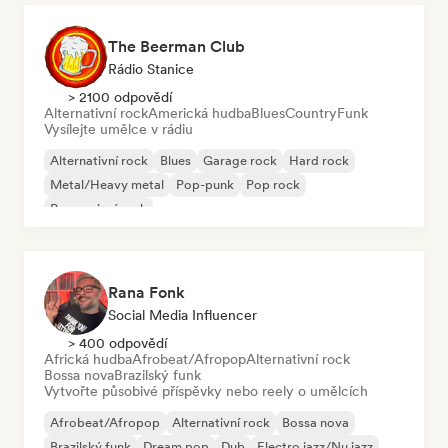
The Beerman Club
Rádio Stanice
> 2100 odpovědí
Alternativní rock
Americká hudba
Blues
Country
Funk
Vysílejte umělce v rádiu
Alternativní rock
Blues
Garage rock
Hard rock
Metal/Heavy metal
Pop-punk
Pop rock
Progresivní rock
Rana Fonk
Social Media Influencer
> 400 odpovědí
Africká hudba
Afrobeat/Afropop
Alternativní rock
Bossa nova
Brazilský funk
Vytvořte působivé příspěvky nebo reely o umělcích
Afrobeat/Afropop
Alternativní rock
Bossa nova
Brazilský funk
Dream pop
Dub
Electro jazz/Nu jazz