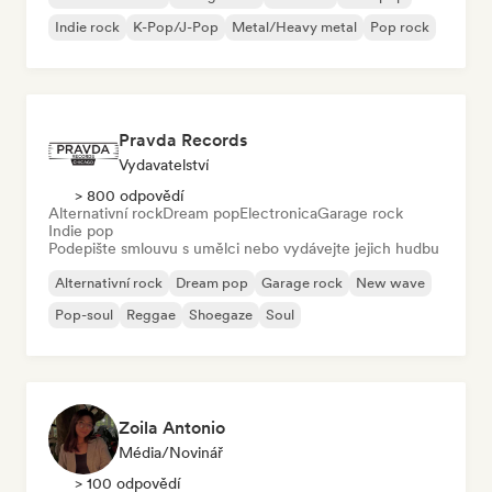
Indie rock
K-Pop/J-Pop
Metal/Heavy metal
Pop rock
Pravda Records
Vydavatelství
> 800 odpovědí
Alternativní rock
Dream pop
Electronica
Garage rock
Indie pop
Podepište smlouvu s umělci nebo vydávejte jejich hudbu
Alternativní rock
Dream pop
Garage rock
New wave
Pop-soul
Reggae
Shoegaze
Soul
Zoila Antonio
Média/novinář
> 100 odpovědí