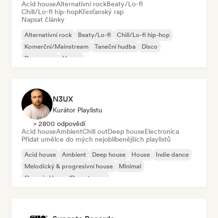
Acid house
Alternativní rock
Beaty/Lo-fi
Chill/Lo-fi hip-hop
Křesťanský rap
Napsat články
Alternativní rock
Beaty/Lo-fi
Chill/Lo-fi hip-hop
Komerční/Mainstream
Taneční hudba
Disco
Dream pop
House
N3UX
Kurátor Playlistu
> 2800 odpovědí
Acid house
Ambient
Chill out
Deep house
Electronica
Přidat umělce do mých nejoblíbenějších playlistů
Acid house
Ambient
Deep house
House
Indie dance
Melodický & progresivní house
Minimal
Organic House/Downtempo