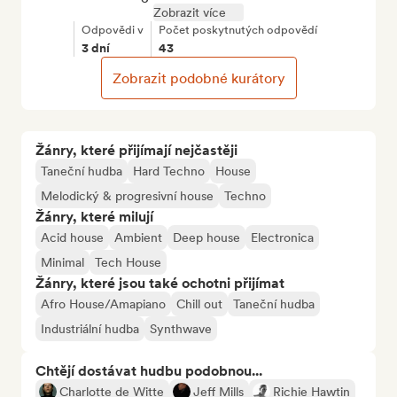
Zobrazit více
Odpovědi v
Počet poskytnutých odpovědí
3 dní
43
Zobrazit podobné kurátory
Žánry, které přijímají nejčastěji
Taneční hudba
Hard Techno
House
Melodický & progresivní house
Techno
Žánry, které milují
Acid house
Ambient
Deep house
Electronica
Minimal
Tech House
Žánry, které jsou také ochotni přijímat
Afro House/Amapiano
Chill out
Taneční hudba
Industriální hudba
Synthwave
Chtějí dostávat hudbu podobnou...
Charlotte de Witte
Jeff Mills
Richie Hawtin