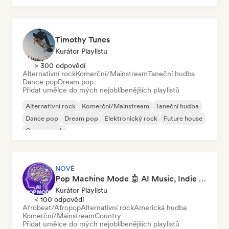
Timothy Tunes
Kurátor Playlistu
> 300 odpovědí
Alternativní rock
Komerční/Mainstream
Taneční hudba
Dance pop
Dream pop
Přidat umělce do mých nejoblíbenějších playlistů
Alternativní rock
Komerční/Mainstream
Taneční hudba
Dance pop
Dream pop
Elektronický rock
Future house
Garage rock
NOVÉ
Pop Machine Mode 🤖 AI Music, Indie Pop & Dream Pop
Kurátor Playlistu
< 100 odpovědí
Afrobeat/Afropop
Alternativní rock
Americká hudba
Komerční/Mainstream
Country
Přidat umělce do mých nejoblíbenějších playlistů