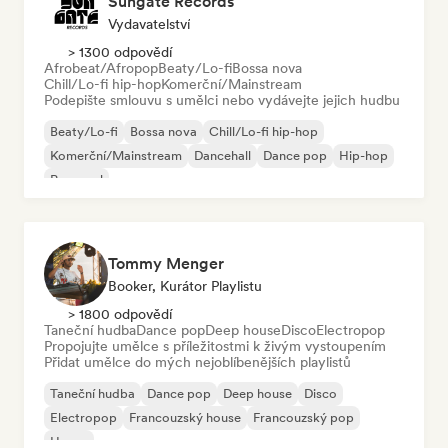
Sungate Records
Vydavatelství
> 1300 odpovědí
Afrobeat/Afropop
Beaty/Lo-fi
Bossa nova
Chill/Lo-fi hip-hop
Komerční/Mainstream
Podepište smlouvu s umělci nebo vydávejte jejich hudbu
Beaty/Lo-fi
Bossa nova
Chill/Lo-fi hip-hop
Komerční/Mainstream
Dancehall
Dance pop
Hip-hop
Pop-soul
Tommy Menger
Booker, Kurátor Playlistu
> 1800 odpovědí
Taneční hudba
Dance pop
Deep house
Disco
Electropop
Propojujte umělce s příležitostmi k živým vystoupením
Přidat umělce do mých nejoblíbenějších playlistů
Taneční hudba
Dance pop
Deep house
Disco
Electropop
Francouzský house
Francouzský pop
House