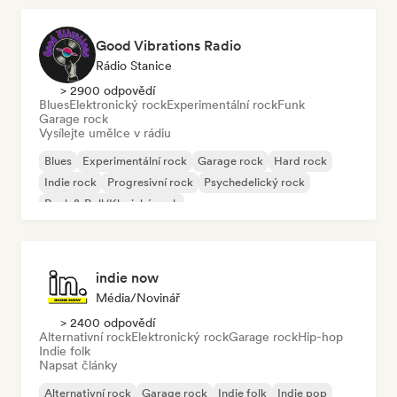
Good Vibrations Radio
Rádio Stanice
> 2900 odpovědí
Blues
Elektronický rock
Experimentální rock
Funk
Garage rock
Vysílejte umělce v rádiu
Blues
Experimentální rock
Garage rock
Hard rock
Indie rock
Progresivní rock
Psychedelický rock
Rock & Roll/Klasický rock
indie now
Média/novinář
> 2400 odpovědí
Alternativní rock
Elektronický rock
Garage rock
Hip-hop
Indie folk
Napsat články
Alternativní rock
Garage rock
Indie folk
Indie pop