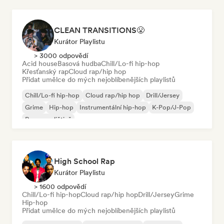
CLEAN TRANSITIONS😤
Kurátor Playlistu
> 3000 odpovědí
Acid house
Basová hudba
Chill/Lo-fi hip-hop
Křesťanský rap
Cloud rap/hip hop
Přidat umělce do mých nejoblíbenějších playlistů
Chill/Lo-fi hip-hop
Cloud rap/hip hop
Drill/Jersey
Grime
Hip-hop
Instrumentální hip-hop
K-Pop/J-Pop
Rap v angličtině
High School Rap
Kurátor Playlistu
> 1600 odpovědí
Chill/Lo-fi hip-hop
Cloud rap/hip hop
Drill/Jersey
Grime
Hip-hop
Přidat umělce do mých nejoblíbenějších playlistů