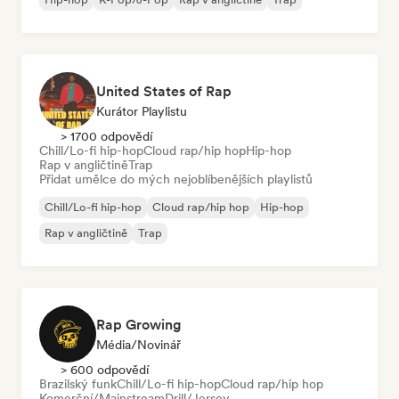
United States of Rap
Kurátor Playlistu
> 1700 odpovědí
Chill/Lo-fi hip-hop
Cloud rap/hip hop
Hip-hop
Rap v angličtině
Trap
Přidat umělce do mých nejoblíbenějších playlistů
Chill/Lo-fi hip-hop
Cloud rap/hip hop
Hip-hop
Rap v angličtině
Trap
Rap Growing
Média/novinář
> 600 odpovědí
Brazilský funk
Chill/Lo-fi hip-hop
Cloud rap/hip hop
Komerční/Mainstream
Drill/Jersey