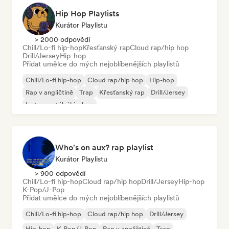
Hip Hop Playlists
Kurátor Playlistu
> 2000 odpovědí
Chill/Lo-fi hip-hop
Křesťanský rap
Cloud rap/hip hop
Drill/Jersey
Hip-hop
Přidat umělce do mých nejoblíbenějších playlistů
Chill/Lo-fi hip-hop
Cloud rap/hip hop
Hip-hop
Rap v angličtině
Trap
Křesťanský rap
Drill/Jersey
Instrumentální hip-hop
Who's on aux? rap playlist
Kurátor Playlistu
> 900 odpovědí
Chill/Lo-fi hip-hop
Cloud rap/hip hop
Drill/Jersey
Hip-hop
K-Pop/J-Pop
Přidat umělce do mých nejoblíbenějších playlistů
Chill/Lo-fi hip-hop
Cloud rap/hip hop
Drill/Jersey
Hip-hop
K-Pop/J-Pop
Rap v angličtině
Trap