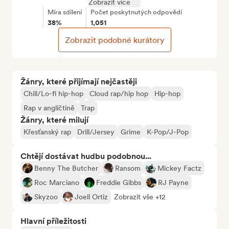
Zobrazit více
Míra sdílení
Počet poskytnutých odpovědí
38%
1,051
Zobrazit podobné kurátory
Žánry, které přijímají nejčastěji
Chill/Lo-fi hip-hop
Cloud rap/hip hop
Hip-hop
Rap v angličtině
Trap
Žánry, které milují
Křesťanský rap
Drill/Jersey
Grime
K-Pop/J-Pop
Chtějí dostávat hudbu podobnou...
Benny The Butcher
Ransom
Mickey Factz
Roc Marciano
Freddie Gibbs
RJ Payne
Skyzoo
Joell Ortiz
Zobrazit vše +12
Hlavní příležitosti