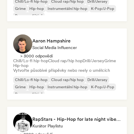
Chill/Lo-fi hip-hop
Cloud rap/hip hop
Drill/Jersey
Grime
Hip-hop
Instrumentální hip-hop
K-Pop/J-Pop
Rap v angličtině
Aaron Hampshire
Social Media Influencer
> 3000 odpovědí
Chill/Lo-fi hip-hop
Cloud rap/hip hop
Drill/Jersey
Grime
Hip-hop
Vytvořte působivé příspěvky nebo reely o umělcích
Chill/Lo-fi hip-hop
Cloud rap/hip hop
Drill/Jersey
Grime
Hip-hop
Instrumentální hip-hop
K-Pop/J-Pop
Rap v angličtině
RapStars - Hip-Hop for late night vibes (by Music Outsider)
Kurátor Playlistu