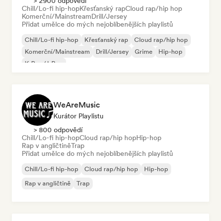
> 2900 odpovědí
Chill/Lo-fi hip-hop
Křesťanský rap
Cloud rap/hip hop
Komerční/Mainstream
Drill/Jersey
Přidat umělce do mých nejoblíbenějších playlistů
Chill/Lo-fi hip-hop
Křesťanský rap
Cloud rap/hip hop
Komerční/Mainstream
Drill/Jersey
Grime
Hip-hop
K-Pop/J-Pop
WeAreMusic
Kurátor Playlistu
> 800 odpovědí
Chill/Lo-fi hip-hop
Cloud rap/hip hop
Hip-hop
Rap v angličtině
Trap
Přidat umělce do mých nejoblíbenějších playlistů
Chill/Lo-fi hip-hop
Cloud rap/hip hop
Hip-hop
Rap v angličtině
Trap