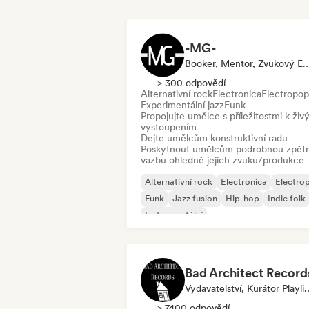
-MG-
Booker, Mentor, Zvukov
> 300 odpovědí
Alternativní rock
Electronica
Electropop
Experimentální jazz
Funk
Propojujte umělce s příležitostmi k ži
vystoupením
Dejte umělcům konstruktivní radu
Poskytnout umělcům podrobnou zpět
vazbu ohledně jejich zvuku/produkce
Alternativní rock
Electronica
Electro
Funk
Jazz fusion
Hip-hop
Indie folk
Instrumentální
Bad Architect Record
Vydavatelství, Kur
> 7400 odpovědí