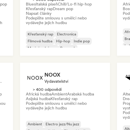
 pop
Blues
Italská píseň
Chill/Lo-fi hip-hop
Afr
Křesťanský rap
Dream pop
Bos
Napsat články
Pod
Podepište smlouvu s umělci nebo
vyd
ch
vydávejte jejich hudbu
Afr
Křesťanský rap
Electronica
Bra
Filmová hudba
Hip-hop
Indie pop
Ind
Mezinárodní pop
Pop rock
Rap v angličtině
NOOX
zor Synchronizace
Vydavatelství
> 400 odpovědí
p
Africká hudba
Ambient
Arabská hudba
Alte
Asijská hudba
Křesťanský rap
Dre
nou
Podepište smlouvu s umělci nebo
Prop
vydávejte jejich hudbu
vys
Pod
vyd
Ambient
Electro jazz/Nu jazz
Alt