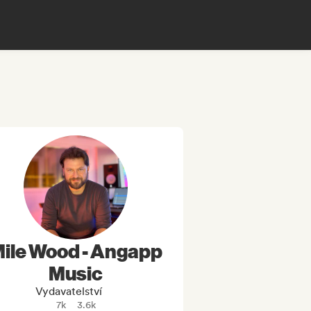
ile Wood - Angapp
Music
Vydavatelství
7k
3.6k