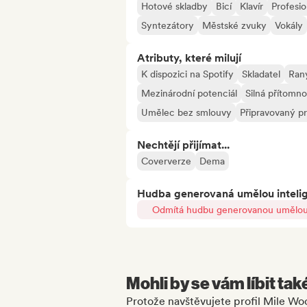
Hotové skladby
Bicí
Klavír
Profesi
Syntezátory
Městské zvuky
Vokály
Atributy, které milují
K dispozici na Spotify
Skladatel
Raný
Mezinárodní potenciál
Silná přítomno
Umělec bez smlouvy
Připravovaný pr
Nechtějí přijímat...
Coververze
Dema
Hudba generovaná umělou inteli
Odmítá hudbu generovanou umělou 
Mohli by se vám líbit tak
Protože navštěvujete profil Mile W