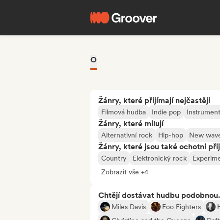
O
Žánry, které přijímají nejčastěji
Filmová hudba
Indie pop
Instrument
Žánry, které milují
Alternativní rock
Hip-hop
New wav
Žánry, které jsou také ochotni při
Country
Elektronický rock
Experime
Zobrazit vše +4
Chtějí dostávat hudbu podobnou.
Miles Davis
Foo Fighters