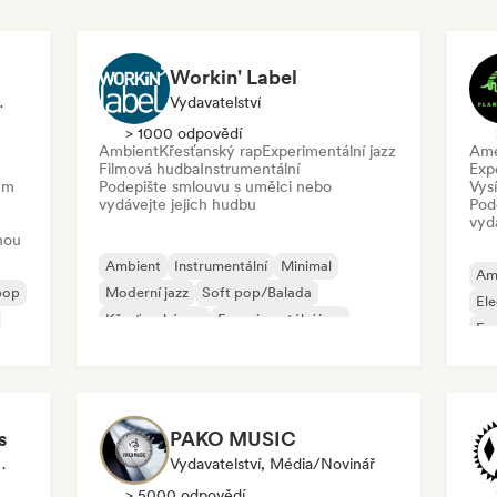
Workin' Label
ý Expert
Vydavatelství
> 1000 odpovědí
Ambient
Křesťanský rap
Experimentální jazz
Ame
Filmová hudba
Instrumentální
Exp
vým
Podepište smlouvu s umělci nebo
Vysí
vydávejte jejich hudbu
Pod
vyd
nou
Ambient
Instrumentální
Minimal
Am
pop
Moderní jazz
Soft pop/Balada
Ele
Křesťanský rap
Experimentální jazz
Fu
Filmová hudba
s
PAKO MUSIC
átor Playlistu
Vydavatelství, Média/novinář
> 5000 odpovědí