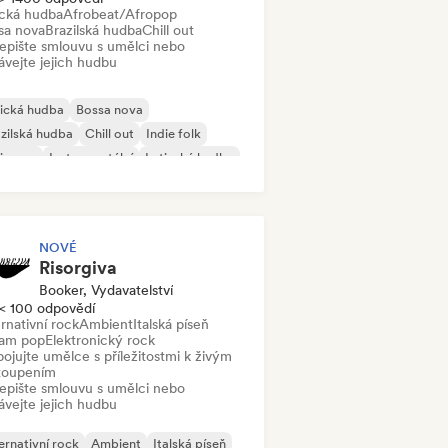
ická hudba
Afrobeat/Afropop
sa nova
Brazilská hudba
Chill out
epište smlouvu s umělci nebo
ávejte jejich hudbu
ická hudba
Bossa nova
zilská hudba
Chill out
Indie folk
ie pop
Instrumentální
Latinská hudba
NOVÉ
Risorgiva
Booker, Vydavatelství
< 100 odpovědí
rnativní rock
Ambient
Italská píseň
am pop
Elektronický rock
ojujte umělce s příležitostmi k živým
toupením
epište smlouvu s umělci nebo
ávejte jejich hudbu
ernativní rock
Ambient
Italská píseň