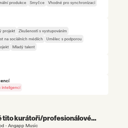
onální produkce
Smyčce
Vhodné pro synchronizaci
 projekt
Zkušenosti s vystupováním
st na sociálních médiích
Umělec s podporou
ojekt
Mladý talent
gencí
inteligencí
é tito kurátoři/profesionálové...
ood - Angapp Music