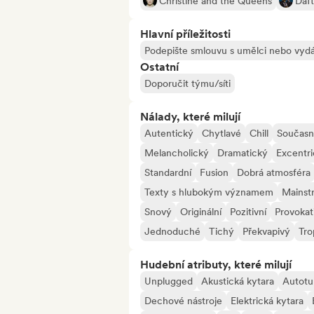
Christine and the Queens
Daf
Hlavní příležitosti
Podepište smlouvu s umělci nebo vydá
Ostatní
Doporučit týmu/síti
Nálady, které milují
Autentický
Chytlavé
Chill
Součas
Melancholický
Dramatický
Excentr
Standardní
Fusion
Dobrá atmosféra
Texty s hlubokým významem
Mainst
Snový
Originální
Pozitivní
Provokat
Jednoduché
Tichý
Překvapivý
Tro
Hudební atributy, které milují
Unplugged
Akustická kytara
Autotu
Dechové nástroje
Elektrická kytara