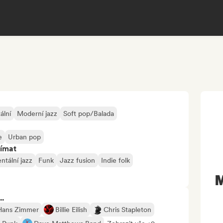
ální
Moderní jazz
Soft pop/Balada
e
Urban pop
jímat
ntální jazz
Funk
Jazz fusion
Indie folk
M
..
Hans Zimmer
Billie Eilish
Chris Stapleton