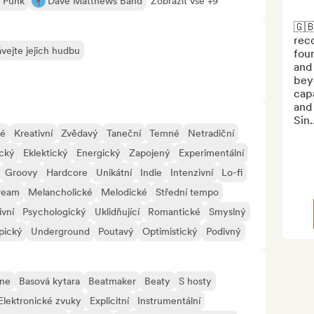
t Punk
Dave Matthews Band
Zobrazit vše +9
🇬
reco
vejte jejich hudbu
fou
and
bey
capa
and 
Sin..
né
Kreativní
Zvědavý
Taneční
Temné
Netradiční
ický
Eklektický
Energický
Zapojený
Experimentální
Groovy
Hardcore
Unikátní
Indie
Intenzivní
Lo-fi
ream
Melancholické
Melodické
Střední tempo
ivní
Psychologický
Uklidňující
Romantické
Smyslný
pický
Underground
Poutavý
Optimistický
Podivný
ne
Basová kytara
Beatmaker
Beaty
S hosty
Elektronické zvuky
Explicitní
Instrumentální