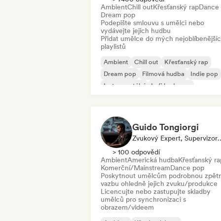
Ambient
Chill out
Křesťanský rap
Dance
Dream pop
Podepište smlouvu s umělci nebo
vydávejte jejich hudbu
Přidat umělce do mých nejoblíbenější
playlistů
Ambient
Chill out
Křesťanský rap
Dream pop
Filmová hudba
Indie pop
Instrumentální
Lofi bedroom
Guido Tongiorgi
Zvukový Expert, Supervi
> 100 odpovědí
Ambient
Americká hudba
Křesťanský ra
Komerční/Mainstream
Dance pop
Poskytnout umělcům podrobnou zpět
vazbu ohledně jejich zvuku/produkce
Licencujte nebo zastupujte skladby
umělců pro synchronizaci s
obrazem/videem