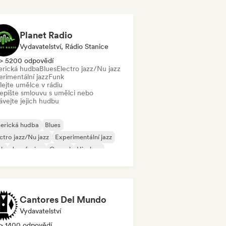
Planet Radio
Vydavatelství, Rádio Stanice
> 5200 odpovědí
rická hudba
Blues
Electro jazz/Nu jazz
erimentální jazz
Funk
lejte umělce v rádiu
epište smlouvu s umělci nebo
ávejte jejich hudbu
erická hudba
Blues
ctro jazz/Nu jazz
Experimentální jazz
nk
Jazz fusion
Gospel
Hip-hop
Cantores Del Mundo
Vydavatelství
> 1400 odpovědí