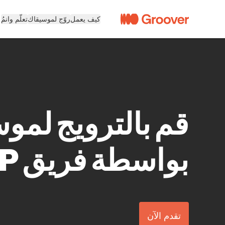
كيف يعمل
روّج لموسيقاك
تعلّم وانمُ
قم بالترويج لمو
بواسطة فريق VIP لدينا
تقدم الآن