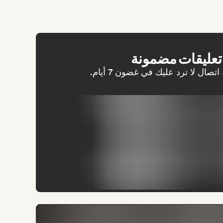
عليقات مضمونة
ال لا ترد عليك في غضون 7 أيام.