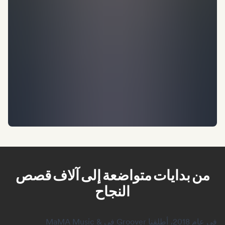
من بدايات متواضعة إلى آلاف قصص
النجاح
في عام 2018، أطلقنا Groover في MaMA Music &