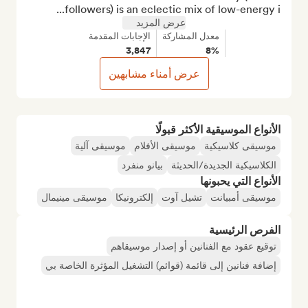
followers) is an eclectic mix of low-energy i...
عرض المزيد
معدل المشاركة
الإجابات المقدمة
3,847
8%
عرض أمناء مشابهين
الأنواع الموسيقية الأكثر قبولًا
موسيقى كلاسيكية
موسيقى الأفلام
موسيقى آلية
الكلاسيكية الجديدة/الحديثة
بيانو منفرد
الأنواع التي يحبونها
موسيقى أمبيانت
تشيل آوت
إلكترونيكا
موسيقى مينيمال
الفرص الرئيسية
توقيع عقود مع الفنانين أو إصدار موسيقاهم
إضافة فنانين إلى قائمة (قوائم) التشغيل المؤثرة الخاصة بي