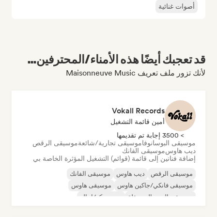
أصوات غنائية
قد تعجبك أيضًا هذه الأمناء/المحترفين...
لأنك تزور ملف تعريف Maisonneuve Music
Vokall Records
أمين قائمة التشغيل
> 3500 إجابة تم تقديمها
موسيقى البوسانوفا
موسيقى تجارية/شائعة
موسيقى الرقص
ديب هاوس
موسيقى الفانك
إضافة فنانين إلى قائمة (قوائم) التشغيل المؤثرة الخاصة بي
موسيقى الرقص
ديب هاوس
موسيقى الفانك
موسيقى فانكي/جاكين هاوس
موسيقى هاوس
موسيقى البوب المستقلة
نيو ديسكو/إيتالو
موسيقى البوب السول