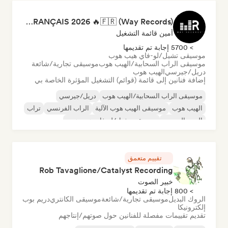
RAP FRANÇAIS 2026 🔥🇫🇷 (Way Records)
أمين قائمة التشغيل
> 5700 إجابة تم تقديمها
موسيقى تشيل/لو-فاي هيب هوب
موسيقى الراب السحابية/الهيب هوب
موسيقى تجارية/شائعة
دريل/جيرسي
الهيب هوب
إضافة فنانين إلى قائمة (قوائم) التشغيل المؤثرة الخاصة بي
موسيقى الراب السحابية/الهيب هوب
دريل/جيرسي
الهيب هوب
موسيقى الهيب هوب الآلية
الراب الفرنسي
تراب
البوب الحضري
موسيقى تشيل/لو-فاي هيب هوب
تقييم متعمق
Rob Tavaglione/Catalyst Recording
خبير الصوت
> 800 إجابة تم تقديمها
الروك البديل
موسيقى تجارية/شائعة
موسيقى الكانتري
دريم بوب
إلكترونيكا
تقديم تقييمات مفصلة للفنانين حول صوتهم/إنتاجهم