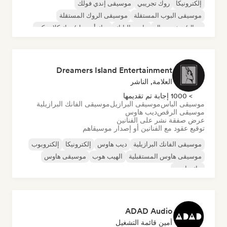
إلكترونيكا
روك تجريبي
موسيقى إندي فولك
موسيقى البوب المستقلة
موسيقى الروك المستقلة
ميتال/هيفي ميتال
ما بعد البانك
روك أند رول/روك كلاسيكي
Dreamers Island Entertainment
العلامة, الناشر
> 1000 إجابة تم تقديمها
موسيقى الباس
موسيقى البرازيل
موسيقى الفانك البرازيلية
موسيقى الرقص
ديب هاوس
عرض صفقة نشر على الفنانين
توقيع عقود مع الفنانين أو إصدار موسيقاهم
موسيقى الفانك البرازيلية
ديب هاوس
إلكترونيكا
إلكتروبوب
موسيقى هاوس المستقبلية
الهيب هوب
موسيقى هاوس
تيك هاوس
ADAD Audio
أمين قائمة التشغيل