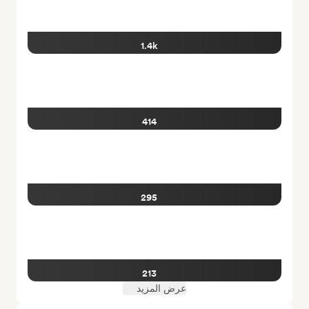
1.4k
414
295
213
عرض المزيد