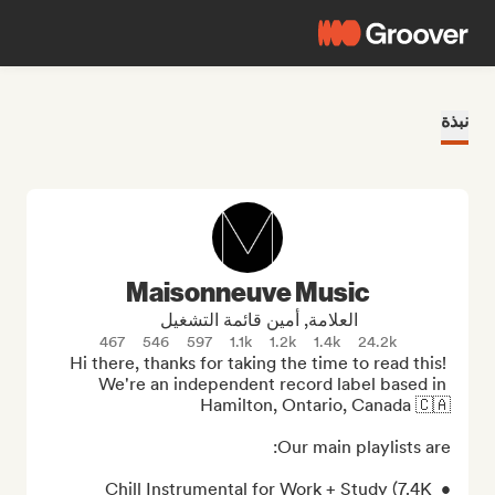
نبذة
Maisonneuve Music
العلامة, أمين قائمة التشغيل
467
546
597
1.1k
1.2k
1.4k
24.2k
Hi there, thanks for taking the time to read this! 
We're an independent record label based in 
• Chill Instrumental for Work + Study (7.4K 