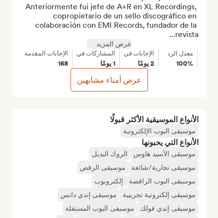
Anteriormente fui jefe de A+R en XL Recordings, 
copropietario de un sello discográfico en 
colaboración con EMI Records, fundador de la 
revista...
عرض المزيد
معدل الرد
الإجابات في
المشاركات في
الإجابات المقدمة
100%
2 يومًا
1 يومًا
168
عرض أمناء مشابهين
الأنواع الموسيقية الأكثر قبولًا
موسيقى البوب الإلكترونية
الأنواع التي يحبونها
موسيقى الأسيد هاوس
الروك البديل
موسيقى تجارية/شائعة
موسيقى الرقص
موسيقى البوب الراقصة
إلكتروبوب
موسيقى إلكترونية تجريبية
موسيقى إندي دانس
موسيقى إندي فولك
موسيقى البوب المستقلة