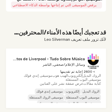
يرفض الموسيقى التي تم إنتاجها بواسطة الذكاء الاصطناعي
قد تعجبك أيضًا هذه الأمناء/المحترفين...
لأنك تزور ملف تعريف Leo Silverman
Os Garotos de Liverpool - Tudo Sobre Música
وسائل الإعلام/صحفي, الناشر
> 2600 إجابة تم تقديمها
الروك البديل
إلكتروبوب
الهيب هوب
موسيقى إندي فولك
موسيقى البوب المستقلة
كتابة مقالات
عرض صفقة نشر على الفنانين
الروك البديل
إلكتروبوب
موسيقى إندي فولك
موسيقى البوب المستقلة
موسيقى الروك المستقلة
موسيقى البوب العالمية
موسيقى البوب روك
البوب السيكديليك