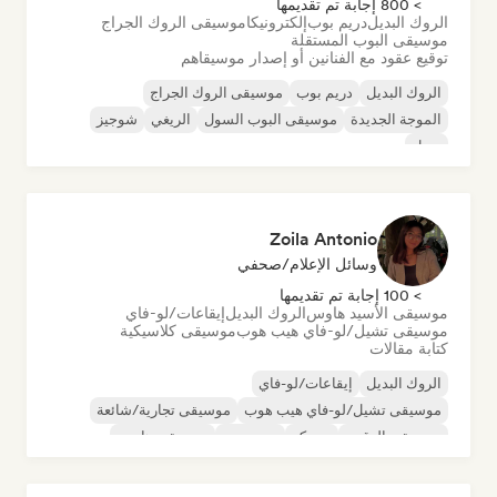
> 800 إجابة تم تقديمها
الروك البديل
دريم بوب
إلكترونيكا
موسيقى الروك الجراج
موسيقى البوب المستقلة
توقيع عقود مع الفنانين أو إصدار موسيقاهم
الروك البديل
دريم بوب
موسيقى الروك الجراج
الموجة الجديدة
موسيقى البوب السول
الريغي
شوجيز
سول
Zoila Antonio
وسائل الإعلام/صحفي
> 100 إجابة تم تقديمها
موسيقى الأسيد هاوس
الروك البديل
إيقاعات/لو-فاي
موسيقى تشيل/لو-فاي هيب هوب
موسيقى كلاسيكية
كتابة مقالات
الروك البديل
إيقاعات/لو-فاي
موسيقى تشيل/لو-فاي هيب هوب
موسيقى تجارية/شائعة
موسيقى الرقص
ديسكو
دريم بوب
موسيقى هاوس