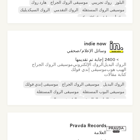
البلوز
روك تجريبي
موسيقى الروك الجراج
هارد روك
موسيقى الروك المستقلة
الروك التقدمي
الروك السيكديليك
روك أند رول/روك كلاسيكي
indie now
وسائل الإعلام/صحفي
> 2400 إجابة تم تقديمها
الروك البديل
الروك الإلكتروني
موسيقى الروك الجراج
الهيب هوب
موسيقى إندي فولك
كتابة مقالات
الروك البديل
موسيقى الروك الجراج
موسيقى إندي فولك
موسيقى البوب المستقلة
موسيقى الروك المستقلة
موسيقى الراب العالمية
ميتال/هيفي ميتال
موسيقى البوب روك
Pravda Records
العلامة