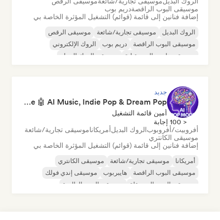
الروك البديل
موسيقى تجارية/شائعة
موسيقى الرقص
موسيقى البوب الراقصة
دريم بوب
إضافة فنانين إلى قائمة (قوائم) التشغيل المؤثرة الخاصة بي
الروك البديل
موسيقى تجارية/شائعة
موسيقى الرقص
موسيقى البوب الراقصة
دريم بوب
الروك الإلكتروني
موسيقى هاوس المستقبلية
موسيقى الروك الجراج
جديد
Pop Machine Mode 🤖 AI Music, Indie Pop & Dream Pop
أمين قائمة التشغيل
< 100 إجابة
أفروبيت/أفروبوب
الروك البديل
أمريكانا
موسيقى تجارية/شائعة
موسيقى الكانتري
إضافة فنانين إلى قائمة (قوائم) التشغيل المؤثرة الخاصة بي
أمريكانا
موسيقى تجارية/شائعة
موسيقى الكانتري
موسيقى البوب الراقصة
هايبربوب
موسيقى إندي فولك
موسيقى البوب المستقلة
موسيقى البوب العالمية