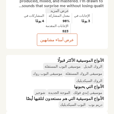
produced, mixed, and mastered. I’m drawn to 
sounds that surprise me without losing qualit...
عرض المزيد
الإجابات في
معدل المشاركة
المشاركات في
3 يومًا
98%
4 يومًا
الإجابات المقدمة
523
عرض أمناء مشابهين
الأنواع الموسيقية الأكثر قبولًا
الروك البديل
موسيقى البوب المستقلة
موسيقى الروك المستقلة
موسيقى البوب روك
الروك السيكديليك
الأنواع التي يحبونها
موسيقى إندي فولك
الموجة الجديدة
شوجيز
الأنواع الموسيقية التي هم مستعدون لتلقيها أيضًا
دريم بوب
البوب السيكديليك