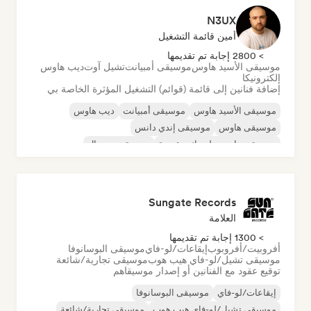
N3UX
أمين قائمة التشغيل
> 2800 إجابة تم تقديمها
موسيقى الأسيد هاوس
موسيقى أمبيانت
تشيل آوت
ديب هاوس
إلكترونيكا
إضافة فنانين إلى قائمة (قوائم) التشغيل المؤثرة الخاصة بي
موسيقى الأسيد هاوس
موسيقى أمبيانت
ديب هاوس
موسيقى هاوس
موسيقى إندي دانس
موسيقى هاوس ملوديك وتقدمية
موسيقى مينيمال
أورجانيك هاوس/داون تيمبو
Sungate Records
العلامة
> 1300 إجابة تم تقديمها
أفروبيت/أفروبوب
إيقاعات/لو-فاي
موسيقى البوسانوفا
موسيقى تشيل/لو-فاي هيب هوب
موسيقى تجارية/شائعة
توقيع عقود مع الفنانين أو إصدار موسيقاهم
إيقاعات/لو-فاي
موسيقى البوسانوفا
موسيقى تشيل/لو-فاي هيب هوب
موسيقى تجارية/شائعة