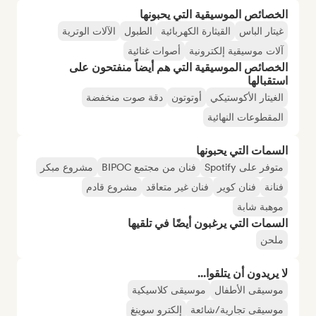
الخصائص الموسيقية التي يحبونها
غيتار الباس
القيثارة الكهربائية
الطبول
الآلات الوترية
آلات موسيقية إلكترونية
أصوات غنائية
الخصائص الموسيقية التي هم أيضاً منفتحون على
استقبالها
الغيتار الأكوستيكي
أوتوتون
دقة صوت منخفضة
المقطوعات النهائية
السمات التي يحبونها
متوفر على Spotify
فنان من مجتمع BIPOC
مشروع مبكر
فنانة
فنان كوير
فنان غير متعاقد
مشروع قادم
موهبة شابة
السمات التي يرغبون أيضًا في تلقيها
ملحن
لا يريدون أن يتلقوا...
موسيقى الأطفال
موسيقى كلاسيكية
موسيقى تجارية/شائعة
إلكترو سوينغ