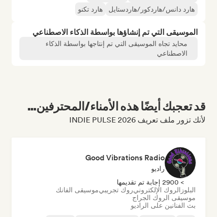
هارد دانس/هاردكور/هاردستايل
هارد تكنو
الموسيقى التي تم إنشاؤها بواسطة الذكاء الاصطناعي
محايد تجاه الموسيقى التي تم إنتاجها بواسطة الذكاء
الاصطناعي
قد تعجبك أيضًا هذه الأمناء/المحترفين...
لأنك تزور ملف تعريف INDIE PULSE 2026
Good Vibrations Radio
راديو
> 2900 إجابة تم تقديمها
البلوز
الروك الإلكتروني
روك تجريبي
موسيقى الفانك
موسيقى الروك الجراج
بث الفنانين على الراديو