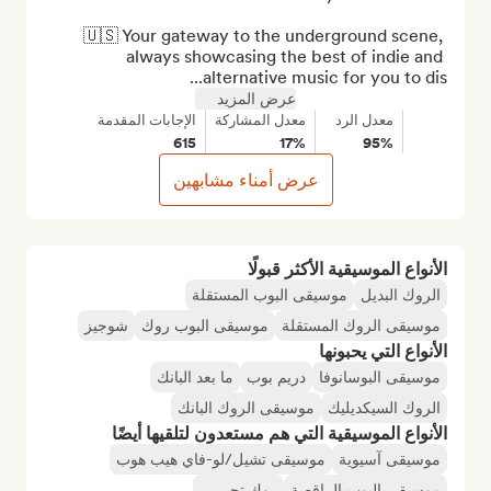
🇺🇸 Your gateway to the underground scene, 
always showcasing the best of indie and 
alternative music for you to dis...
عرض المزيد
معدل الرد
معدل المشاركة
الإجابات المقدمة
615
17%
95%
عرض أمناء مشابهين
الأنواع الموسيقية الأكثر قبولًا
الروك البديل
موسيقى البوب المستقلة
موسيقى الروك المستقلة
موسيقى البوب روك
شوجيز
الأنواع التي يحبونها
موسيقى البوسانوفا
دريم بوب
ما بعد البانك
الروك السيكديليك
موسيقى الروك البانك
الأنواع الموسيقية التي هم مستعدون لتلقيها أيضًا
موسيقى آسيوية
موسيقى تشيل/لو-فاي هيب هوب
موسيقى البوب الراقصة
روك تجريبي