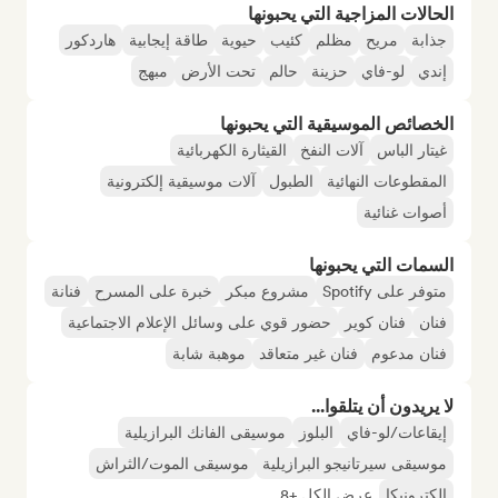
الحالات المزاجية التي يحبونها
جذابة
مريح
مظلم
كئيب
حيوية
طاقة إيجابية
هاردكور
إندي
لو-فاي
حزينة
حالم
تحت الأرض
مبهج
الخصائص الموسيقية التي يحبونها
غيتار الباس
آلات النفخ
القيثارة الكهربائية
المقطوعات النهائية
الطبول
آلات موسيقية إلكترونية
أصوات غنائية
السمات التي يحبونها
متوفر على Spotify
مشروع مبكر
خبرة على المسرح
فنانة
فنان
فنان كوير
حضور قوي على وسائل الإعلام الاجتماعية
فنان مدعوم
فنان غير متعاقد
موهبة شابة
لا يريدون أن يتلقوا...
إيقاعات/لو-فاي
البلوز
موسيقى الفانك البرازيلية
موسيقى سيرتانيجو البرازيلية
موسيقى الموت/الثراش
إلكترونيكا
عرض الكل +8