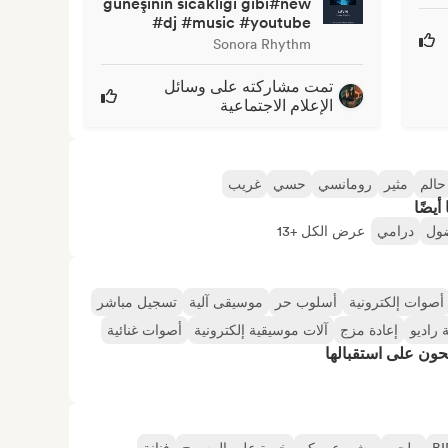
güneşinin sıcaklığı gibi#new
#dj #music #youtube
Sonora Rhythm
تمت مشاركته على وسائل
الإعلام الاجتماعية
حالم
مثير
رومانسي
حسي
غريب
أيضًا
ضول
درامي
عرض الكل +13
أصوات إلكترونية
أسلوب حر
موسيقى آلية
تسجيل مباشر
راديو
إعادة مزج
آلات موسيقية إلكترونية
أصوات غنائية
حون على استقبالها