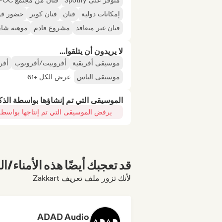
متوفر على Spotify
فنان من مجتمع BIPOC
إمكانات دولية
فنان
فنان كوير
حضور قوي
فنان غير متعاقد
مشروع قادم
موهبة شاب
لا يريدون أن يتلقوا...
موسيقى أفريقية
أفروبيت/أفروبوب
أفر
موسيقى الباس
عرض الكل +61
الموسيقى التي تم إنشاؤها بواسطة الذ
يرفض الموسيقى التي تم إنتاجها بواسطة
قد تعجبك أيضًا هذه الأمناء/ال
لأنك تزور ملف تعريف Zakkart
ADAD Audio