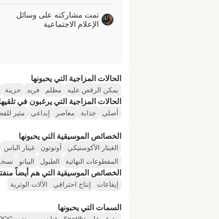
تمت مشاركته على وسائل
الإعلام الاجتماعية
الحالات المزاجية التي يحبونها
يمكن الرقص عليه
مظلم
فريد
حزينة
الحالات المزاجية التي يرغبون في تلقيها 
أصلي
جذابة
معاصر
إبداعي
مثير للف
الخصائص الموسيقية التي يحبونها
الغيتار الأكوستيكي
أوتوتون
غيتار الباس
المقطوعات النهائية
الطبول
البيانو
نسخة 
الخصائص الموسيقية التي هم أيضاً منفت
إيقاعات
إنتاج احترافي
الآلات الوترية
السمات التي يحبونها