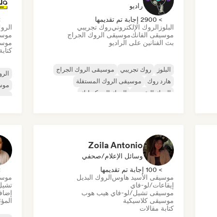
راديو
> 2900 إجابة تم تقديمها
> 0
البلوز
الروك الإلكتروني
روك تجريبي
الروك
موسيقى الفانك
موسيقى الروك الجراج
موسي
بث الفنانين على الراديو
موسي
كتابة
البلوز
روك تجريبي
موسيقى الروك الجراج
الرو
هارد روك
موسيقى الروك المستقلة
موس
الروك التقدمي
الروك السيكديليك
موسي
روك أند رول/روك كلاسيكي
موسي
موس
ية
Zoila Antonio
وسائل الإعلام/صحفي
> 100 إجابة تم تقديمها
> 0
موسيقى الأسيد هاوس
الروك البديل
موسي
إيقاعات/لو-فاي
تشيل
موسيقى تشيل/لو-فاي هيب هوب
إضافة
موسيقى كلاسيكية
المؤث
كتابة مقالات