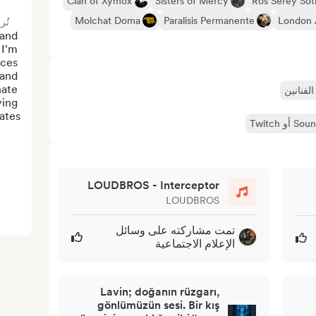
Clan of Xymox
Sisters of Mercy
Ros Serey Sot
Molchat Doma
Paralisis Permanente
London 
تُر
and 
I'm 
ces 
and 
ate 
لفنانين
ing 
es...
LOUDBROS - Interceptor
LOUDBROS
تمت مشاركته على وسائل
الإعلام الاجتماعية
Lavin; doğanın rüzgarı,
gönlümüzün sesi. Bir kış