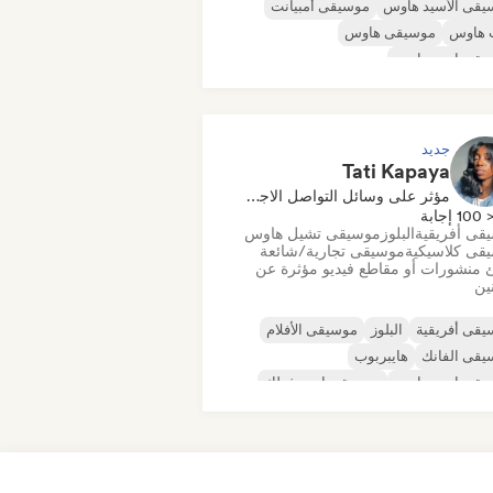
يقى الأسيد هاوس
موسيقى أمبيانت
 هاوس
موسيقى هاوس
يقى إندي دانس
يقى هاوس ملوديك وتقدمية
قى مينيمال
أورجانيك هاوس/داون تيمبو
جديد
Tati Kapaya
مؤثر على وسائل التواصل الاجتماعي
100 إجابة
قى أفريقية
البلوز
موسيقى تشيل هاوس
قى كلاسيكية
موسيقى تجارية/شائعة
 منشورات أو مقاطع فيديو مؤثرة عن
نين
قى أفريقية
البلوز
موسيقى الأفلام
يقى الفانك
هايبربوب
يقى إندي دانس
موسيقى إندي فولك
قى البوب المستقلة