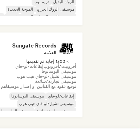
الروك البديل
دريم بوب
موسيقى الروك الجراج
الموجة الجديدة
موسيقى البوب السول
الريغي
شوجيز
س
Sungate Records
العلامة
> 1300 إجابة تم تقديمها
أفروبيت/أفروبوب
إيقاعات/لو-فاي
موسيقى البوسانوفا
موسيقى تشيل/لو-فاي هيب هوب
موسيقى تجارية/شائعة
توقيع عقود مع الفنانين أو إصدار موسيقاهم
إيقاعات/لو-فاي
موسيقى البوسانوفا
موسيقى تشيل/لو-فاي هيب هوب
موسيقى تجارية/شائعة
موسيقى الدانسهول
موسيقى البوب الراقصة
الهيب هوب
موسيقى البوب السول