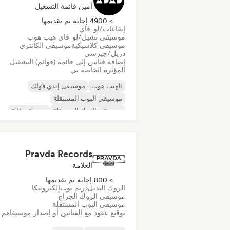
أمين قائمة التشغيل
> 4900 إجابة تم تقديمها
إيقاعات/لو-فاي
موسيقى تشيل/لو-فاي هيب هوب
موسيقى كلاسيكية
موسيقى الكانتري
دريل/جيرسي
إضافة فنانين إلى قائمة (قوائم) التشغيل
المؤثرة الخاصة بي
الهيب هوب
موسيقى إندي فولك
موسيقى البوب المستقلة
موسيقى الروك المستقلة
موسيقى آلية
موسيقى الهيب هوب الآلية
موسيقى الراب العالمية
الراب باللغة الإنجليز
Pravda Records
العلامة
> 800 إجابة تم تقديمها
الروك البديل
دريم بوب
إلكترونيكا
موسيقى الروك الجراج
موسيقى البوب المستقلة
توقيع عقود مع الفنانين أو إصدار موسيقاهم