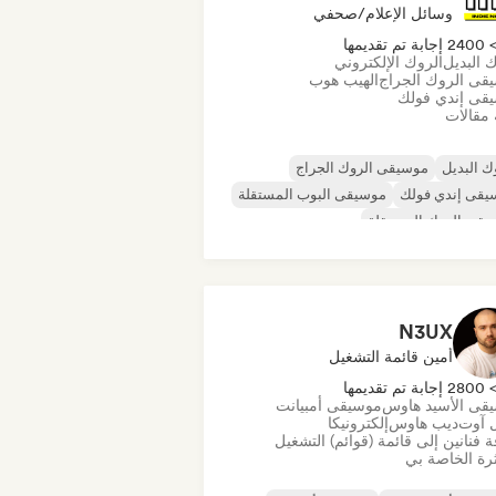
وسائل الإعلام/صحفي
240 إجابة تم تقديمها
 البديل
الروك الإلكتروني
قى الروك الجراج
الهيب هوب
قى إندي فولك
 مقالات
ك البديل
موسيقى الروك الجراج
يقى إندي فولك
موسيقى البوب المستقلة
قى الروك المستقلة
قى الراب العالمية
ميتال/هيفي ميتال
يقى البوب روك
N3UX
أمين قائمة التشغيل
280 إجابة تم تقديمها
قى الأسيد هاوس
موسيقى أمبيانت
 آوت
ديب هاوس
إلكترونيكا
 فنانين إلى قائمة (قوائم) التشغيل
رة الخاصة بي