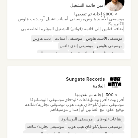
أمين قائمة التشغيل
> 2800 إجابة تم تقديمها
موسيقى الأسيد هاوس
موسيقى أمبيانت
تشيل آوت
ديب هاوس
إلكترونيكا
إضافة فنانين إلى قائمة (قوائم) التشغيل المؤثرة الخاصة بي
موسيقى الأسيد هاوس
موسيقى أمبيانت
ديب هاوس
موسيقى هاوس
موسيقى إندي دانس
موسيقى هاوس ملوديك وتقدمية
موسيقى مينيمال
أورجانيك هاوس/داون تيمبو
Sungate Records
العلامة
> 1300 إجابة تم تقديمها
أفروبيت/أفروبوب
إيقاعات/لو-فاي
موسيقى البوسانوفا
موسيقى تشيل/لو-فاي هيب هوب
موسيقى تجارية/شائعة
توقيع عقود مع الفنانين أو إصدار موسيقاهم
إيقاعات/لو-فاي
موسيقى البوسانوفا
موسيقى تشيل/لو-فاي هيب هوب
موسيقى تجارية/شائعة
موسيقى الدانسهول
موسيقى البوب الراقصة
الهيب هوب