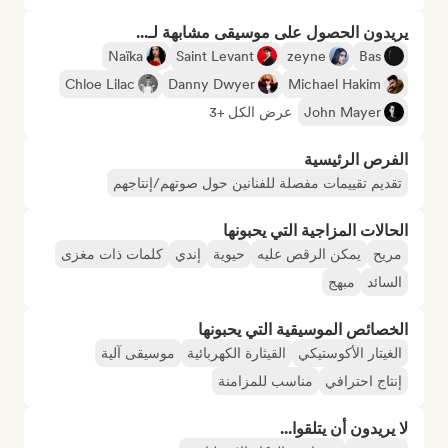
يريدون الحصول على موسيقى مشابهة لـ...
Naïka
Saint Levant
zeyne
Bas
Chloe Lilac
Danny Dwyer
Michael Hakim
John Mayer
عرض الكل +3
الفرص الرئيسية
تقديم تقييمات مفصلة للفنانين حول صوتهم/إنتاجهم
الحالات المزاجية التي يحبونها
مريح
يمكن الرقص عليه
حيوية
إندي
كلمات ذات مغزى
السائد
مبهج
الخصائص الموسيقية التي يحبونها
الغيتار الأكوستيكي
القيثارة الكهربائية
موسيقى آلية
إنتاج احترافي
مناسب للمزامنة
لا يريدون أن يتلقوا...