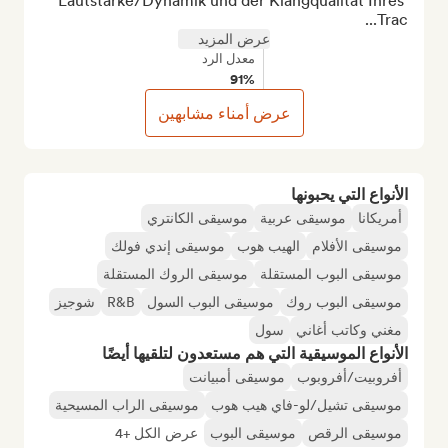
Lautstärke/Dynamik und der Klangqualität Ihres 
Trac...
عرض المزيد
معدل الرد
91%
عرض أمناء مشابهين
الأنواع التي يحبونها
أمريكانا
موسيقى عربية
موسيقى الكانتري
موسيقى الأفلام
الهيب هوب
موسيقى إندي فولك
موسيقى البوب المستقلة
موسيقى الروك المستقلة
موسيقى البوب روك
موسيقى البوب السول
R&B
شوجيز
مغني وكاتب أغاني
سول
الأنواع الموسيقية التي هم مستعدون لتلقيها أيضًا
أفروبيت/أفروبوب
موسيقى أمبيانت
موسيقى تشيل/لو-فاي هيب هوب
موسيقى الراب المسيحية
موسيقى الرقص
موسيقى البوب
عرض الكل +4