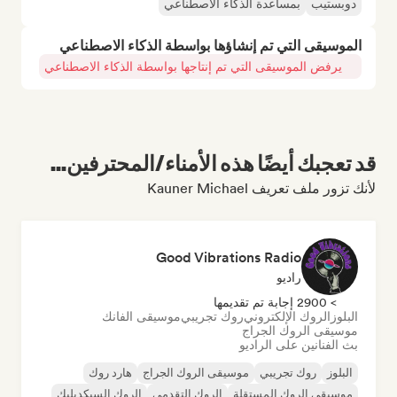
دوبستيب
بمساعدة الذكاء الاصطناعي
الموسيقى التي تم إنشاؤها بواسطة الذكاء الاصطناعي
يرفض الموسيقى التي تم إنتاجها بواسطة الذكاء الاصطناعي
قد تعجبك أيضًا هذه الأمناء/المحترفين...
لأنك تزور ملف تعريف Kauner Michael
Good Vibrations Radio
راديو
> 2900 إجابة تم تقديمها
البلوز
الروك الإلكتروني
روك تجريبي
موسيقى الفانك
موسيقى الروك الجراج
بث الفنانين على الراديو
البلوز
روك تجريبي
موسيقى الروك الجراج
هارد روك
موسيقى الروك المستقلة
الروك التقدمي
الروك السيكديليك