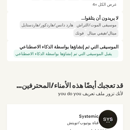
عرض الكل +4
لا يريدون أن يتلقوا...
موسيقى الموت/الثراش
هارد دانس/هاردكور/هاردستايل
ميتال/هيفي ميتال
فونك
الموسيقى التي تم إنشاؤها بواسطة الذكاء الاصطناعي
يقبل الموسيقى التي تم إنشاؤها بواسطة الذكاء الاصطناعي
قد تعجبك أيضًا هذه الأمناء/المحترفين...
لأنك تزور ملف تعريف you do you
Systemic
قناة يوتيوب/تويتش