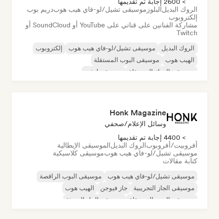
> 2600 إجابة تم تقديمها
الروك البديل
البلوز
موسيقى تشيل/لو-فاي هيب هوب
دريم بوب
إلكتروبوب
مشاركة الفنانين على قناتي على YouTube أو SoundCloud أو
Twitch
الروك البديل
موسيقى تشيل/لو-فاي هيب هوب
إلكتروبوب
الهيب هوب
موسيقى البوب المستقلة
موسيقى الروك المستقلة
موسيقى لوفي
الراب باللغة الإنجليزية
Honk Magazine
وسائل الإعلام/صحفي
> 4400 إجابة تم تقديمها
أفروبيت/أفروبوب
الروك البديل
الموسيقى الإيطالية
موسيقى تشيل/لو-فاي هيب هوب
موسيقى كلاسيكية
كتابة مقالات
موسيقى تشيل/لو-فاي هيب هوب
موسيقى البوب الراقصة
موسيقى الجاز التجريبية
جاز فيوجن
الهيب هوب
موسيقى البوب المستقلة
موسيقى الجاز الحديثة
الراب باللغة الإنجليزية