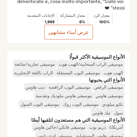
dimenticate e, cosa molto importante, "Siate voi 
stessi" ❤️
معدل الرد
معدل المشاركة
الإجابات المقدمة
1,965
6%
100%
عرض أمناء مشابهين
الأنواع الموسيقية الأكثر قبولًا
موسيقى الراب السحابية/الهيب هوب
موسيقى تجارية/شائعة
الهيب هوب
موسيقى البوب المستقلة
الراب باللغة الإنجليزية
الأنواع التي يحبونها
موسيقى الرقص
موسيقى البوب الراقصة
ديب هاوس
موسيقى هاوس
موسيقى هاوس ملوديك وتقدمية
تكنو ميلودي
موسيقى البوب روك
موسيقى البوب السول
سول
تيك هاوس
الأنواع الموسيقية التي هم مستعدون لتلقيها أيضًا
أمريكانا
دريم بوب
موسيقى فانكي/جاكين هاوس
موسيقى هاوس المستقبلية
موسيقى إندي دانس