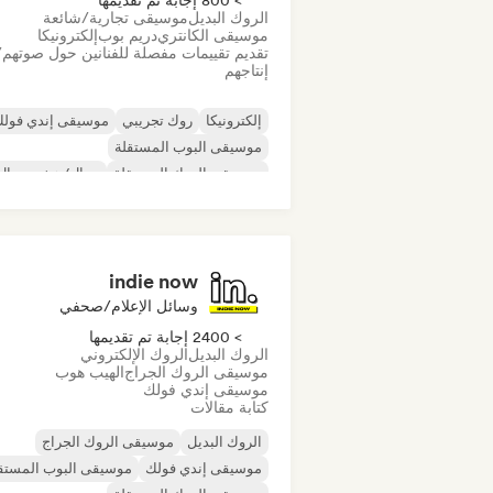
> 800 إجابة تم تقديمها
الروك البديل
موسيقى تجارية/شائعة
موسيقى الكانتري
دريم بوب
إلكترونيكا
تقديم تقييمات مفصلة للفنانين حول صوتهم/
إنتاجهم
إلكترونيكا
روك تجريبي
موسيقى إندي فول
موسيقى البوب المستقلة
موسيقى الروك المستقلة
ميتال/هيفي ميتال
ما بعد البانك
روك أند رول/روك كلاسيكي
indie now
وسائل الإعلام/صحفي
> 2400 إجابة تم تقديمها
الروك البديل
الروك الإلكتروني
موسيقى الروك الجراج
الهيب هوب
موسيقى إندي فولك
كتابة مقالات
الروك البديل
موسيقى الروك الجراج
موسيقى إندي فولك
موسيقى البوب المستق