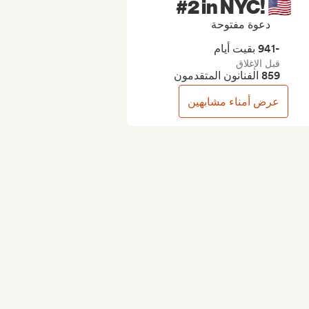
#2 in NYC! 🇺🇸
دعوة مفتوحة
-941 بقيت أيام
قبل الإغلاق
859 الفنانون المتقدمون
عرض أمناء مشابهين