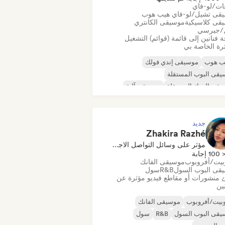
عات/لو-فاي
قى تشيل/لو-فاي هيب هوب
قى كلاسيكية
موسيقى الكانتري
/جيرسي
 فنانين إلى قائمة (قوائم) التشغيل
رة الخاصة بي
يب هوب
موسيقى إندي فولك
قى البوب المستقلة
قى الروك المستقلة
موسيقى آلية
قى الهيب هوب الآلية
قى الراب العالمية
الراب باللغة الإنجليزية
جديد
Zhakira Razhé
مؤثر على وسائل التواصل الاجتماعي
100 إجابة
بيت/أفروبوب
موسيقى الفانك
قى البوب السول
R&B
سول
 منشورات أو مقاطع فيديو مؤثرة عن
نين
بيت/أفروبوب
موسيقى الفانك
يقى البوب السول
R&B
سول