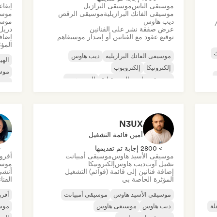
موسيقى الباس
موسيقى البرازيل
إيقا
موسيقى الفانك البرازيلية
موسيقى الرقص
موسي
ديب هاوس
موسي
عرض صفقة نشر على الفنانين
دريل
توقيع عقود مع الفنانين أو إصدار موسيقاهم
إضافة
المؤث
ك
موسيقى الفانك البرازيلية
ديب هاوس
اله
إلكترونيكا
إلكتروبوب
موسي
موسيقى هاوس المستقبلية
الهيب هوب
موسي
موسيقى هاوس
تيك هاوس
موسي
موسي
N3UX
أمين قائمة التشغيل
> 2800 إجابة تم تقديمها
< 
موسيقى الأسيد هاوس
موسيقى أمبيانت
أفرو
تشيل آوت
ديب هاوس
إلكترونيكا
موسي
إضافة فنانين إلى قائمة (قوائم) التشغيل
أنشئ
المؤثرة الخاصة بي
الفنا
موسيقى الأسيد هاوس
موسيقى أمبيانت
أفرو
لة
ديب هاوس
موسيقى هاوس
موس