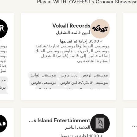
Vokall Records
أمين قائمة التشغيل
> 3500 إجابة تم تقديمها
> 0
موسيقى البوسانوفا
موسيقى تجارية/شائعة
موسي
موسيقى الرقص
ديب هاوس
موسيقى الفانك
موسي
إضافة فنانين إلى قائمة (قوائم) التشغيل
موسي
المؤثرة الخاصة بي
الهي
إضافة
المؤث
موسيقى الرقص
ديب هاوس
موسيقى الفانك
موسي
موسيقى فانكي/جاكين هاوس
موسيقى هاوس
دري
موسيقى البوب المستقلة
نيو ديسكو/إيتالو
موسي
لة
موسيقى البوب السول
ترا
موس
Dreamers Island Entertainment
Rob Tavaglione/Catalyst Recording
العلامة, الناشر
> 1000 إجابة تم تقديمها
> 0