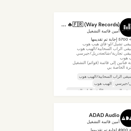
RAP FRANÇAIS 2026 🔥🇫🇷 (Way Records)
أمين قائمة التشغيل
570 إجابة تم تقديمها
قى تشيل/لو-فاي هيب هوب
قى الراب السحابية/الهيب هوب
قى تجارية/شائعة
دريل/جيرسي
ب هوب
 فنانين إلى قائمة (قوائم) التشغيل
رة الخاصة بي
قى الراب السحابية/الهيب هوب
ل/جيرسي
الهيب هوب
قى الهيب هوب الآلية
الراب الفرنسي
ب
البوب الحضري
يقى تشيل/لو-فاي هيب هوب
ADAD Audio
أمين قائمة التشغيل
490 إجابة تم تقديمها