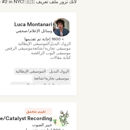
لأنك تزور ملف تعريف Play at WITHLOVEFEST x Groover Showcase #2 in NYC! 🇺🇸
Luca Montanari
وسائل الإعلام/صحفي
> 1600 إجابة تم تقديمها
الروك البديل
الموسيقى الإيطالية
موسيقى تجارية/شائعة
موسيقى الرقص
موسيقى البوب الراقصة
كتابة مقالات
الروك البديل
الموسيقى الإيطالية
موسيقى تجارية/شائعة
موسيقى الجاز التجريبية
الهيب هوب
موسيقى إندي فولك
موسيقى البوب المستق
موسيقى آلية
تقييم متعمق
خبير الصوت