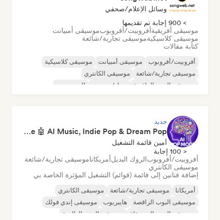
وسائل الإعلام/صحفي
> 900 إجابة تم تقديمها
موسيقى أفريقية
أفروبيت/أفروبوب
موسيقى أمبيانت
موسيقى كلاسيكية
موسيقى تجارية/شائعة
كتابة مقالات
أفروبيت/أفروبوب
موسيقى أمبيانت
موسيقى كلاسيكية
موسيقى تجارية/شائعة
موسيقى الكانتري
موسيقى البوب الراقصة
دريل/جيرسي
الهيب هوب
جديد
Pop Machine Mode 🤖 AI Music, Indie Pop & Dream Pop
أمين قائمة التشغيل
< 100 إجابة
أفروبيت/أفروبوب
الروك البديل
أمريكانا
موسيقى تجارية/شائعة
موسيقى الكانتري
إضافة فنانين إلى قائمة (قوائم) التشغيل المؤثرة الخاصة بي
أمريكانا
موسيقى تجارية/شائعة
موسيقى الكانتري
موسيقى البوب الراقصة
هايبربوب
موسيقى إندي فولك
موسيقى البوب المستقلة
موسيقى البوب العالمية