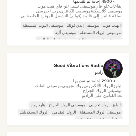
> 4900 إجابة تم تقديمها
إيقاعات/لو-فاي
موسيقى تشيل/لو-فاي هيب هوب
موسيقى كلاسيكية
موسيقى الكانتري
دريل/جيرسي
إضافة فنانين إلى قائمة (قوائم) التشغيل المؤثرة الخاصة بي
الهيب هوب
موسيقى إندي فولك
موسيقى البوب المستقلة
موسيقى الروك المستقلة
موسيقى آلية
موسيقى الهيب هوب الآلية
موسيقى الراب العالمية
الراب باللغة الإنجليزية
Good Vibrations Radio
راديو
> 2900 إجابة تم تقديمها
البلوز
الروك الإلكتروني
روك تجريبي
موسيقى الفانك
موسيقى الروك الجراج
بث الفنانين على الراديو
البلوز
روك تجريبي
موسيقى الروك الجراج
هارد روك
موسيقى الروك المستقلة
الروك التقدمي
الروك السيكديليك
روك أند رول/روك كلاسيكي