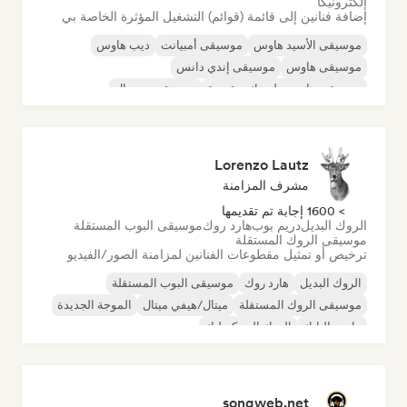
إلكترونيكا
إضافة فنانين إلى قائمة (قوائم) التشغيل المؤثرة الخاصة بي
موسيقى الأسيد هاوس
موسيقى أمبيانت
ديب هاوس
موسيقى هاوس
موسيقى إندي دانس
موسيقى هاوس ملوديك وتقدمية
موسيقى مينيمال
أورجانيك هاوس/داون تيمبو
Lorenzo Lautz
مشرف المزامنة
> 1600 إجابة تم تقديمها
الروك البديل
دريم بوب
هارد روك
موسيقى البوب المستقلة
موسيقى الروك المستقلة
ترخيص أو تمثيل مقطوعات الفنانين لمزامنة الصور/الفيديو
الروك البديل
هارد روك
موسيقى البوب المستقلة
موسيقى الروك المستقلة
ميتال/هيفي ميتال
الموجة الجديدة
ما بعد البانك
الروك السيكديليك
songweb.net