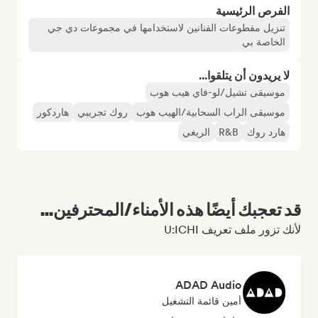
الفرص الرئيسية
تنزيل مقطوعات الفنانين لاستخدامها في مجموعات دي جي
الخاصة بي
لا يريدون أن يتلقوا...
موسيقى تشيل/لو-فاي هيب هوب
موسيقى الراب السحابية/الهيب هوب
روك تجريبي
هاردكور
هارد روك
R&B
الريغي
قد تعجبك أيضًا هذه الأمناء/المحترفين...
لأنك تزور ملف تعريف U:ICHI
ADAD Audio
أمين قائمة التشغيل