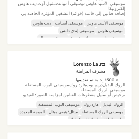
موسيقى الأسيد هاوس
موسيقى أمبيانت
تشيل آوت
ديب هاوس
إلكترونيكا
إضافة فنانين إلى قائمة (قوائم) التشغيل المؤثرة الخاصة بي
موسيقى الأسيد هاوس
موسيقى أمبيانت
ديب هاوس
موسيقى هاوس
موسيقى إندي دانس
موسيقى هاوس ملوديك وتقدمية
موسيقى مينيمال
أورجانيك هاوس/داون تيمبو
Lorenzo Lautz
مشرف المزامنة
> 1600 إجابة تم تقديمها
الروك البديل
دريم بوب
هارد روك
موسيقى البوب المستقلة
موسيقى الروك المستقلة
ترخيص أو تمثيل مقطوعات الفنانين لمزامنة الصور/الفيديو
الروك البديل
هارد روك
موسيقى البوب المستقلة
موسيقى الروك المستقلة
ميتال/هيفي ميتال
الموجة الجديدة
ما بعد البانك
الروك السيكديليك