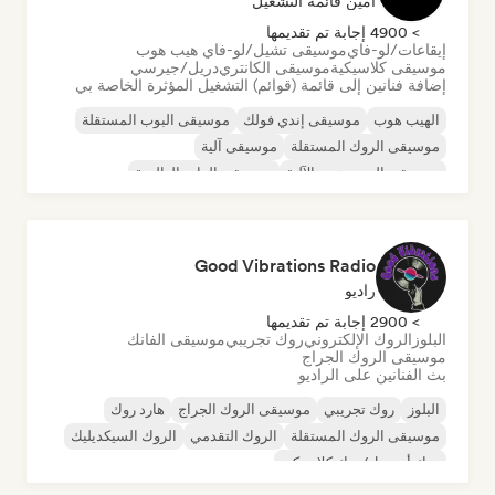
أمين قائمة التشغيل
> 4900 إجابة تم تقديمها
إيقاعات/لو-فاي
موسيقى تشيل/لو-فاي هيب هوب
موسيقى كلاسيكية
موسيقى الكانتري
دريل/جيرسي
إضافة فنانين إلى قائمة (قوائم) التشغيل المؤثرة الخاصة بي
الهيب هوب
موسيقى إندي فولك
موسيقى البوب المستقلة
موسيقى الروك المستقلة
موسيقى آلية
موسيقى الهيب هوب الآلية
موسيقى الراب العالمية
الراب باللغة الإنجليزية
Good Vibrations Radio
راديو
> 2900 إجابة تم تقديمها
البلوز
الروك الإلكتروني
روك تجريبي
موسيقى الفانك
موسيقى الروك الجراج
بث الفنانين على الراديو
البلوز
روك تجريبي
موسيقى الروك الجراج
هارد روك
موسيقى الروك المستقلة
الروك التقدمي
الروك السيكديليك
روك أند رول/روك كلاسيكي