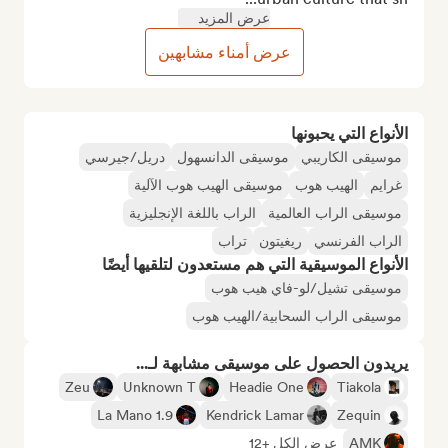
عرض المزيد
عرض أمناء مشابهين
الأنواع التي يحبونها
موسيقى الكاريبي
موسيقى الدانسهول
دريل/جيرسي
غرايم
الهيب هوب
موسيقى الهيب هوب الآلية
موسيقى الراب العالمية
الراب باللغة الإنجليزية
الراب الفرنسي
ريغيتون
تراب
الأنواع الموسيقية التي هم مستعدون لتلقيها أيضًا
موسيقى تشيل/لو-فاي هيب هوب
موسيقى الراب السحابية/الهيب هوب
يريدون الحصول على موسيقى مشابهة لـ...
Zeu
Unknown T
Headie One
Tiakola
La Mano 1.9
Kendrick Lamar
Zequin
AMK
عرض الكل +12