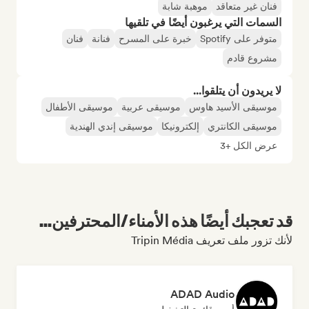
فنان غير متعاقد
موهبة شابة
السمات التي يرغبون أيضًا في تلقيها
متوفر على Spotify
خبرة على المسرح
فنانة
فنان
مشروع قادم
لا يريدون أن يتلقوا...
موسيقى الأسيد هاوس
موسيقى عربية
موسيقى الأطفال
موسيقى الكانتري
إلكترونيكا
موسيقى إندي الهندية
عرض الكل +3
قد تعجبك أيضًا هذه الأمناء/المحترفين...
لأنك تزور ملف تعريف Tripin Média
ADAD Audio