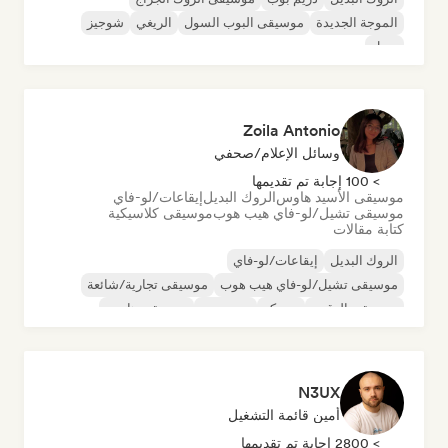
الموجة الجديدة
موسيقى البوب السول
الريغي
شوجيز
سول
Zoila Antonio
وسائل الإعلام/صحفي
> 100 إجابة تم تقديمها
موسيقى الأسيد هاوس
الروك البديل
إيقاعات/لو-فاي
موسيقى تشيل/لو-فاي هيب هوب
موسيقى كلاسيكية
كتابة مقالات
الروك البديل
إيقاعات/لو-فاي
موسيقى تشيل/لو-فاي هيب هوب
موسيقى تجارية/شائعة
موسيقى الرقص
ديسكو
دريم بوب
موسيقى هاوس
N3UX
أمين قائمة التشغيل
> 2800 إجابة تم تقديمها