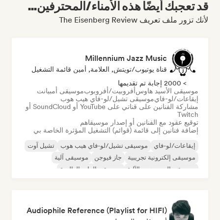
قد تعجبك أيضًا هذه الأمناء/المحترفين...
لأنك تزور ملف تعريف The Eisenberg Review
Millennium Jazz Music
قناة يوتيوب/تويتش, العلامة, أمين قائمة التشغيل
> 2000 إجابة تم تقديمها
موسيقى الأسيد هاوس
أفروبيت/أفروبوب
موسيقى أمبيانت
إيقاعات/لو-فاي
موسيقى تشيل/لو-فاي هيب هوب
مشاركة الفنانين على قناتي على YouTube أو SoundCloud أو
Twitch
توقيع عقود مع الفنانين أو إصدار موسيقاهم
إضافة فنانين إلى قائمة (قوائم) التشغيل المؤثرة الخاصة بي
إيقاعات/لو-فاي
موسيقى تشيل/لو-فاي هيب هوب
تشيل آوت
موسيقى إلكترونية تجريبية
جاز فيوجن
موسيقى آلية
موسيقى الهيب هوب الآلية
موسيقى الراب العالمية
Audiophile Reference (Playlist for HIFI)