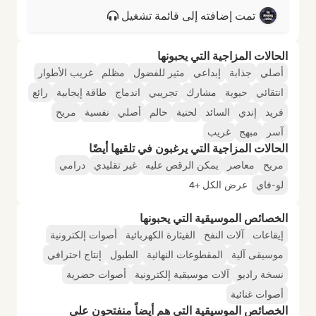
تمت إضافته إلى قائمة تشغيل
الحالات المزاجية التي يحبونها
أصلي
جذابة
إبداعي
مثير للفضول
مظلم
غريب الأطوار
انتقائي
حيوية
مشارك
تجريبي
اندماج
طاقة إيجابية
رائع
فريد
إندي
السائد
لحنية
حالم
أصلي
نفسية
مريح
آسر
مبهج
غريب
الحالات المزاجية التي يرغبون في تلقيها أيضًا
مريح
معاصر
يمكن الرقص عليه
غير تقليدي
درامي
لو-فاي
عرض الكل +4
الخصائص الموسيقية التي يحبونها
إيقاعات
آلات النفخ
القيثارة الكهربائية
أصوات إلكترونية
موسيقى آلية
المقطوعات النهائية
الطبول
إنتاج احترافي
نسخة راديو
آلات موسيقية إلكترونية
أصوات حضرية
أصوات غنائية
الخصائص الموسيقية التي هم أيضاً منفتحون على