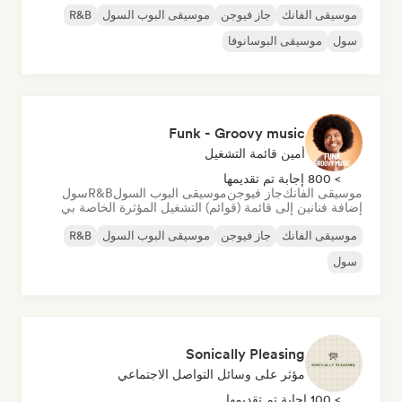
موسيقى الفانك
جاز فيوجن
موسيقى البوب السول
R&B
سول
موسيقى البوسانوفا
Funk - Groovy music
أمين قائمة التشغيل
> 800 إجابة تم تقديمها
موسيقى الفانك
جاز فيوجن
موسيقى البوب السول
R&B
سول
إضافة فنانين إلى قائمة (قوائم) التشغيل المؤثرة الخاصة بي
موسيقى الفانك
جاز فيوجن
موسيقى البوب السول
R&B
سول
Sonically Pleasing
مؤثر على وسائل التواصل الاجتماعي
> 100 إجابة تم تقديمها