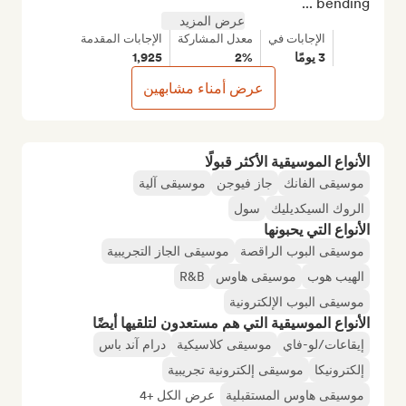
bending ...
عرض المزيد
الإجابات في
معدل المشاركة
الإجابات المقدمة
3 يومًا
2%
1,925
عرض أمناء مشابهين
الأنواع الموسيقية الأكثر قبولًا
موسيقى الفانك
جاز فيوجن
موسيقى آلية
الروك السيكديليك
سول
الأنواع التي يحبونها
موسيقى البوب الراقصة
موسيقى الجاز التجريبية
الهيب هوب
موسيقى هاوس
R&B
موسيقى البوب الإلكترونية
الأنواع الموسيقية التي هم مستعدون لتلقيها أيضًا
إيقاعات/لو-فاي
موسيقى كلاسيكية
درام آند باس
إلكترونيكا
موسيقى إلكترونية تجريبية
موسيقى هاوس المستقبلية
عرض الكل +4