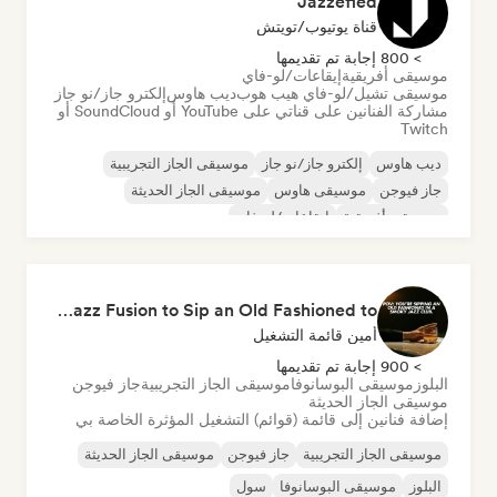
Jazzefied
قناة يوتيوب/تويتش
> 800 إجابة تم تقديمها
موسيقى أفريقية
إيقاعات/لو-فاي
موسيقى تشيل/لو-فاي هيب هوب
ديب هاوس
إلكترو جاز/نو جاز
مشاركة الفنانين على قناتي على YouTube أو SoundCloud أو
Twitch
ديب هاوس
إلكترو جاز/نو جاز
موسيقى الجاز التجريبية
جاز فيوجن
موسيقى هاوس
موسيقى الجاز الحديثة
موسيقى أفريقية
إيقاعات/لو-فاي
Smoky Jazz Club 🥃 Modern Jazz & Jazz Fusion to Sip an Old Fashioned to
أمين قائمة التشغيل
> 900 إجابة تم تقديمها
البلوز
موسيقى البوسانوفا
موسيقى الجاز التجريبية
جاز فيوجن
موسيقى الجاز الحديثة
إضافة فنانين إلى قائمة (قوائم) التشغيل المؤثرة الخاصة بي
موسيقى الجاز التجريبية
جاز فيوجن
موسيقى الجاز الحديثة
البلوز
موسيقى البوسانوفا
سول