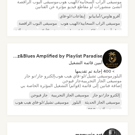
موسيقى الراب السحابية/الهيب هوب
موسيقى البوب الراقصة
أنشئ منشورات أو مقاطع فيديو مؤثرة عن الفنانين
أفرو هاوس/أمابيانو
إيقاعات/لو-فاي
موسيقى الراب السحابية/الهيب هوب
موسيقى البوب الراقصة
درام آند باس
إلكترو جاز/نو جاز
موسيقى الأفلام
موسيقى آلية
Jazz&Blues Amplified by Playlist Paradise
أمين قائمة التشغيل
> 400 إجابة تم تقديمها
البلوز
موسيقى تشيل/لو-فاي هيب هوب
إلكترو جاز/نو جاز
موسيقى الجاز التجريبية
جاز فيوجن
إضافة فنانين إلى قائمة (قوائم) التشغيل المؤثرة الخاصة بي
إلكترو جاز/نو جاز
موسيقى الجاز التجريبية
جاز فيوجن
موسيقى الجاز الحديثة
البلوز
موسيقى تشيل/لو-فاي هيب هوب
موسيقى آلية
R&B
mzmusic.art