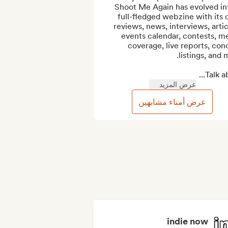
Shoot Me Again has evolved int
full-fledged webzine with its 
reviews, news, interviews, articl
events calendar, contests, me
coverage, live reports, conc
Talk ab
عرض المزيد
عرض أمناء مشابهين
indie now