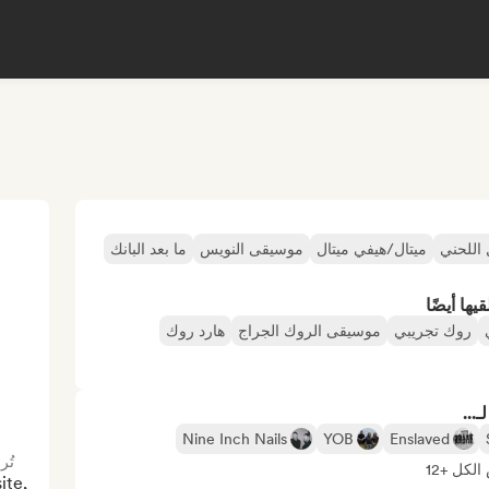
 اللحني
ميتال/هيفي ميتال
موسيقى النويس
ما بعد البانك
ها أيضًا
روك تجريبي
موسيقى الروك الجراج
هارد روك
...
Nine Inch Nails
YOB
Enslaved
تُر
لكل +12
te, 