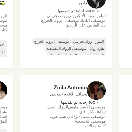
راديو
> 2900 إجابة تم تقديمها
> 0
البلوز
الروك الإلكتروني
روك تجريبي
الروك
موسيقى الفانك
موسيقى الروك الجراج
موسي
بث الفنانين على الراديو
موسي
كتابة
البلوز
روك تجريبي
موسيقى الروك الجراج
الرو
هارد روك
موسيقى الروك المستقلة
موس
الروك التقدمي
الروك السيكديليك
موسي
روك أند رول/روك كلاسيكي
موسي
موس
ية
Zoila Antonio
وسائل الإعلام/صحفي
> 100 إجابة تم تقديمها
> 0
موسيقى الأسيد هاوس
الروك البديل
موسي
إيقاعات/لو-فاي
تشيل
موسيقى تشيل/لو-فاي هيب هوب
إضافة
موسيقى كلاسيكية
المؤث
كتابة مقالات