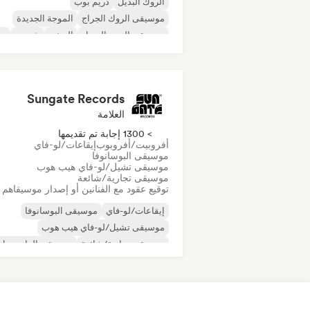
الروك البديل
دريم بوب
موسيقى الروك الجراج
الموجة الجديدة
موسيقى البوب السول
الريغي
شوجيز
س
Sungate Records
العلامة
> 1300 إجابة تم تقديمها
أفروبيت/أفروبوب
إيقاعات/لو-فاي
موسيقى البوسانوفا
موسيقى تشيل/لو-فاي هيب هوب
موسيقى تجارية/شائعة
توقيع عقود مع الفنانين أو إصدار موسيقاهم
إيقاعات/لو-فاي
موسيقى البوسانوفا
موسيقى تشيل/لو-فاي هيب هوب
موسيقى تجارية/شائعة
موسيقى الدانسهول
موسيقى البوب الراقصة
الهيب هوب
موسيقى البوب السول