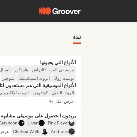
نبذة
الأنواع التي يحبونها
موسيقى الموت/الثراش
هاردكور
الميتال
بوست روك
الروك السيكديليك
شوجيز
الأنواع الموسيقية التي هم مستعدون لتلقي
الروك البديل
كولدويف
الروك الإلكتروني
عرض الكل +4
يريدون الحصول على موسيقى مشابهة لـ
Satyricon
Ulver
Pink Floyd
Arcturus
Chelsea Wolfe
عرض ا