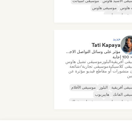
يقى الأسيد هاوس
موسيقى أمبيانت
 هاوس
موسيقى هاوس
يقى إندي دانس
يقى هاوس ملوديك وتقدمية
قى مينيمال
أورجانيك هاوس/داون تيمبو
جديد
Tati Kapaya
مؤثر على وسائل التواصل الاجتماعي
100 إجابة
قى أفريقية
البلوز
موسيقى تشيل هاوس
قى كلاسيكية
موسيقى تجارية/شائعة
 منشورات أو مقاطع فيديو مؤثرة عن
نين
قى أفريقية
البلوز
موسيقى الأفلام
يقى الفانك
هايبربوب
يقى إندي دانس
موسيقى إندي فولك
قى البوب المستقلة