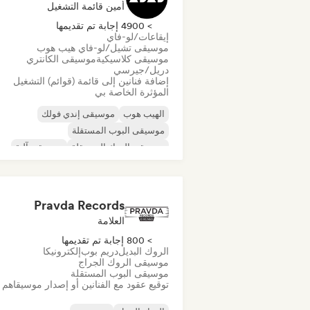
أمين قائمة التشغيل
> 4900 إجابة تم تقديمها
إيقاعات/لو-فاي
موسيقى تشيل/لو-فاي هيب هوب
موسيقى كلاسيكية
موسيقى الكانتري
دريل/جيرسي
إضافة فنانين إلى قائمة (قوائم) التشغيل
المؤثرة الخاصة بي
الهيب هوب
موسيقى إندي فولك
موسيقى البوب المستقلة
موسيقى الروك المستقلة
موسيقى آلية
موسيقى الهيب هوب الآلية
موسيقى الراب العالمية
الراب باللغة الإنجليز
Pravda Records
العلامة
> 800 إجابة تم تقديمها
الروك البديل
دريم بوب
إلكترونيكا
موسيقى الروك الجراج
موسيقى البوب المستقلة
توقيع عقود مع الفنانين أو إصدار موسيقاهم