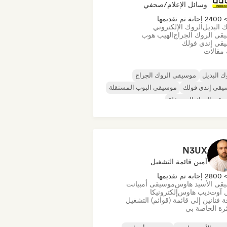
وسائل الإعلام/صحفي
240 إجابة تم تقديمها
 البديل
الروك الإلكتروني
قى الروك الجراج
الهيب هوب
قى إندي فولك
 مقالات
ك البديل
موسيقى الروك الجراج
يقى إندي فولك
موسيقى البوب المستقلة
قى الروك المستقلة
قى الراب العالمية
ميتال/هيفي ميتال
يقى البوب روك
N3UX
أمين قائمة التشغيل
280 إجابة تم تقديمها
قى الأسيد هاوس
موسيقى أمبيانت
 آوت
ديب هاوس
إلكترونيكا
 فنانين إلى قائمة (قوائم) التشغيل
رة الخاصة بي