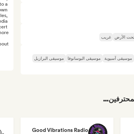
o a 
own 
es, 
dia 
ert 
حت الأرض
غريب
out...
موسيقى آسيوية
موسيقى البوسانوفا
موسيقى البرازيل
محترفين...
Good Vibrations Radio