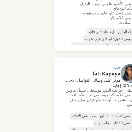
قى الأسيد هاوس
الروك البديل
عات/لو-فاي
قى تشيل/لو-فاي هيب هوب
قى كلاسيكية
 مقالات
ك البديل
إيقاعات/لو-فاي
يقى تشيل/لو-فاي هيب هوب
قى تجارية/شائعة
موسيقى الرقص
كو
دريم بوب
موسيقى هاوس
جديد
Tati Kapaya
مؤثر على وسائل التواصل الاجتماعي
100 إجابة
قى أفريقية
البلوز
موسيقى تشيل هاوس
قى كلاسيكية
موسيقى تجارية/شائعة
 منشورات أو مقاطع فيديو مؤثرة عن
نين
قى أفريقية
البلوز
موسيقى الأفلام
يقى الفانك
هايبربوب
يقى إندي دانس
موسيقى إندي فولك