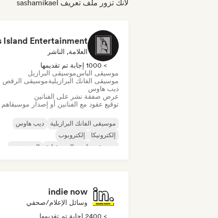
لأنك تزور ملف تعريف sashamikael
العلامة, الناشر
> 1000 إجابة تم تقديمها
موسيقى الباس
موسيقى البرازيل
موسيقى الفانك البرازيلية
موسيقى الرقص
ديب هاوس
عرض صفقة نشر على الفنانين
توقيع عقود مع الفنانين أو إصدار موسيقاهم
موسيقى الفانك البرازيلية
ديب هاوس
إلكترونيكا
إلكتروبوب
موسيقى هاوس المستقبلية
الهيب هوب
موسيقى هاوس
تيك هاوس
indie now
وسائل الإعلام/صحفي
> 2400 إجابة تم تقديمها