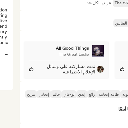
The 19
عرض الكل +9
ion 
ing 
ive 
لفنانين
end 
ery 
tly 
All Good Things
...
The Great Leslie
تمت مشاركته على وسائل
الإعلام الاجتماعية
وية
طاقة إيجابية
رائع
إندي
لو-فاي
حالم
إيجابي
مريح
أيضًا