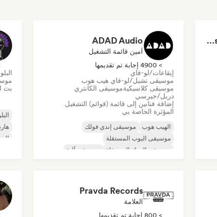
ADAD Audio
Dreamers Island Entertainment
أمين قائمة التشغيل
> 4900 إجابة تم تقديمها
> 0
إيقاعات/لو-فاي
البلو
موسيقى تشيل/لو-فاي هيب هوب
موسي
موسيقى كلاسيكية
موسيقى الكانتري
بث ال
دريل/جيرسي
إضافة فنانين إلى قائمة (قوائم) التشغيل
المؤثرة الخاصة بي
البلو
الهيب هوب
موسيقى إندي فولك
هارد
موسيقى البوب المستقلة
الرو
موسيقى الروك المستقلة
موسيقى آلية
روك 
موسيقى الهيب هوب الآلية
موسيقى الراب العالمية
الراب باللغة الإنجليزية
Pravda Records
العلامة
> 800 إجابة تم تقديمها
> 0