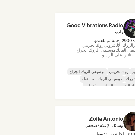
Good Vibrations Radio
راديو
290 إجابة تم تقديمها
ز
الروك الإلكتروني
روك تجريبي
قى الفانك
موسيقى الروك الجراج
فنانين على الراديو
ز
روك تجريبي
موسيقى الروك الجراج
 روك
موسيقى الروك المستقلة
ك التقدمي
الروك السيكديليك
أند رول/روك كلاسيكي
Zoila Antonio
وسائل الإعلام/صحفي
10 إجابة تم تقديمها