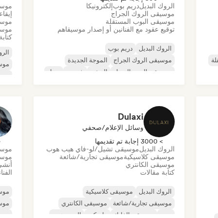
الروك البديل
دريم بوب
إلكترونيكا
موسي
موسيقى الروك الجراج
إيقا
موسيقى البوب المستقلة
موسي
توقيع عقود مع الفنانين أو إصدار موسيقاهم
موسي
كتابة
الروك البديل
دريم بوب
الرو
لة
موسيقى الروك الجراج
الموجة الجديدة
موس
موسيقى البوب السول
الريغي
شوجيز
سول
موسي
ديس
Dulaxi
وسائل الإعلام/صحفي
> 3000 إجابة تم تقديمها
< 
الروك البديل
موسيقى تشيل/لو-فاي هيب هوب
موسي
موسيقى كلاسيكية
موسيقى تجارية/شائعة
موسي
موسيقى الكانتري
أنشئ
كتابة مقالات
الفنا
الروك البديل
موسيقى كلاسيكية
موسي
موسيقى تجارية/شائعة
موسيقى الكانتري
موس
دوب
موسيقى الفانك
هاردكور
الهيب هوب
موس