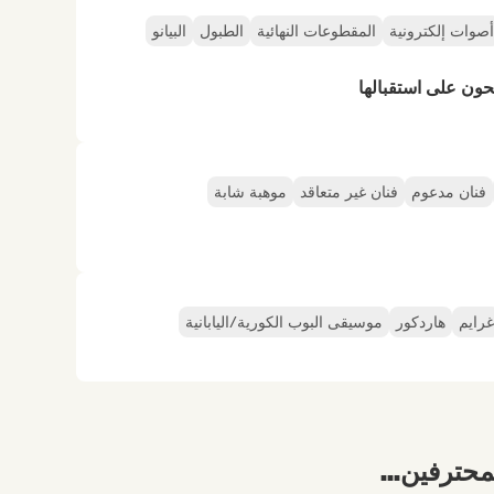
أصوات إلكترونية
المقطوعات النهائية
الطبول
البيانو
حون على استقبالها
فنان مدعوم
فنان غير متعاقد
موهبة شابة
غرايم
هاردكور
موسيقى البوب الكورية/اليابانية
محترفين...