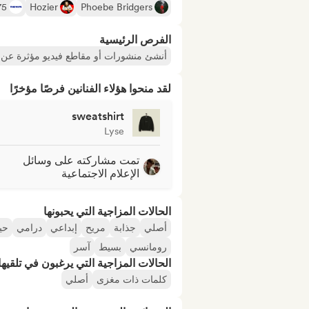
75
Hozier
Phoebe Bridgers
الفرص الرئيسية
أنشئ منشورات أو مقاطع فيديو مؤثرة عن ا
لقد منحوا هؤلاء الفنانين فرصًا مؤخرًا
sweatshirt
Lyse
تمت مشاركته على وسائل
الإعلام الاجتماعية
الحالات المزاجية التي يحبونها
أصلي
جذابة
مريح
إبداعي
درامي
حي
رومانسي
بسيط
آسر
الحالات المزاجية التي يرغبون في تلقيها 
كلمات ذات مغزى
أصلي