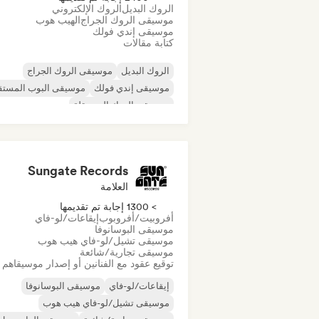
الروك البديل
الروك الإلكتروني
موسيقى الروك الجراج
الهيب هوب
موسيقى إندي فولك
كتابة مقالات
الروك البديل
موسيقى الروك الجراج
موسيقى إندي فولك
موسيقى البوب المستق
موسيقى الروك المستقلة
موسيقى الراب العالمية
ميتال/هيفي ميتال
موسيقى البوب روك
Sungate Records
العلامة
> 1300 إجابة تم تقديمها
أفروبيت/أفروبوب
إيقاعات/لو-فاي
موسيقى البوسانوفا
موسيقى تشيل/لو-فاي هيب هوب
موسيقى تجارية/شائعة
توقيع عقود مع الفنانين أو إصدار موسيقاهم
إيقاعات/لو-فاي
موسيقى البوسانوفا
موسيقى تشيل/لو-فاي هيب هوب