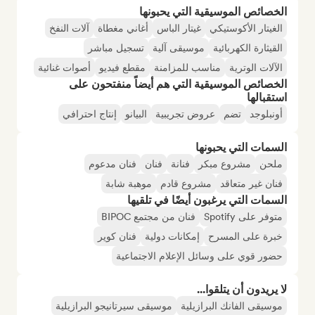
الخصائص الموسيقية التي يحبونها
الغيتار الأكوستيكي
غيتار الباس
أغاني مغطاة
آلات النفخ
القيثارة الكهربائية
موسيقى آلية
تسجيل مباشر
الآلات الوترية
مناسب للمزامنة
مقطع فيديو
أصوات غنائية
الخصائص الموسيقية التي هم أيضاً منفتحون على
استقبالها
أونبلوجد
تضم
عروض تجريبية
البيانو
إنتاج احترافي
السمات التي يحبونها
ملحن
مشروع مبكر
فنانة
فنان
فنان مدعوم
فنان غير متعاقد
مشروع قادم
موهبة شابة
السمات التي يرغبون أيضًا في تلقيها
متوفر على Spotify
فنان من مجتمع BIPOC
خبرة على المسرح
إمكانات دولية
فنان كوير
حضور قوي على وسائل الإعلام الاجتماعية
لا يريدون أن يتلقوا...
موسيقى الفانك البرازيلية
موسيقى سيرتانيجو البرازيلية