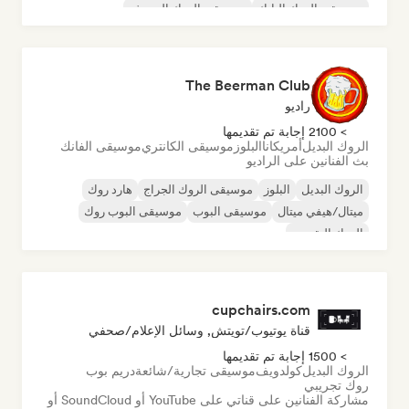
موسيقى الروك البانك
موسيقى الروك السيرف
The Beerman Club
راديو
> 2100 إجابة تم تقديمها
الروك البديل
أمريكانا
البلوز
موسيقى الكانتري
موسيقى الفانك
بث الفنانين على الراديو
الروك البديل
البلوز
موسيقى الروك الجراج
هارد روك
ميتال/هيفي ميتال
موسيقى البوب
موسيقى البوب روك
الروك التقدمي
cupchairs.com
قناة يوتيوب/تويتش, وسائل الإعلام/صحفي
> 1500 إجابة تم تقديمها
الروك البديل
كولدويف
موسيقى تجارية/شائعة
دريم بوب
روك تجريبي
مشاركة الفنانين على قناتي على YouTube أو SoundCloud أو