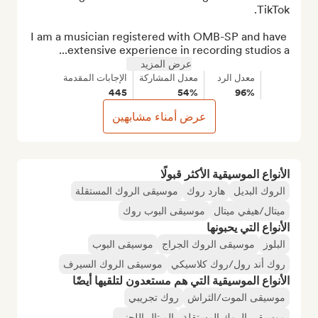
I am a musician registered with OMB-SP and have 
extensive experience in recording studios a...
عرض المزيد
معدل الرد
معدل المشاركة
الإجابات المقدمة
445
54%
96%
عرض أمناء مشابهين
الأنواع الموسيقية الأكثر قبولًا
الروك البديل
هارد روك
موسيقى الروك المستقلة
ميتال/هيفي ميتال
موسيقى البوب روك
الأنواع التي يحبونها
البلوز
موسيقى الروك الجراج
موسيقى البوب
روك أند رول/روك كلاسيكي
موسيقى الروك السيرف
الأنواع الموسيقية التي هم مستعدون لتلقيها أيضًا
موسيقى الموت/الثراش
روك تجريبي
موسيقى الروك المستقلة
الميتال اللحني