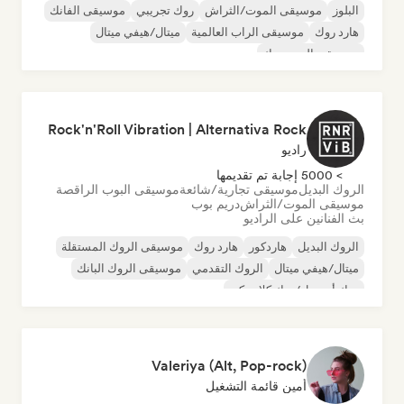
البلوز
موسيقى الموت/الثراش
روك تجريبي
موسيقى الفانك
هارد روك
موسيقى الراب العالمية
ميتال/هيفي ميتال
موسيقى البوب روك
Rock'n'Roll Vibration | Alternativa Rock
راديو
> 5000 إجابة تم تقديمها
الروك البديل
موسيقى تجارية/شائعة
موسيقى البوب الراقصة
موسيقى الموت/الثراش
دريم بوب
بث الفنانين على الراديو
الروك البديل
هاردكور
هارد روك
موسيقى الروك المستقلة
ميتال/هيفي ميتال
الروك التقدمي
موسيقى الروك البانك
روك أند رول/روك كلاسيكي
Valeriya (Alt, Pop-rock)
أمين قائمة التشغيل