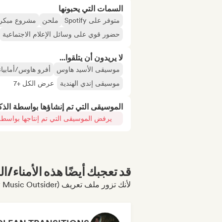
السمات التي يحبونها
متوفر على Spotify
ملحن
مشروع مبكر
حضور قوي على وسائل الإعلام الاجتماعية
لا يريدون أن يتلقوا...
موسيقى الأسيد هاوس
أفرو هاوس/أمابيان
موسيقى إندي الهندية
عرض الكل +7
الموسيقى التي تم إنشاؤها بواسطة الذ
يرفض الموسيقى التي تم إنتاجها بواسطة
قد تعجبك أيضًا هذه الأمناء/ال
لأنك تزور ملف تعريف RapStars - Hip-Hop for late night vibes (by Music Outsider)