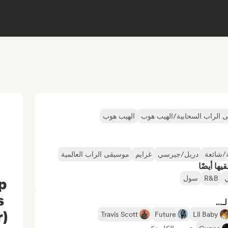
 الراب السحابية/الهيب هوب
الهيب هوب
/شائعة
دريل/جيرسي
غرايم
موسيقى الراب العالمية
ها أيضًا
ي
R&B
سول
p
s
...
r)
Travis Scott
Future
Lil Baby