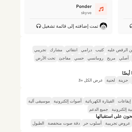
Ponder
skyve
تمت إضافته إلى قائمة تشغيل
 الرقص عليه
كئيب
درامي
انتقائي
مشارك
تجريبي
أصلي
مريح
رومانسي
حسي
مفاجئ
تحت الأرض
أيضًا
حزينة
لحنية
عرض الكل +3
إيقاعات
القيثارة الكهربائية
أصوات إلكترونية
موسيقى آلية
ة إلكترونية
جميع الدعم
حون على استقبالها
عروض تجريبية
أسلوب حر
دقة صوت منخفضة
الطبول