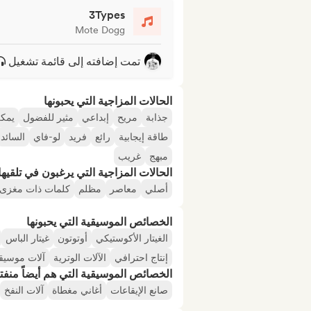
3Types
Mote Dogg
تمت إضافته إلى قائمة تشغيل
الحالات المزاجية التي يحبونها
جذابة
مريح
إبداعي
مثير للفضول
يمكن
طاقة إيجابية
رائع
فريد
لو-فاي
السائد
مبهج
غريب
الحالات المزاجية التي يرغبون في تلقيها 
أصلي
معاصر
مظلم
كلمات ذات مغزى
الخصائص الموسيقية التي يحبونها
الغيتار الأكوستيكي
أوتوتون
غيتار الباس
إنتاج احترافي
الآلات الوترية
آلات موسيقي
الخصائص الموسيقية التي هم أيضاً منفت
صانع الإيقاعات
أغاني مغطاة
آلات النفخ