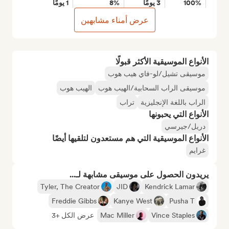
100%
3 يومًا
8%
1 يومًا
عرض أمناء مشابهين
الأنواع الموسيقية الأكثر قبولًا
موسيقى تشيل/لو-فاي هيب هوب
موسيقى الراب السحابية/الهيب هوب
الهيب هوب
الراب باللغة الإنجليزية
تراب
الأنواع التي يحبونها
دريل/جيرسي
الأنواع الموسيقية التي هم مستعدون لتلقيها أيضًا
غرايم
يريدون الحصول على موسيقى مشابهة لـ...
Tyler, The Creator
JID
Kendrick Lamar
Freddie Gibbs
Kanye West
Pusha T
Vince Staples
Mac Miller
عرض الكل +3