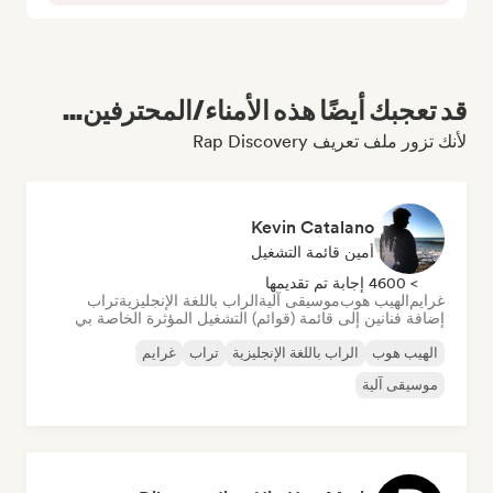
قد تعجبك أيضًا هذه الأمناء/المحترفين...
لأنك تزور ملف تعريف Rap Discovery
Kevin Catalano
أمين قائمة التشغيل
> 4600 إجابة تم تقديمها
غرايم
الهيب هوب
موسيقى آلية
الراب باللغة الإنجليزية
تراب
إضافة فنانين إلى قائمة (قوائم) التشغيل المؤثرة الخاصة بي
الهيب هوب
الراب باللغة الإنجليزية
تراب
غرايم
موسيقى آلية