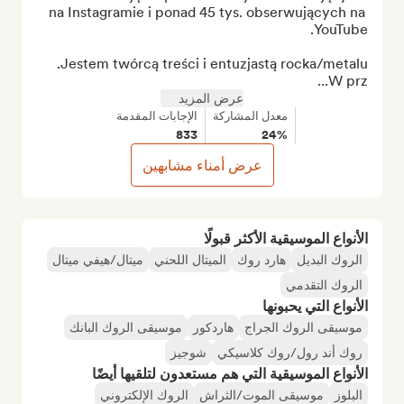
na Instagramie i ponad 45 tys. obserwujących na 
W prz...
عرض المزيد
معدل المشاركة
الإجابات المقدمة
833
24%
عرض أمناء مشابهين
الأنواع الموسيقية الأكثر قبولًا
الروك البديل
هارد روك
الميتال اللحني
ميتال/هيفي ميتال
الروك التقدمي
الأنواع التي يحبونها
موسيقى الروك الجراج
هاردكور
موسيقى الروك البانك
روك أند رول/روك كلاسيكي
شوجيز
الأنواع الموسيقية التي هم مستعدون لتلقيها أيضًا
البلوز
موسيقى الموت/الثراش
الروك الإلكتروني