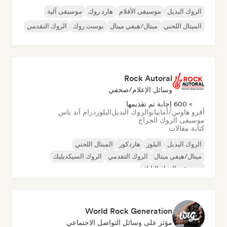
الروك البديل
موسيقى الأفلام
هارد روك
موسيقى آلية
الميتال اللحني
ميتال/هيفي ميتال
بوست روك
الروك التقدمي
Rock Autoral
وسائل الإعلام/صحفي
> 600 إجابة تم تقديمها
أفرو هاوس/أمابيانو
الروك البديل
البلوز
درام آند باس
موسيقى الروك الجراج
كتابة مقالات
الروك البديل
البلوز
هاردكور
الميتال اللحني
ميتال/هيفي ميتال
الروك التقدمي
الروك السيكديليك
موسيقى الروك البانك
World Rock Generation
مؤثر على وسائل التواصل الاجتماعي