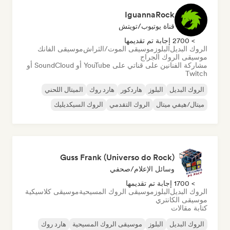
IguannaRock
قناة يوتيوب/تويتش
> 2700 إجابة تم تقديمها
الروك البديل
البلوز
موسيقى الموت/الثراش
موسيقى الفانك
موسيقى الروك الجراج
مشاركة الفنانين على قناتي على YouTube أو SoundCloud أو
Twitch
الروك البديل
البلوز
هاردكور
هارد روك
الميتال اللحني
ميتال/هيفي ميتال
الروك التقدمي
الروك السيكديليك
Guss Frank (Universo do Rock)
وسائل الإعلام/صحفي
> 1700 إجابة تم تقديمها
الروك البديل
البلوز
موسيقى الروك المسيحية
موسيقى كلاسيكية
موسيقى الكانتري
كتابة مقالات
الروك البديل
البلوز
موسيقى الروك المسيحية
هارد روك