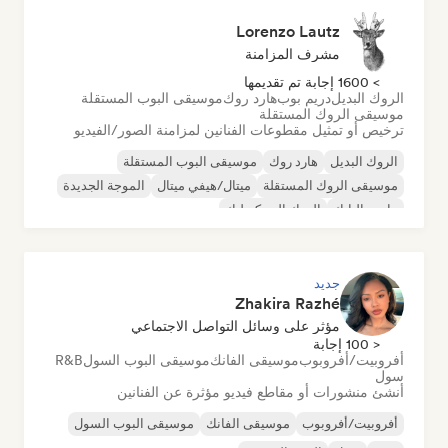
Lorenzo Lautz
مشرف المزامنة
> 1600 إجابة تم تقديمها
الروك البديل
دريم بوب
هارد روك
موسيقى البوب المستقلة
موسيقى الروك المستقلة
ترخيص أو تمثيل مقطوعات الفنانين لمزامنة الصور/الفيديو
الروك البديل
هارد روك
موسيقى البوب المستقلة
موسيقى الروك المستقلة
ميتال/هيفي ميتال
الموجة الجديدة
ما بعد البانك
الروك السيكديليك
جديد
Zhakira Razhé
مؤثر على وسائل التواصل الاجتماعي
< 100 إجابة
أفروبيت/أفروبوب
موسيقى الفانك
موسيقى البوب السول
R&B
سول
أنشئ منشورات أو مقاطع فيديو مؤثرة عن الفنانين
أفروبيت/أفروبوب
موسيقى الفانك
موسيقى البوب السول