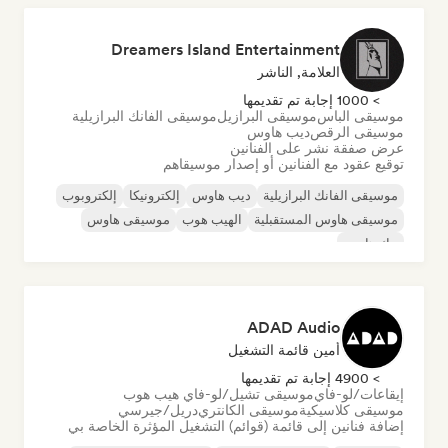
Dreamers Island Entertainment
العلامة, الناشر
> 1000 إجابة تم تقديمها
موسيقى الباس
موسيقى البرازيل
موسيقى الفانك البرازيلية
موسيقى الرقص
ديب هاوس
عرض صفقة نشر على الفنانين
توقيع عقود مع الفنانين أو إصدار موسيقاهم
موسيقى الفانك البرازيلية
ديب هاوس
إلكترونيكا
إلكتروبوب
موسيقى هاوس المستقبلية
الهيب هوب
موسيقى هاوس
تيك هاوس
ADAD Audio
أمين قائمة التشغيل
> 4900 إجابة تم تقديمها
إيقاعات/لو-فاي
موسيقى تشيل/لو-فاي هيب هوب
موسيقى كلاسيكية
موسيقى الكانتري
دريل/جيرسي
إضافة فنانين إلى قائمة (قوائم) التشغيل المؤثرة الخاصة بي