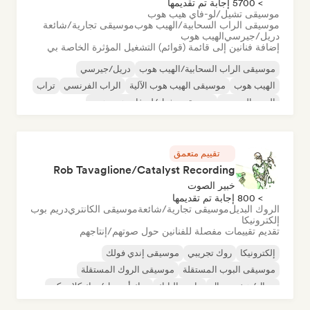
> 5700 إجابة تم تقديمها
موسيقى تشيل/لو-فاي هيب هوب
موسيقى الراب السحابية/الهيب هوب
موسيقى تجارية/شائعة
دريل/جيرسي
الهيب هوب
إضافة فنانين إلى قائمة (قوائم) التشغيل المؤثرة الخاصة بي
موسيقى الراب السحابية/الهيب هوب
دريل/جيرسي
الهيب هوب
موسيقى الهيب هوب الآلية
الراب الفرنسي
تراب
البوب الحضري
موسيقى تشيل/لو-فاي هيب هوب
تقييم متعمق
Rob Tavaglione/Catalyst Recording
خبير الصوت
> 800 إجابة تم تقديمها
الروك البديل
موسيقى تجارية/شائعة
موسيقى الكانتري
دريم بوب
إلكترونيكا
تقديم تقييمات مفصلة للفنانين حول صوتهم/إنتاجهم
إلكترونيكا
روك تجريبي
موسيقى إندي فولك
موسيقى البوب المستقلة
موسيقى الروك المستقلة
ميتال/هيفي ميتال
ما بعد البانك
روك أند رول/روك كلاسيكي