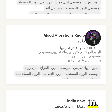
الهيب هوب
موسيقى إندي فولك
موسيقى البوب المستقلة
موسيقى الروك المستقلة
موسيقى آلية
موسيقى الهيب هوب الآلية
موسيقى الراب العالمية
الراب باللغة الإنجليزية
Good Vibrations Radio
راديو
> 2900 إجابة تم تقديمها
البلوز
الروك الإلكتروني
روك تجريبي
موسيقى الفانك
موسيقى الروك الجراج
بث الفنانين على الراديو
البلوز
روك تجريبي
موسيقى الروك الجراج
هارد روك
موسيقى الروك المستقلة
الروك التقدمي
الروك السيكديليك
روك أند رول/روك كلاسيكي
indie now
وسائل الإعلام/صحفي