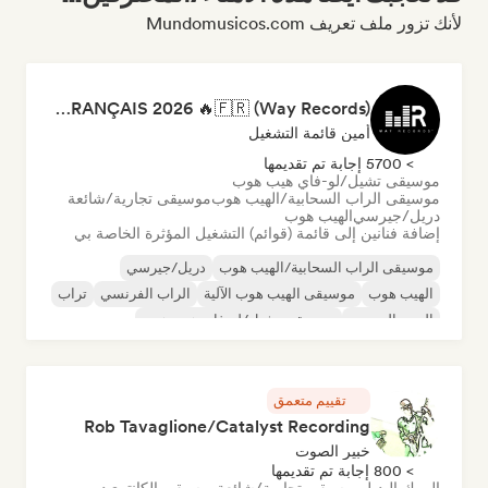
لأنك تزور ملف تعريف Mundomusicos.com
RAP FRANÇAIS 2026 🔥🇫🇷 (Way Records)
أمين قائمة التشغيل
> 5700 إجابة تم تقديمها
موسيقى تشيل/لو-فاي هيب هوب
موسيقى الراب السحابية/الهيب هوب
موسيقى تجارية/شائعة
دريل/جيرسي
الهيب هوب
إضافة فنانين إلى قائمة (قوائم) التشغيل المؤثرة الخاصة بي
موسيقى الراب السحابية/الهيب هوب
دريل/جيرسي
الهيب هوب
موسيقى الهيب هوب الآلية
الراب الفرنسي
تراب
البوب الحضري
موسيقى تشيل/لو-فاي هيب هوب
تقييم متعمق
Rob Tavaglione/Catalyst Recording
خبير الصوت
> 800 إجابة تم تقديمها