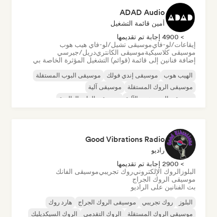
ADAD Audio
أمين قائمة التشغيل
> 4900 إجابة تم تقديمها
إيقاعات/لو-فاي
موسيقى تشيل/لو-فاي هيب هوب
موسيقى كلاسيكية
موسيقى الكانتري
دريل/جيرسي
إضافة فنانين إلى قائمة (قوائم) التشغيل المؤثرة الخاصة بي
الهيب هوب
موسيقى إندي فولك
موسيقى البوب المستقلة
موسيقى الروك المستقلة
موسيقى آلية
موسيقى الهيب هوب الآلية
موسيقى الراب العالمية
الراب باللغة الإنجليزية
Good Vibrations Radio
راديو
> 2900 إجابة تم تقديمها
البلوز
الروك الإلكتروني
روك تجريبي
موسيقى الفانك
موسيقى الروك الجراج
بث الفنانين على الراديو
البلوز
روك تجريبي
موسيقى الروك الجراج
هارد روك
موسيقى الروك المستقلة
الروك التقدمي
الروك السيكديليك