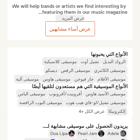
We will help bands or artists we find interesting by 
featuring them in our music magazine...
عرض المزيد
عرض أمناء مشابهين
الأنواع التي يحبونها
الروك البديل
تشيل آوت
موسيقى كلاسيكية
موسيقى الكانتري
موسيقى الرقص
ديسكو
موسيقى الأفلام
جاز فيوجن
موسيقى هاوس
موسيقى آلية
الأنواع الموسيقية التي هم مستعدون لتلقيها أيضًا
موسيقى الأسيد هاوس
أفروبيت/أفروبوب
موسيقى الباس
موسيقى تشيل/لو-فاي هيب هوب
موسيقى البوب الراقصة
إلكترونيكا
عرض الكل +4
يريدون الحصول على موسيقى مشابهة لـ...
Dua Lipa
Pearl Jam
Adele