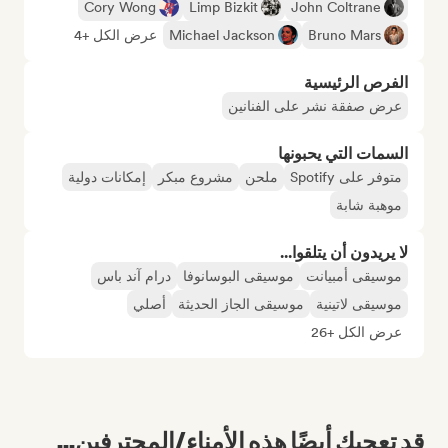
Cory Wong
Limp Bizkit
John Coltrane
Bruno Mars
Michael Jackson
عرض الكل +4
الفرص الرئيسية
عرض صفقة نشر على الفنانين
السمات التي يحبونها
متوفر على Spotify
ملحن
مشروع مبكر
إمكانات دولية
موهبة شابة
لا يريدون أن يتلقوا...
موسيقى أمبيانت
موسيقى البوسانوفا
درام آند باس
موسيقى لاتينية
موسيقى الجاز الحديثة
أصلي
عرض الكل +26
قد تعجبك أيضًا هذه الأمناء/المحترفين...