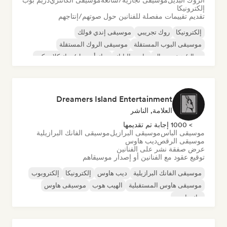
الروك البديل
موسيقى تجارية/شائعة
موسيقى الكانتري
دريم بوب
إلكترونيكا
تقديم تقييمات مفصلة للفنانين حول صوتهم/إنتاجهم
إلكترونيكا
روك تجريبي
موسيقى إندي فولك
موسيقى البوب المستقلة
موسيقى الروك المستقلة
ميتال/هيفي ميتال
ما بعد البانك
روك أند رول/روك كلاسيكي
Dreamers Island Entertainment
العلامة, الناشر
> 1000 إجابة تم تقديمها
موسيقى الباس
موسيقى البرازيل
موسيقى الفانك البرازيلية
موسيقى الرقص
ديب هاوس
عرض صفقة نشر على الفنانين
توقيع عقود مع الفنانين أو إصدار موسيقاهم
موسيقى الفانك البرازيلية
ديب هاوس
إلكترونيكا
إلكتروبوب
موسيقى هاوس المستقبلية
الهيب هوب
موسيقى هاوس
تيك هاوس