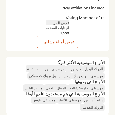
Voting Member of th...
عرض المزيد
الإجابات المقدمة
1,509
عرض أمناء مشابهين
الأنواع الموسيقية الأكثر قبولًا
الروك البديل
هارد روك
موسيقى الروك المستقلة
موسيقى البوب روك
روك أند رول/روك كلاسيكي
الأنواع التي يحبونها
موسيقى تجارية/شائعة
الميتال اللحني
ما بعد البانك
الأنواع الموسيقية التي هم مستعدون لتلقيها أيضًا
درام آند باس
موسيقى الأعياد
موسيقى هاوس
الروك التقدمي