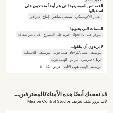
جميع الدعم
الخصائص الموسيقية التي هم أيضاً منفتحون على
استقبالها
الغيتار الأكوستيكي
تسجيل مباشر
إنتاج احترافي
السمات التي يحبونها
متوفر على Spotify
خبرة على المسرح
فنان غير متعاقد
لا يريدون أن يتلقوا...
موسيقى تشيل/لو-فاي هيب هوب
موسيقى كلاسيكية
دريل/جيرسي
غرايم
الهيب هوب
موسيقى الهيب هوب الآلية
عرض الكل +5
قد تعجبك أيضًا هذه الأمناء/المحترفين...
لأنك تزور ملف تعريف Mission Control Studios