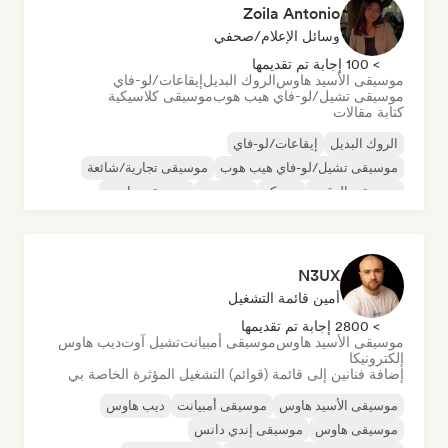
Zoila Antonio
وسائل الإعلام/صحفي
> 100 إجابة تم تقديمها
موسيقى الأسيد هاوس
الروك البديل
إيقاعات/لو-فاي
موسيقى تشيل/لو-فاي هيب هوب
موسيقى كلاسيكية
كتابة مقالات
الروك البديل
إيقاعات/لو-فاي
موسيقى تشيل/لو-فاي هيب هوب
موسيقى تجارية/شائعة
موسيقى الرقص
ديسكو
دريم بوب
موسيقى هاوس
N3UX
أمين قائمة التشغيل
> 2800 إجابة تم تقديمها
موسيقى الأسيد هاوس
موسيقى أمبيانت
تشيل آوت
ديب هاوس
إلكترونيكا
إضافة فنانين إلى قائمة (قوائم) التشغيل المؤثرة الخاصة بي
موسيقى الأسيد هاوس
موسيقى أمبيانت
ديب هاوس
موسيقى هاوس
موسيقى إندي دانس