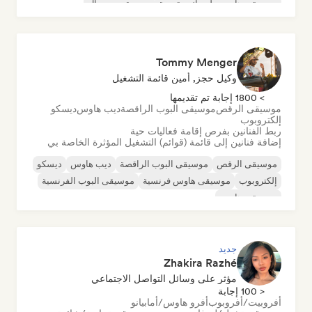
موسيقى هاوس ملوديك وتقدمية
موسيقى مينيمال
أورجانيك هاوس/داون تيمبو
Tommy Menger
وكيل حجز, أمين قائمة التشغيل
> 1800 إجابة تم تقديمها
موسيقى الرقص
موسيقى البوب الراقصة
ديب هاوس
ديسكو
إلكتروبوب
ربط الفنانين بفرص إقامة فعاليات حية
إضافة فنانين إلى قائمة (قوائم) التشغيل المؤثرة الخاصة بي
موسيقى الرقص
موسيقى البوب الراقصة
ديب هاوس
ديسكو
إلكتروبوب
موسيقى هاوس فرنسية
موسيقى البوب الفرنسية
موسيقى هاوس
جديد
Zhakira Razhé
مؤثر على وسائل التواصل الاجتماعي
< 100 إجابة
أفروبيت/أفروبوب
أفرو هاوس/أمابيانو