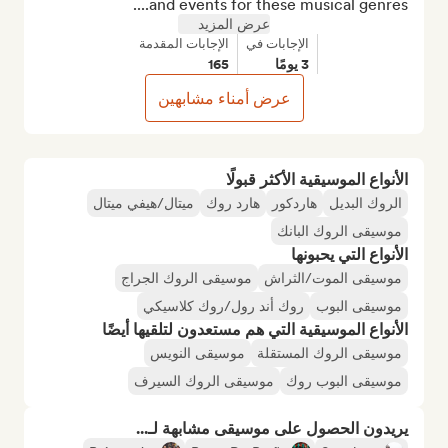
and events for these musical genres....
عرض المزيد
الإجابات في
الإجابات المقدمة
3 يومًا
165
عرض أمناء مشابهين
الأنواع الموسيقية الأكثر قبولًا
الروك البديل
هاردكور
هارد روك
ميتال/هيفي ميتال
موسيقى الروك البانك
الأنواع التي يحبونها
موسيقى الموت/الثراش
موسيقى الروك الجراج
موسيقى البوب
روك أند رول/روك كلاسيكي
الأنواع الموسيقية التي هم مستعدون لتلقيها أيضًا
موسيقى الروك المستقلة
موسيقى النويس
موسيقى البوب روك
موسيقى الروك السيرف
يريدون الحصول على موسيقى مشابهة لـ...