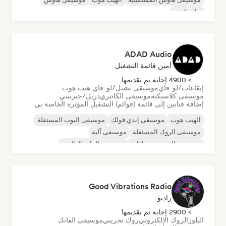
تيك هاوس
ADAD Audio
أمين قائمة التشغيل
> 4900 إجابة تم تقديمها
إيقاعات/لو-فاي
موسيقى تشيل/لو-فاي هيب هوب
موسيقى كلاسيكية
موسيقى الكانتري
دريل/جيرسي
إضافة فنانين إلى قائمة (قوائم) التشغيل المؤثرة الخاصة بي
الهيب هوب
موسيقى إندي فولك
موسيقى البوب المستقلة
موسيقى الروك المستقلة
موسيقى آلية
موسيقى الهيب هوب الآلية
موسيقى الراب العالمية
الراب باللغة الإنجليزية
Good Vibrations Radio
راديو
> 2900 إجابة تم تقديمها
البلوز
الروك الإلكتروني
روك تجريبي
موسيقى الفانك