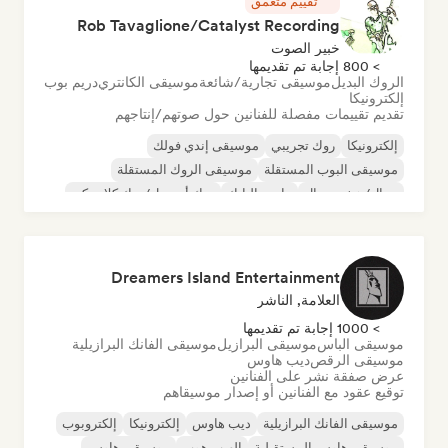
تقييم متعمق
Rob Tavaglione/Catalyst Recording
خبير الصوت
> 800 إجابة تم تقديمها
الروك البديل
موسيقى تجارية/شائعة
موسيقى الكانتري
دريم بوب
إلكترونيكا
تقديم تقييمات مفصلة للفنانين حول صوتهم/إنتاجهم
إلكترونيكا
روك تجريبي
موسيقى إندي فولك
موسيقى البوب المستقلة
موسيقى الروك المستقلة
ميتال/هيفي ميتال
ما بعد البانك
روك أند رول/روك كلاسيكي
Dreamers Island Entertainment
العلامة, الناشر
> 1000 إجابة تم تقديمها
موسيقى الباس
موسيقى البرازيل
موسيقى الفانك البرازيلية
موسيقى الرقص
ديب هاوس
عرض صفقة نشر على الفنانين
توقيع عقود مع الفنانين أو إصدار موسيقاهم
موسيقى الفانك البرازيلية
ديب هاوس
إلكترونيكا
إلكتروبوب
موسيقى هاوس المستقبلية
الهيب هوب
موسيقى هاوس