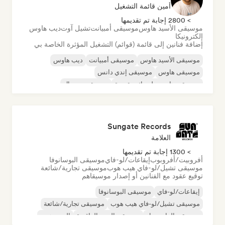
أمين قائمة التشغيل
> 2800 إجابة تم تقديمها
موسيقى الأسيد هاوس
موسيقى أمبيانت
تشيل آوت
ديب هاوس
إلكترونيكا
إضافة فنانين إلى قائمة (قوائم) التشغيل المؤثرة الخاصة بي
موسيقى الأسيد هاوس
موسيقى أمبيانت
ديب هاوس
موسيقى هاوس
موسيقى إندي دانس
موسيقى هاوس ملوديك وتقدمية
موسيقى مينيمال
أورجانيك هاوس/داون تيمبو
Sungate Records
العلامة
> 1300 إجابة تم تقديمها
أفروبيت/أفروبوب
إيقاعات/لو-فاي
موسيقى البوسانوفا
موسيقى تشيل/لو-فاي هيب هوب
موسيقى تجارية/شائعة
توقيع عقود مع الفنانين أو إصدار موسيقاهم
إيقاعات/لو-فاي
موسيقى البوسانوفا
موسيقى تشيل/لو-فاي هيب هوب
موسيقى تجارية/شائعة
موسيقى الدانسهول
موسيقى البوب الراقصة
الهيب هوب