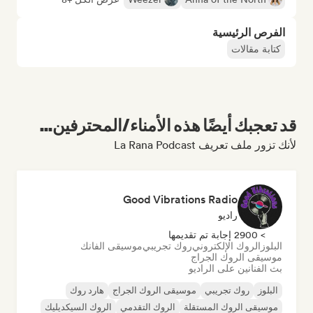
الفرص الرئيسية
كتابة مقالات
قد تعجبك أيضًا هذه الأمناء/المحترفين...
لأنك تزور ملف تعريف La Rana Podcast
Good Vibrations Radio
راديو
> 2900 إجابة تم تقديمها
البلوز
الروك الإلكتروني
روك تجريبي
موسيقى الفانك
موسيقى الروك الجراج
بث الفنانين على الراديو
البلوز
روك تجريبي
موسيقى الروك الجراج
هارد روك
موسيقى الروك المستقلة
الروك التقدمي
الروك السيكديليك