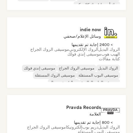
روك أند رول/روك كلاسيكي
indie now
وسائل الإعلام/صحفي
> 2400 إجابة تم تقديمها
الروك البديل
الروك الإلكتروني
موسيقى الروك الجراج
الهيب هوب
موسيقى إندي فولك
كتابة مقالات
الروك البديل
موسيقى الروك الجراج
موسيقى إندي فولك
موسيقى البوب المستقلة
موسيقى الروك المستقلة
موسيقى الراب العالمية
ميتال/هيفي ميتال
موسيقى البوب روك
Pravda Records
العلامة
> 800 إجابة تم تقديمها
الروك البديل
دريم بوب
إلكترونيكا
موسيقى الروك الجراج
موسيقى البوب المستقلة