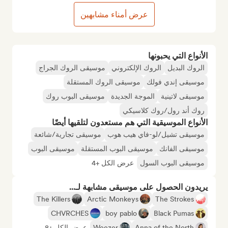
عرض أمناء مشابهين
الأنواع التي يحبونها
الروك البديل
الروك الإلكتروني
موسيقى الروك الجراج
موسيقى إندي فولك
موسيقى الروك المستقلة
موسيقى لاتينية
الموجة الجديدة
موسيقى البوب روك
روك أند رول/روك كلاسيكي
الأنواع الموسيقية التي هم مستعدون لتلقيها أيضًا
موسيقى تشيل/لو-فاي هيب هوب
موسيقى تجارية/شائعة
موسيقى الفانك
موسيقى البوب المستقلة
موسيقى البوب
موسيقى البوب السول
عرض الكل +4
يريدون الحصول على موسيقى مشابهة لـ...
The Killers
Arctic Monkeys
The Strokes
CHVRCHES
boy pablo
Black Pumas
Anna of the North
Weezer
عرض الكل +8