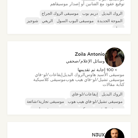
توقيع عقود مع الفنانين أو إصدار موسيقاهم
الروك البديل
دريم بوب
موسيقى الروك الجراج
الموجة الجديدة
موسيقى البوب السول
الريغي
شوجيز
سول
Zoila Antonio
وسائل الإعلام/صحفي
> 100 إجابة تم تقديمها
موسيقى الأسيد هاوس
الروك البديل
إيقاعات/لو-فاي
موسيقى تشيل/لو-فاي هيب هوب
موسيقى كلاسيكية
كتابة مقالات
الروك البديل
إيقاعات/لو-فاي
موسيقى تشيل/لو-فاي هيب هوب
موسيقى تجارية/شائعة
موسيقى الرقص
ديسكو
دريم بوب
موسيقى هاوس
N3UX