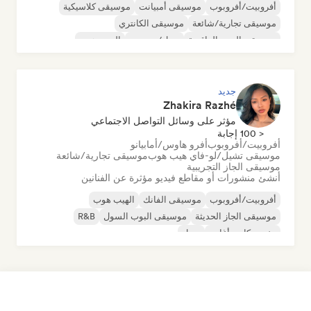
أفروبيت/أفروبوب
موسيقى أمبيانت
موسيقى كلاسيكية
موسيقى تجارية/شائعة
موسيقى الكانتري
موسيقى البوب الراقصة
دريل/جيرسي
الهيب هوب
جديد
Zhakira Razhé
مؤثر على وسائل التواصل الاجتماعي
< 100 إجابة
أفروبيت/أفروبوب
أفرو هاوس/أمابيانو
موسيقى تشيل/لو-فاي هيب هوب
موسيقى تجارية/شائعة
موسيقى الجاز التجريبية
أنشئ منشورات أو مقاطع فيديو مؤثرة عن الفنانين
أفروبيت/أفروبوب
موسيقى الفانك
الهيب هوب
موسيقى الجاز الحديثة
موسيقى البوب السول
R&B
مغني وكاتب أغاني
سول