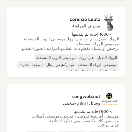
موسيقى البوب السول
Lorenzo Lautz
مشرف المزامنة
> 1600 إجابة تم تقديمها
الروك البديل
دريم بوب
هارد روك
موسيقى البوب المستقلة
موسيقى الروك المستقلة
ترخيص أو تمثيل مقطوعات الفنانين لمزامنة الصور/الفيديو
الروك البديل
هارد روك
موسيقى البوب المستقلة
موسيقى الروك المستقلة
ميتال/هيفي ميتال
الموجة الجديدة
ما بعد البانك
الروك السيكديليك
songweb.net
وسائل الإعلام/صحفي
> 900 إجابة تم تقديمها
موسيقى أفريقية
أفروبيت/أفروبوب
موسيقى أمبيانت
موسيقى كلاسيكية
موسيقى تجارية/شائعة
كتابة مقالات