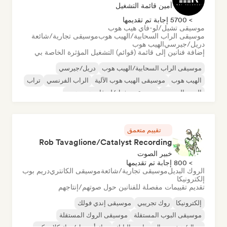
أمين قائمة التشغيل
> 5700 إجابة تم تقديمها
موسيقى تشيل/لو-فاي هيب هوب
موسيقى الراب السحابية/الهيب هوب
موسيقى تجارية/شائعة
دريل/جيرسي
الهيب هوب
إضافة فنانين إلى قائمة (قوائم) التشغيل المؤثرة الخاصة بي
موسيقى الراب السحابية/الهيب هوب
دريل/جيرسي
الهيب هوب
موسيقى الهيب هوب الآلية
الراب الفرنسي
تراب
البوب الحضري
موسيقى تشيل/لو-فاي هيب هوب
تقييم متعمق
Rob Tavaglione/Catalyst Recording
خبير الصوت
> 800 إجابة تم تقديمها
الروك البديل
موسيقى تجارية/شائعة
موسيقى الكانتري
دريم بوب
إلكترونيكا
تقديم تقييمات مفصلة للفنانين حول صوتهم/إنتاجهم
إلكترونيكا
روك تجريبي
موسيقى إندي فولك
موسيقى البوب المستقلة
موسيقى الروك المستقلة