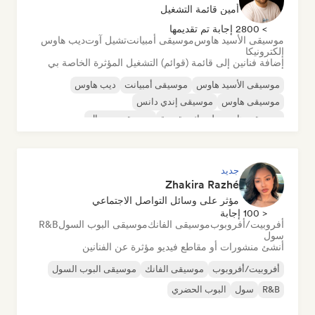
أمين قائمة التشغيل
> 2800 إجابة تم تقديمها
موسيقى الأسيد هاوس
موسيقى أمبيانت
تشيل آوت
ديب هاوس
إلكترونيكا
إضافة فنانين إلى قائمة (قوائم) التشغيل المؤثرة الخاصة بي
موسيقى الأسيد هاوس
موسيقى أمبيانت
ديب هاوس
موسيقى هاوس
موسيقى إندي دانس
موسيقى هاوس ملوديك وتقدمية
موسيقى مينيمال
أورجانيك هاوس/داون تيمبو
جديد
Zhakira Razhé
مؤثر على وسائل التواصل الاجتماعي
< 100 إجابة
أفروبيت/أفروبوب
موسيقى الفانك
موسيقى البوب السول
R&B
سول
أنشئ منشورات أو مقاطع فيديو مؤثرة عن الفنانين
أفروبيت/أفروبوب
موسيقى الفانك
موسيقى البوب السول
R&B
سول
البوب الحضري