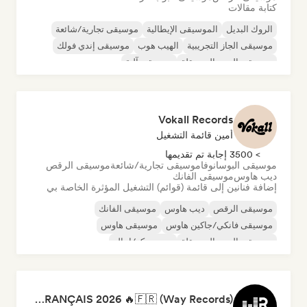
كتابة مقالات
الروك البديل
الموسيقى الإيطالية
موسيقى تجارية/شائعة
موسيقى الجاز التجريبية
الهيب هوب
موسيقى إندي فولك
موسيقى البوب المستقلة
موسيقى آلية
Vokall Records
أمين قائمة التشغيل
> 3500 إجابة تم تقديمها
موسيقى البوسانوفا
موسيقى تجارية/شائعة
موسيقى الرقص
ديب هاوس
موسيقى الفانك
إضافة فنانين إلى قائمة (قوائم) التشغيل المؤثرة الخاصة بي
موسيقى الرقص
ديب هاوس
موسيقى الفانك
موسيقى فانكي/جاكين هاوس
موسيقى هاوس
موسيقى البوب المستقلة
نيو ديسكو/إيتالو
موسيقى البوب السول
RAP FRANÇAIS 2026 🔥🇫🇷 (Way Records)