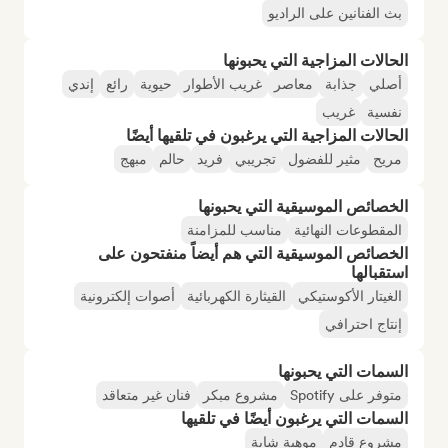
بث الفنانين على الراديو
الحالات المزاجية التي يحبونها
أصلي
جذابة
معاصر
غريب الأطوار
حيوية
رائع
إندي
نفسية
غريب
الحالات المزاجية التي يرغبون في تلقيها أيضًا
مريح
مثير للفضول
تجريبي
فريد
حالم
مبهج
الخصائص الموسيقية التي يحبونها
المقطوعات النهائية
مناسب للمزامنة
الخصائص الموسيقية التي هم أيضاً منفتحون على
استقبالها
الغيتار الأكوستيكي
القيثارة الكهربائية
أصوات إلكترونية
إنتاج احترافي
السمات التي يحبونها
متوفر على Spotify
مشروع مبكر
فنان غير متعاقد
السمات التي يرغبون أيضًا في تلقيها
مشروع قادم
موهبة شابة