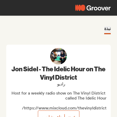
نبذة
Jon Sidel - The Idelic Hour on The
Vinyl District
راديو
Host for a weekly radio show on The Vinyl District 
https://www.mixcloud.com/thevinyldistrict/
عرض أمناء مشابهين