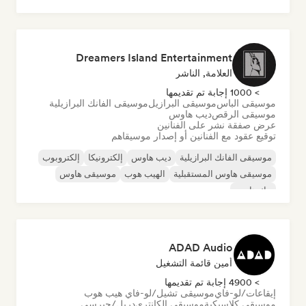
ميتال/هيفي ميتال
ما بعد البانك
روك أند رول/روك كلاسيكي
Dreamers Island Entertainment
العلامة, الناشر
> 1000 إجابة تم تقديمها
موسيقى الباس
موسيقى البرازيل
موسيقى الفانك البرازيلية
موسيقى الرقص
ديب هاوس
عرض صفقة نشر على الفنانين
توقيع عقود مع الفنانين أو إصدار موسيقاهم
موسيقى الفانك البرازيلية
ديب هاوس
إلكترونيكا
إلكتروبوب
موسيقى هاوس المستقبلية
الهيب هوب
موسيقى هاوس
تيك هاوس
ADAD Audio
أمين قائمة التشغيل
> 4900 إجابة تم تقديمها
إيقاعات/لو-فاي
موسيقى تشيل/لو-فاي هيب هوب
موسيقى كلاسيكية
موسيقى الكانتري
دريل/جيرسي