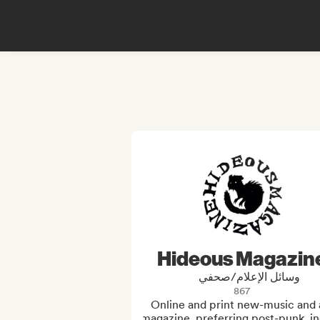
Hideous Magazin
وسائل الإعلام/صحفي
867
Online and print new-music and a
magazine, preferring post-punk, ind