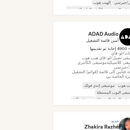
ل/جيرسي
الهيب هوب
قى الهيب هوب الآلية
الراب الفرنسي
ب
البوب الحضري
يقى تشيل/لو-فاي هيب هوب
ADAD Audio
أمين قائمة التشغيل
490 إجابة تم تقديمها
عات/لو-فاي
قى تشيل/لو-فاي هيب هوب
قى كلاسيكية
موسيقى الكانتري
/جيرسي
 فنانين إلى قائمة (قوائم) التشغيل
رة الخاصة بي
يب هوب
موسيقى إندي فولك
قى البوب المستقلة
قى الروك المستقلة
موسيقى آلية
قى الهيب هوب الآلية
قى الراب العالمية
الراب باللغة الإنجليزية
جديد
Zhakira Razhé