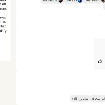
Sex Pistols
The Fall
Neil Young
all 
ews 
re. 
ist 
ify...
ير متعاقد
مشروع قادم