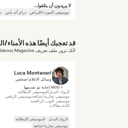
لا يريدون أن يتلقوا...
موسيقى الموت/الثراش
درام آند باس
د
قد تعجبك أيضًا هذه الأمناء/ال
لأنك تزور ملف تعريف Hideous Magazine
Luca Montanari
وسائل الإعلام/صحفي
> 1600 إجابة تم تقديمها
الروك البديل
الموسيقى الإيطالية
موسيقى تجارية/شائعة
موسيقى الرقص
موسيقى البوب الراقصة
كتابة مقالات
الروك البديل
الموسيقى الإيطالية
موسيقى تجارية/شائعة