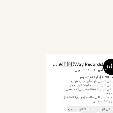
RAP FRANÇAIS 2026 🔥🇫🇷 (Way Records)
أمين قائمة التشغيل
570 إجابة تم تقديمها
قى تشيل/لو-فاي هيب هوب
قى الراب السحابية/الهيب هوب
قى تجارية/شائعة
دريل/جيرسي
ب هوب
 فنانين إلى قائمة (قوائم) التشغيل
رة الخاصة بي
قى الراب السحابية/الهيب هوب