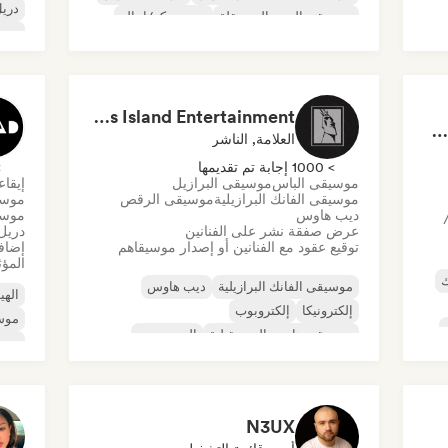
دري
موسيقى البوب المستقلة
نيو ديسكو/إيتالو
موسي
لة
موسيقى البوب السول
ترا
موس
Dreamers Island Entertainment
Rob Tavaglione/Catalyst Recording
العلامة, الناشر
> 1000 إجابة تم تقديمها
> 0
موسيقى الباس
موسيقى البرازيل
إيقا
موسيقى الفانك البرازيلية
موسيقى الرقص
موسي
ديب هاوس
موسي
عرض صفقة نشر على الفنانين
دريل
توقيع عقود مع الفنانين أو إصدار موسيقاهم
إضافة
المؤث
ك
موسيقى الفانك البرازيلية
ديب هاوس
اله
إلكترونيكا
إلكتروبوب
موسي
موسيقى هاوس المستقبلية
الهيب هوب
موسي
موسيقى هاوس
تيك هاوس
موسي
موسي
N3UX