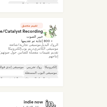
موسيقى الجاز التجريبية
الهيب هوب
موسيقى إندي فولك
موسيقى البوب المستق
موسيقى آلية
تقييم متعمق
خبير الصوت
> 800 إجابة تم تقديمها
الروك البديل
موسيقى تجارية/شائعة
موسيقى الكانتري
دريم بوب
إلكترونيكا
تقديم تقييمات مفصلة للفنانين حول صوتهم/
إنتاجهم
إلكترونيكا
روك تجريبي
موسيقى إندي فول
موسيقى البوب المستقلة
موسيقى الروك المستقلة
ميتال/هيفي ميتال
ما بعد البانك
روك أند رول/روك كلاسيكي
indie now