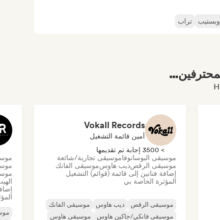
وبستيب
تراب
محترفين...
Vokall Records
أمين قائمة التشغيل
> 3500 إجابة تم تقديمها
> 0
موسيقى البوسانوفا
موسيقى تجارية/شائعة
موسي
موسيقى الرقص
ديب هاوس
موسيقى الفانك
موسي
إضافة فنانين إلى قائمة (قوائم) التشغيل
موسي
المؤثرة الخاصة بي
الهي
إضافة
المؤث
موسيقى الرقص
ديب هاوس
موسيقى الفانك
موسي
موسيقى فانكي/جاكين هاوس
موسيقى هاوس