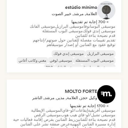
estúdio mínimo
العلامة, مرشد, خبير الصوت
> 700 إجابة تم تقديمها
موسيقى البوسانوفا
موسيقى البرازيل
موسيقى الفانك
موسيقى إندي فولك
موسيقى البوب المستقلة
قدم نصيحة بناءة للفنانين
تقديم تقييمات مفصلة للفنانين حول صوتهم/إنتاجهم
توقيع عقود مع الفنانين أو إصدار موسيقاهم
موسيقى البرازيل
موسيقى إندي فولك
موسيقى البوب المستقلة
موسيقى لوفي
مغني وكاتب أغاني
موسيقى البوسانوفا
موسيقى الفانك
R&B
MOLTO FORTE
وكيل حجز, العلامة, مدير, مرشد, الناشر
> 1700 إجابة تم تقديمها
موسيقى أفريقية
إيقاعات/لو-فاي
الموسيقى الإيطالية
موسيقى تشيل/لو-فاي هيب هوب
موسيقى الرقص
قدم نصيحة بناءة للفنانين
ربط الفنانين بفرص إقامة فعاليات حية
إدارة مسيرة الفنانين المهنية
عرض صفقة نشر على الفنانين