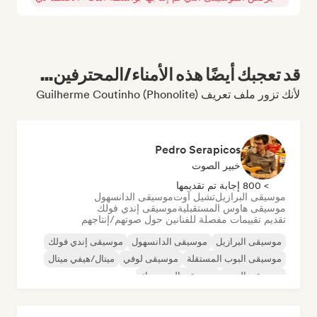
قد تعجبك أيضًا هذه الأمناء/المحترفين...
لأنك تزور ملف تعريف Guilherme Coutinho (Phonolite)
Pedro Serapicos
خبير الصوت
> 800 إجابة تم تقديمها
موسيقى البرازيل
تشيل آوت
موسيقى الدانسهول
موسيقى هاوس المستقبلية
موسيقى إندي فولك
تقديم تقييمات مفصلة للفنانين حول صوتهم/إنتاجهم
موسيقى البرازيل
موسيقى الدانسهول
موسيقى إندي فولك
موسيقى البوب المستقلة
موسيقى لوفي
ميتال/هيفي ميتال
موسيقى البوب
موسيقى البوب روك