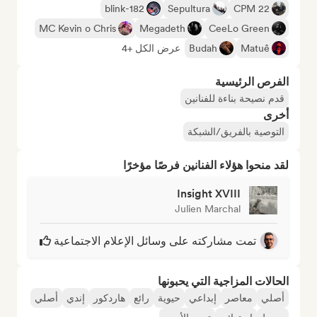
blink-182
Sepultura
CPM 22
MC Kevin o Chris
Megadeth
CeeLo Green
Matuê
Budah
عرض الكل +4
الفرص الرئيسية
قدم نصيحة بناءة للفنانين
أخرى
التوصية بالفريق/الشبكة
لقد منحوا هؤلاء الفنانين فرصًا مؤخرًا
Insight XVIII
Julien Marchal
تمت مشاركته على وسائل الإعلام الاجتماعية
الحالات المزاجية التي يحبونها
أصلي
معاصر
إبداعي
حيوية
رائع
هاردكور
إندي
أصلي