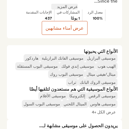
Since the...
عرض المزيد
معدل الرد
المشاركات في
الإجابات المقدمة
100%
1 يومًا
437
عرض أمناء مشابهين
الأنواع التي يحبونها
موسيقى البرازيل
موسيقى الفانك البرازيلية
هاردكور
الهيب هوب
موسيقى إندي فولك
موسيقى البوب المستقلة
ميتال/هيفي ميتال
موسيقى البوب روك
موسيقى الروك البانك
تراب
الأنواع الموسيقية التي هم مستعدون لتلقيها أيضًا
موسيقى الرقص
إلكترونيكا
موسيقى الأفلام
موسيقى هاوس
الميتال اللحني
موسيقى البوب السول
عرض الكل +4
يريدون الحصول على موسيقى مشابهة لـ...