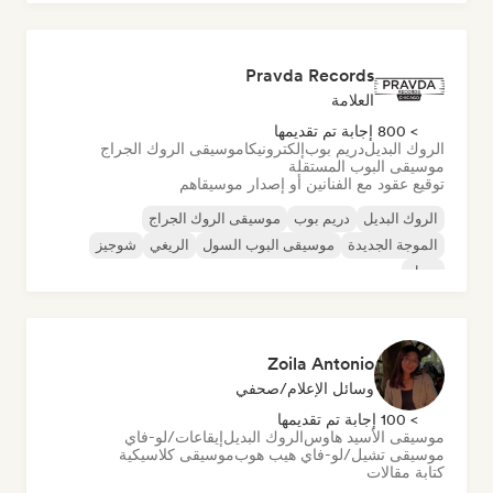
موسيقى البوب روك
Pravda Records
العلامة
> 800 إجابة تم تقديمها
الروك البديل
دريم بوب
إلكترونيكا
موسيقى الروك الجراج
موسيقى البوب المستقلة
توقيع عقود مع الفنانين أو إصدار موسيقاهم
الروك البديل
دريم بوب
موسيقى الروك الجراج
الموجة الجديدة
موسيقى البوب السول
الريغي
شوجيز
سول
Zoila Antonio
وسائل الإعلام/صحفي
> 100 إجابة تم تقديمها
موسيقى الأسيد هاوس
الروك البديل
إيقاعات/لو-فاي
موسيقى تشيل/لو-فاي هيب هوب
موسيقى كلاسيكية
كتابة مقالات