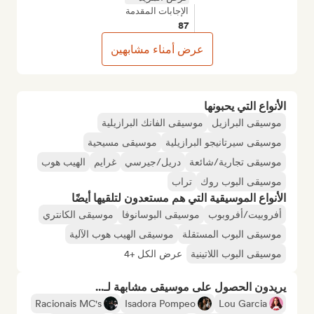
الإجابات المقدمة
87
عرض أمناء مشابهين
الأنواع التي يحبونها
موسيقى البرازيل
موسيقى الفانك البرازيلية
موسيقى سيرتانيجو البرازيلية
موسيقى مسيحية
موسيقى تجارية/شائعة
دريل/جيرسي
غرايم
الهيب هوب
موسيقى البوب روك
تراب
الأنواع الموسيقية التي هم مستعدون لتلقيها أيضًا
أفروبيت/أفروبوب
موسيقى البوسانوفا
موسيقى الكانتري
موسيقى البوب المستقلة
موسيقى الهيب هوب الآلية
موسيقى البوب اللاتينية
عرض الكل +4
يريدون الحصول على موسيقى مشابهة لـ...
Racionais MC's
Isadora Pompeo
Lou Garcia