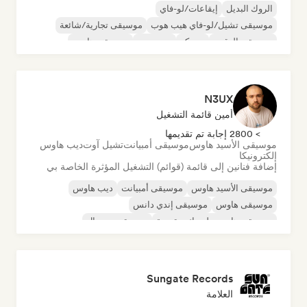
الروك البديل
إيقاعات/لو-فاي
موسيقى تشيل/لو-فاي هيب هوب
موسيقى تجارية/شائعة
موسيقى الرقص
ديسكو
دريم بوب
موسيقى هاوس
N3UX
أمين قائمة التشغيل
> 2800 إجابة تم تقديمها
موسيقى الأسيد هاوس
موسيقى أمبيانت
تشيل آوت
ديب هاوس
إلكترونيكا
إضافة فنانين إلى قائمة (قوائم) التشغيل المؤثرة الخاصة بي
موسيقى الأسيد هاوس
موسيقى أمبيانت
ديب هاوس
موسيقى هاوس
موسيقى إندي دانس
موسيقى هاوس ملوديك وتقدمية
موسيقى مينيمال
أورجانيك هاوس/داون تيمبو
Sungate Records
العلامة