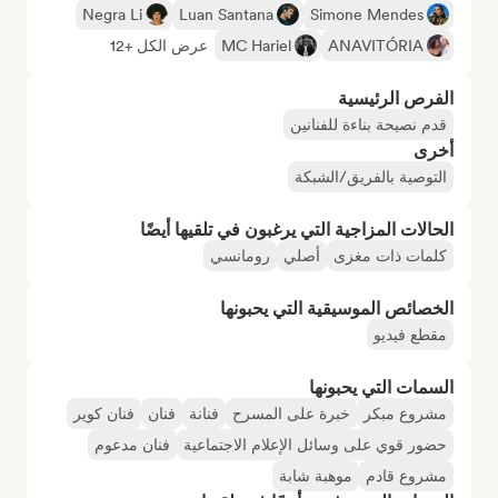
Negra Li
Luan Santana
Simone Mendes
ANAVITÓRIA
MC Hariel
عرض الكل +12
الفرص الرئيسية
قدم نصيحة بناءة للفنانين
أخرى
التوصية بالفريق/الشبكة
الحالات المزاجية التي يرغبون في تلقيها أيضًا
كلمات ذات مغزى
أصلي
رومانسي
الخصائص الموسيقية التي يحبونها
مقطع فيديو
السمات التي يحبونها
مشروع مبكر
خبرة على المسرح
فنانة
فنان
فنان كوير
حضور قوي على وسائل الإعلام الاجتماعية
فنان مدعوم
مشروع قادم
موهبة شابة