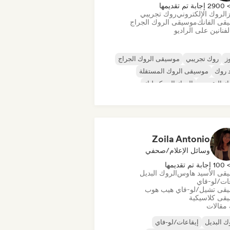
290 إجابة تم تقديمها
ز
الروك الإلكتروني
روك تجريبي
قى الفانك
موسيقى الروك الجراج
فنانين على الراديو
ز
روك تجريبي
موسيقى الروك الجراج
 روك
موسيقى الروك المستقلة
ك التقدمي
الروك السيكديليك
أند رول/روك كلاسيكي
Zoila Antonio
وسائل الإعلام/صحفي
10 إجابة تم تقديمها
قى الأسيد هاوس
الروك البديل
عات/لو-فاي
قى تشيل/لو-فاي هيب هوب
قى كلاسيكية
 مقالات
ك البديل
إيقاعات/لو-فاي