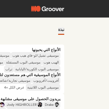
نبذة
الأنواع التي يحبونها
موسيقى تشيل/لو-فاي هيب هوب
موسيقى
الهيب هوب
موسيقى البوب المستقلة
موس
موسيقى البوب الكورية/اليابانية
تراب
الأنواع الموسيقية التي هم مستعدون لتلقي
أفروبيت/أفروبوب
موسيقى تجارية/شائع
موسيقى البوب اللاتينية
عرض الكل +4
يريدون الحصول على موسيقى مشابهة لـ
Jody HiGHROLLER
Drake