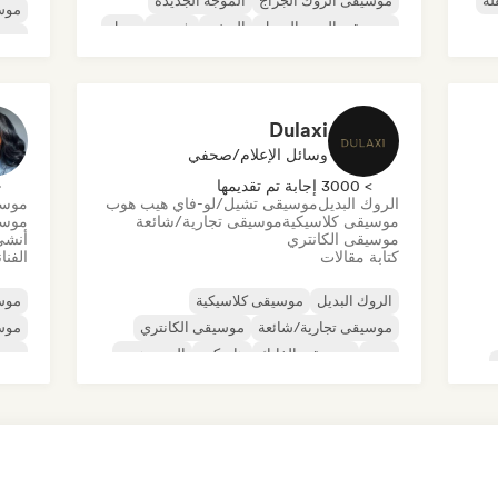
لة
موسيقى الروك الجراج
الموجة الجديدة
موس
موسيقى البوب السول
الريغي
شوجيز
سول
موسي
ديس
Dulaxi
وسائل الإعلام/صحفي
> 3000 إجابة تم تقديمها
< 
الروك البديل
موسيقى تشيل/لو-فاي هيب هوب
موسي
موسيقى كلاسيكية
موسيقى تجارية/شائعة
موسي
موسيقى الكانتري
أنشئ
كتابة مقالات
الفنا
الروك البديل
موسيقى كلاسيكية
موسي
موسيقى تجارية/شائعة
موسيقى الكانتري
موس
دوب
موسيقى الفانك
هاردكور
الهيب هوب
موس
موسي