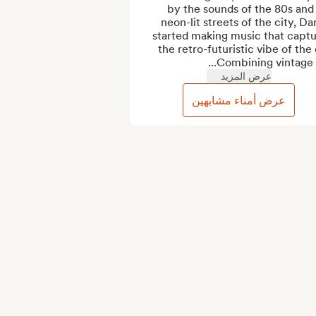
by the sounds of the 80s and 
neon-lit streets of the city, Darr
started making music that captu
the retro-futuristic vibe of the e
Combining vintage an
عرض المزيد
عرض أمناء مشابهين