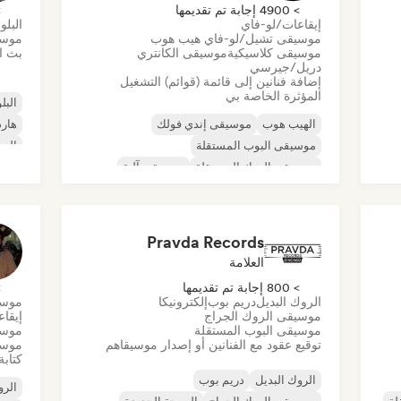
> 4900 إجابة تم تقديمها
> 0
إيقاعات/لو-فاي
البلو
موسيقى تشيل/لو-فاي هيب هوب
موسي
موسيقى كلاسيكية
موسيقى الكانتري
بث ال
دريل/جيرسي
إضافة فنانين إلى قائمة (قوائم) التشغيل
المؤثرة الخاصة بي
البلو
الهيب هوب
موسيقى إندي فولك
هارد
موسيقى البوب المستقلة
الرو
موسيقى الروك المستقلة
موسيقى آلية
روك 
موسيقى الهيب هوب الآلية
موسيقى الراب العالمية
الراب باللغة الإنجليزية
Pravda Records
العلامة
> 800 إجابة تم تقديمها
> 0
الروك البديل
دريم بوب
إلكترونيكا
موسي
موسيقى الروك الجراج
إيقا
موسيقى البوب المستقلة
موسي
توقيع عقود مع الفنانين أو إصدار موسيقاهم
موسي
كتابة
الروك البديل
دريم بوب
الرو