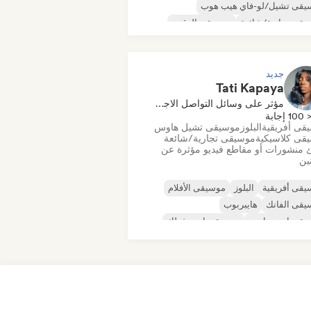
يقى تشيل/لو-فاي هيب هوب
قى تجارية/شائعة
موسيقى الرقص
كو
دريم بوب
موسيقى هاوس
جديد
Tati Kapaya
مؤثر على وسائل التواصل الاجتماعي
100 إجابة
قى أفريقية
البلوز
موسيقى تشيل هاوس
قى كلاسيكية
موسيقى تجارية/شائعة
 منشورات أو مقاطع فيديو مؤثرة عن
نين
قى أفريقية
البلوز
موسيقى الأفلام
يقى الفانك
هايبربوب
يقى إندي دانس
موسيقى إندي فولك
قى البوب المستقلة