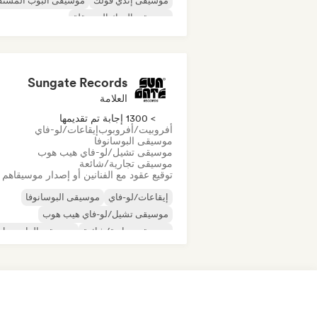
موسيقى إندي فولك
موسيقى البوب المستق
موسيقى الروك المستقلة
موسيقى الراب العالمية
ميتال/هيفي ميتال
موسيقى البوب روك
Sungate Records
العلامة
> 1300 إجابة تم تقديمها
أفروبيت/أفروبوب
إيقاعات/لو-فاي
موسيقى البوسانوفا
موسيقى تشيل/لو-فاي هيب هوب
موسيقى تجارية/شائعة
توقيع عقود مع الفنانين أو إصدار موسيقاهم
إيقاعات/لو-فاي
موسيقى البوسانوفا
موسيقى تشيل/لو-فاي هيب هوب
موسيقى تجارية/شائعة
موسيقى الدانسهول
موسيقى البوب الراقصة
الهيب هوب
موسيقى البوب السول