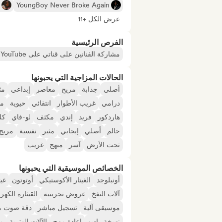
YoungBoy Never Broke Again
عرض الكل +11
الفرص الرئيسية
مشاركة الفنانين على قناتي على YouTube أو SoundCloud أو Twitch
الحالات المزاجية التي يحبونها
أصلي
جذابة
مريح
معاصر
إبداعي
مث
درامي
غريب الأطوار
انتقائي
حيوية
م
هاردكور
فريد
إندي
مكثف
لو-فاي
كل
حالم
أصلي
إيجابي
مثير
نفسية
مريح
تحت الأرض
آسر
مبهج
غريب
الخصائص الموسيقية التي يحبونها
أونبلوجد
الغيتار الأكوستيكي
أوتوتون
غيت
آلات النفخ
عروض تجريبية
القيثارة الكهرب
موسيقى آلية
تسجيل مباشر
دقة صوت م
نسخة راديو
إعادة مزج
الآلات الوترية
من