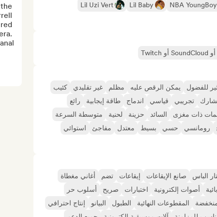
Lil Uzi Vert
Lil Baby
NBA YoungBoy
the 
ell 
red 
ra. 
al...
ير للفضول
يمكن الرقص عليه
مظلم
غير تقليدي
كئيب
شارك
تجريبي
قياسي
اندماج
طاقة إيجابية
رائع
مات ذات مغزى
السائد
حزينة
لحنية
متوسطة السرعة
رومانسي
حسي
بسيط
معتدل
مفاجئ
استوائي
ار الباس
صانع الإيقاعات
إيقاعات
تضم
أغاني مغطاة
ائية
أصوات إلكترونية
اختبارات
صريح
أسلوب حر
نخفضة
المقطوعات النهائية
الطبول
البيانو
إنتاج احترافي
اسب للمزامنة
آلات موسيقية إلكترونية
جميع الدعم