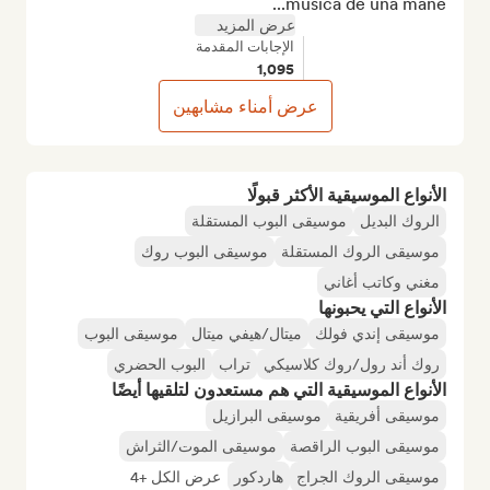
música de una mane...
عرض المزيد
الإجابات المقدمة
1,095
عرض أمناء مشابهين
الأنواع الموسيقية الأكثر قبولًا
الروك البديل
موسيقى البوب المستقلة
موسيقى الروك المستقلة
موسيقى البوب روك
مغني وكاتب أغاني
الأنواع التي يحبونها
موسيقى إندي فولك
ميتال/هيفي ميتال
موسيقى البوب
روك أند رول/روك كلاسيكي
تراب
البوب الحضري
الأنواع الموسيقية التي هم مستعدون لتلقيها أيضًا
موسيقى أفريقية
موسيقى البرازيل
موسيقى البوب الراقصة
موسيقى الموت/الثراش
موسيقى الروك الجراج
هاردكور
عرض الكل +4