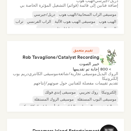
دريل/جيرسي
الهيب هوب
إضافة فنانين إلى قائمة (قوائم) التشغيل المؤثرة الخاصة بي
موسيقى الراب السحابية/الهيب هوب
دريل/جيرسي
الهيب هوب
موسيقى الهيب هوب الآلية
الراب الفرنسي
تراب
البوب الحضري
موسيقى تشيل/لو-فاي هيب هوب
تقييم متعمق
Rob Tavaglione/Catalyst Recording
خبير الصوت
> 800 إجابة تم تقديمها
الروك البديل
موسيقى تجارية/شائعة
موسيقى الكانتري
دريم بوب
إلكترونيكا
تقديم تقييمات مفصلة للفنانين حول صوتهم/إنتاجهم
إلكترونيكا
روك تجريبي
موسيقى إندي فولك
موسيقى البوب المستقلة
موسيقى الروك المستقلة
ميتال/هيفي ميتال
ما بعد البانك
روك أند رول/روك كلاسيكي
Dreamers Island Entertainment