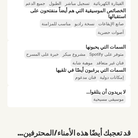
القيثارة الكهربائية
تسجيل مباشر
الطبول
جميع الدعم
الخصائص الموسيقية التي هم أيضاً منفتحون على
استقبالها
صانع الإيقاعات
نسخة راديو
مناسب للمزامنة
أصوات حضرية
السمات التي يحبونها
متوفر على Spotify
مشروع مبكر
خبرة على المسرح
فنان غير متعاقد
موهبة شابة
السمات التي يرغبون أيضًا في تلقيها
إمكانات دولية
فنان مدعوم
لا يريدون أن يتلقوا...
موسيقى مسيحية
قد تعجبك أيضًا هذه الأمناء/المحترفين...