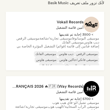
لأنك تزور ملف تعريف Basik Music
Vokall Records
أمين قائمة التشغيل
> 3500 إجابة تم تقديمها
موسيقى البوسانوفا
موسيقى تجارية/شائعة
موسيقى الرقص
ديب هاوس
موسيقى الفانك
إضافة فنانين إلى قائمة (قوائم) التشغيل المؤثرة الخاصة بي
موسيقى الرقص
ديب هاوس
موسيقى الفانك
موسيقى فانكي/جاكين هاوس
موسيقى هاوس
موسيقى البوب المستقلة
نيو ديسكو/إيتالو
موسيقى البوب السول
RAP FRANÇAIS 2026 🔥🇫🇷 (Way Records)
أمين قائمة التشغيل
> 5700 إجابة تم تقديمها
موسيقى تشيل/لو-فاي هيب هوب
موسيقى الراب السحابية/الهيب هوب
موسيقى تجارية/شائعة