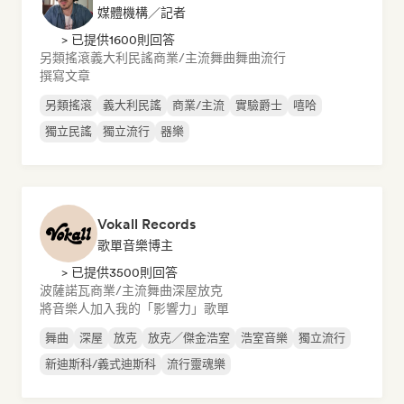
媒體機構／記者
> 已提供1600則回答
另類搖滾
義大利民謠
商業/主流
舞曲
舞曲流行
撰寫文章
另類搖滾
義大利民謠
商業/主流
實驗爵士
嘻哈
獨立民謠
獨立流行
器樂
Vokall Records
歌單音樂博主
> 已提供3500則回答
波薩諾瓦
商業/主流
舞曲
深屋
放克
將音樂人加入我的「影響力」歌單
舞曲
深屋
放克
放克／傑金浩室
浩室音樂
獨立流行
新迪斯科/義式迪斯科
流行靈魂樂