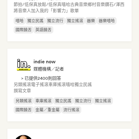
節拍/低保真
放鬆/低保真嘻哈
古典音樂
鄉村音樂
鑽石/澤西
將音樂人加入我的「影響力」歌單
嘻哈
獨立民謠
獨立流行
獨立搖滾
器樂
器樂嘻哈
國際饒舌
英語饒舌
indie now
媒體機構／記者
> 已提供2400則回答
另類搖滾
電子搖滾
車庫搖滾
嘻哈
獨立民謠
撰寫文章
另類搖滾
車庫搖滾
獨立民謠
獨立流行
獨立搖滾
國際饒舌
金屬／重金屬
流行搖滾