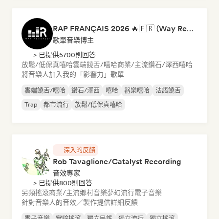
RAP FRANÇAIS 2026 🔥🇫🇷 (Way Records)
歌單音樂博主
> 已提供5700則回答
放鬆/低保真嘻哈
雲端饒舌/嘻哈
商業/主流
鑽石/澤西
嘻哈
將音樂人加入我的「影響力」歌單
雲端饒舌/嘻哈
鑽石/澤西
嘻哈
器樂嘻哈
法語饒舌
Trap
都市流行
放鬆/低保真嘻哈
深入的反饋
Rob Tavaglione/Catalyst Recording
音效專家
> 已提供800則回答
另類搖滾
商業/主流
鄉村音樂
夢幻流行
電子音樂
針對音樂人的音效／製作提供詳細反饋
電子音樂
實驗搖滾
獨立民謠
獨立流行
獨立搖滾