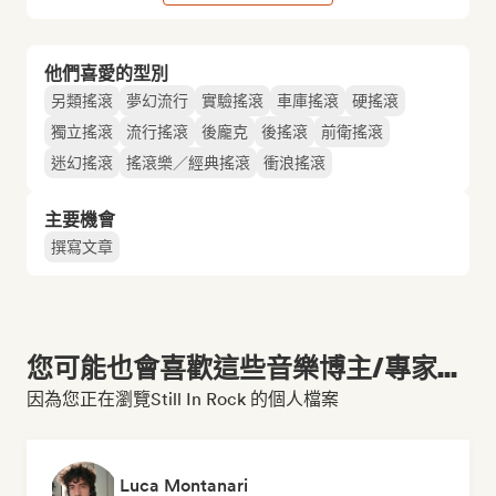
他們喜愛的型別
另類搖滾
夢幻流行
實驗搖滾
車庫搖滾
硬搖滾
獨立搖滾
流行搖滾
後龐克
後搖滾
前衛搖滾
迷幻搖滾
搖滾樂／經典搖滾
衝浪搖滾
主要機會
撰寫文章
您可能也會喜歡這些音樂博主/專家...
因為您正在瀏覽Still In Rock 的個人檔案
Luca Montanari