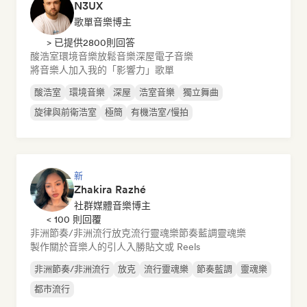
N3UX
歌單音樂博主
> 已提供2800則回答
酸浩室
環境音樂
放鬆音樂
深屋
電子音樂
將音樂人加入我的「影響力」歌單
酸浩室
環境音樂
深屋
浩室音樂
獨立舞曲
旋律與前衛浩室
極簡
有機浩室/慢拍
新
Zhakira Razhé
社群媒體音樂博主
< 100 則回覆
非洲節奏/非洲流行
放克
流行靈魂樂
節奏藍調
靈魂樂
製作關於音樂人的引人入勝貼文或 Reels
非洲節奏/非洲流行
放克
流行靈魂樂
節奏藍調
靈魂樂
都市流行