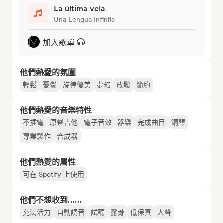
La última vela
Una Lengua Infinita
加入歌單
他們熱愛的氛圍
輕鬆
憂鬱
旋律優美
夢幻
放鬆
簡約
他們熱愛的音樂特性
不插電
原聲吉他
電子音效
器樂
完成曲目
鋼琴
專業製作
合成器
他們熱愛的屬性
可在 Spotify 上使用
他們不想收到……
充滿活力
自動調音
試聽
露骨
低保真
人聲