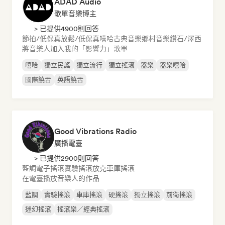
ADAD Audio
歌單音樂博主
> 已提供4900則回答
節拍/低保真
放鬆/低保真嘻哈
古典音樂
鄉村音樂
鑽石/澤西
將音樂人加入我的「影響力」歌單
嘻哈
獨立民謠
獨立流行
獨立搖滾
器樂
器樂嘻哈
國際饒舌
英語饒舌
Good Vibrations Radio
廣播電臺
> 已提供2900則回答
藍調
電子搖滾
實驗搖滾
放克
車庫搖滾
在電臺播放音樂人的作品
藍調
實驗搖滾
車庫搖滾
硬搖滾
獨立搖滾
前衛搖滾
迷幻搖滾
搖滾樂／經典搖滾