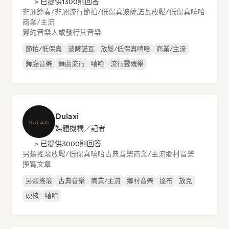
> 已提供1300則回答
非洲節奏/非洲流行
節拍/低保真
波薩諾瓦
放鬆/低保真嘻哈
商業/主流
簽約音樂人或發行其音樂
節拍/低保真
波薩諾瓦
放鬆/低保真嘻哈
商業/主流
舞廳音樂
舞曲流行
嘻哈
流行靈魂樂
Dulaxi
媒體機構／記者
> 已提供3000則回答
另類搖滾
放鬆/低保真嘻哈
古典音樂
商業/主流
鄉村音樂
撰寫文章
另類搖滾
古典音樂
商業/主流
鄉村音樂
達布
放克
硬核
嘻哈