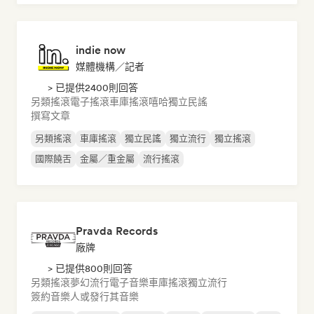
indie now
媒體機構／記者
> 已提供2400則回答
另類搖滾
電子搖滾
車庫搖滾
嘻哈
獨立民謠
撰寫文章
另類搖滾
車庫搖滾
獨立民謠
獨立流行
獨立搖滾
國際饒舌
金屬／重金屬
流行搖滾
Pravda Records
廠牌
> 已提供800則回答
另類搖滾
夢幻流行
電子音樂
車庫搖滾
獨立流行
簽約音樂人或發行其音樂