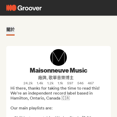
關於
Maisonneuve Music
廠牌, 歌單音樂博主
24.2k
1.4k
1.2k
1.1k
597
546
467
Hi there, thanks for taking the time to read this! 
We're an independent record label based in 
Hamilton, Ontario, Canada 🇨🇦

Our main playlists are:
