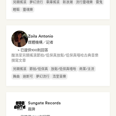
另類搖滾
夢幻流行
車庫搖滾
新浪潮
流行靈魂樂
雷鬼
瞪鞋
靈魂樂
Zoila Antonio
媒體機構／記者
> 已提供100則回答
酸浩室
另類搖滾
節拍/低保真
放鬆/低保真嘻哈
古典音樂
撰寫文章
另類搖滾
節拍/低保真
放鬆/低保真嘻哈
商業/主流
舞曲
迪斯可
夢幻流行
浩室音樂
Sungate Records
廠牌