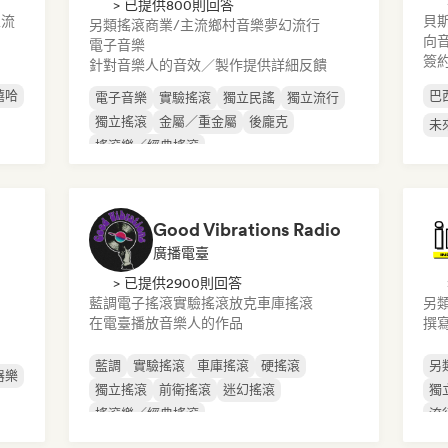
> 已提供800則回答
主流
貝
另類搖滾
商業/主流
鄉村音樂
夢幻流行
向
電子音樂
簽
針對音樂人的音效／製作提供詳細反饋
嘻哈
巴
電子音樂
實驗搖滾
獨立民謠
獨立流行
獨立搖滾
金屬／重金屬
後龐克
未
搖滾樂／經典搖滾
Good Vibrations Radio
廣播電臺
> 已提供2900則回答
藍調
電子搖滾
實驗搖滾
放克
車庫搖滾
另
在電臺播放音樂人的作品
撰
藍調
實驗搖滾
車庫搖滾
硬搖滾
另
器樂
獨立搖滾
前衛搖滾
迷幻搖滾
獨
搖滾樂／經典搖滾
流