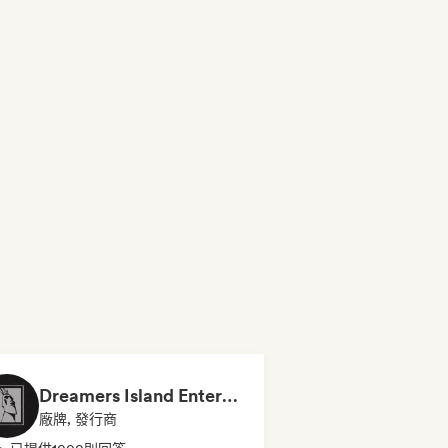
Dreamers Island Entertainment
廠牌, 發行商