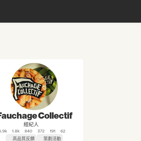
Fauchage Collectif
經紀人
4.9k
1.8k
840
372
191
62
高品質反饋
策劃活動