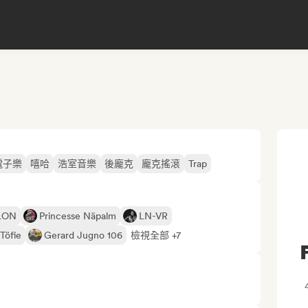
電子樂
嘻哈
浩室音樂
後龐克
龐克搖滾
Trap
LON
Princesse Näpalm
LN-VR
Töfie
Gerard Jugno 106
檢視全部 +7