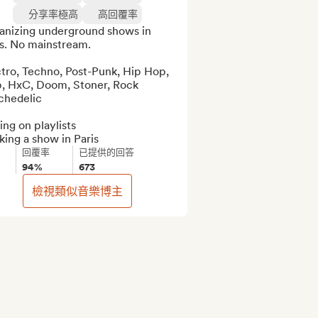
分享率極高
高回覆率
anizing underground shows in 
s. No mainstream.

tro, Techno, Post-Punk, Hip Hop, 
p, HxC, Doom, Stoner, Rock 
hedelic

ng on playlists

ing a show in Paris
回覆率
已提供的回答
94%
673
檢視類似音樂博主