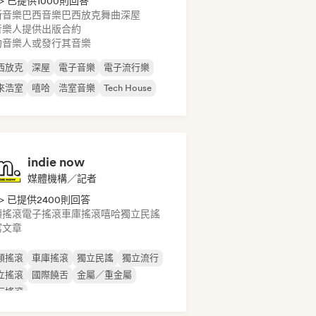
> 已提供1000則回答
斯音樂
巴西音樂
巴西放克
舞曲
深屋
音樂人提供出版合約
約音樂人或發行其音樂
西放克
深屋
電子音樂
電子流行樂
來浩室
嘻哈
浩室音樂
Tech House
indie now
媒體機構／記者
> 已提供2400則回答
類搖滾
電子搖滾
車庫搖滾
嘻哈
獨立民謠
寫文章
類搖滾
車庫搖滾
獨立民謠
獨立流行
立搖滾
國際饒舌
金屬／重金屬
行搖滾