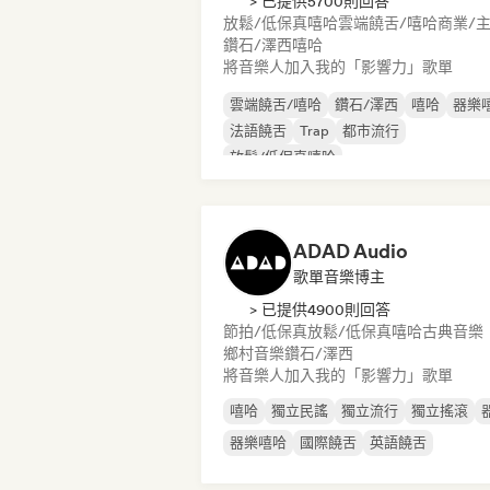
> 已提供5700則回答
放鬆/低保真嘻哈
雲端饒舌/嘻哈
商業/
鑽石/澤西
嘻哈
將音樂人加入我的「影響力」歌單
雲端饒舌/嘻哈
鑽石/澤西
嘻哈
器樂
法語饒舌
Trap
都市流行
放鬆/低保真嘻哈
ADAD Audio
歌單音樂博主
> 已提供4900則回答
節拍/低保真
放鬆/低保真嘻哈
古典音樂
鄉村音樂
鑽石/澤西
將音樂人加入我的「影響力」歌單
嘻哈
獨立民謠
獨立流行
獨立搖滾
器樂嘻哈
國際饒舌
英語饒舌