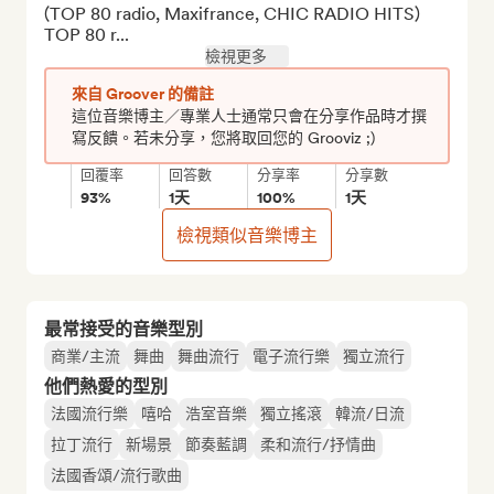
(TOP 80 radio, Maxifrance, CHIC RADIO HITS)

TOP 80 r...
檢視更多
來自 Groover 的備註
這位音樂博主／專業人士通常只會在分享作品時才撰
寫反饋。若未分享，您將取回您的 Grooviz ;)
回覆率
回答數
分享率
分享數
93%
1天
100%
1天
檢視類似音樂博主
最常接受的音樂型別
商業/主流
舞曲
舞曲流行
電子流行樂
獨立流行
他們熱愛的型別
法國流行樂
嘻哈
浩室音樂
獨立搖滾
韓流/日流
拉丁流行
新場景
節奏藍調
柔和流行/抒情曲
法國香頌/流行歌曲