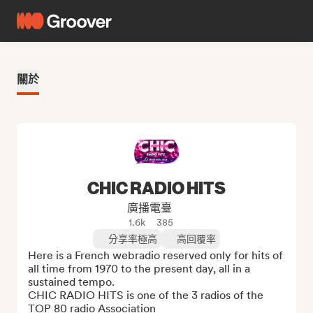
關於
CHIC RADIO HITS
廣播電臺
1.6k
385
分享率極高
高回覆率
Here is a French webradio reserved only for hits of 
all time from 1970 to the present day, all in a 
sustained tempo.

CHIC RADIO HITS is one of the 3 radios of the 
TOP 80 radio Association
