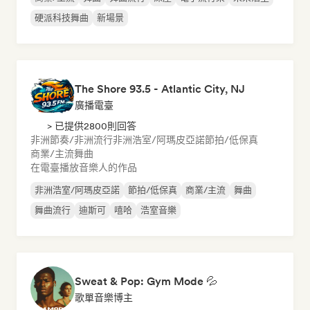
硬派科技舞曲
新場景
The Shore 93.5 - Atlantic City, NJ
廣播電臺
> 已提供2800則回答
非洲節奏/非洲流行
非洲浩室/阿瑪皮亞諾
節拍/低保真
商業/主流
舞曲
在電臺播放音樂人的作品
非洲浩室/阿瑪皮亞諾
節拍/低保真
商業/主流
舞曲
舞曲流行
迪斯可
嘻哈
浩室音樂
Sweat & Pop: Gym Mode 💦
歌單音樂博主