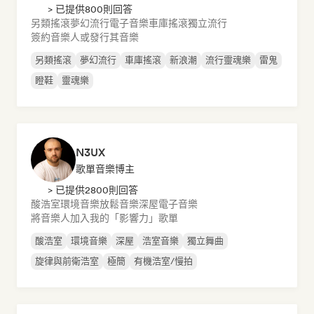
> 已提供800則回答
另類搖滾
夢幻流行
電子音樂
車庫搖滾
獨立流行
簽約音樂人或發行其音樂
另類搖滾
夢幻流行
車庫搖滾
新浪潮
流行靈魂樂
雷鬼
瞪鞋
靈魂樂
N3UX
歌單音樂博主
> 已提供2800則回答
酸浩室
環境音樂
放鬆音樂
深屋
電子音樂
將音樂人加入我的「影響力」歌單
酸浩室
環境音樂
深屋
浩室音樂
獨立舞曲
旋律與前衛浩室
極簡
有機浩室/慢拍