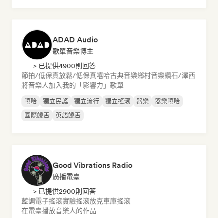
ADAD Audio
歌單音樂博主
> 已提供4900則回答
節拍/低保真
放鬆/低保真嘻哈
古典音樂
鄉村音樂
鑽石/澤西
將音樂人加入我的「影響力」歌單
嘻哈
獨立民謠
獨立流行
獨立搖滾
器樂
器樂嘻哈
國際饒舌
英語饒舌
Good Vibrations Radio
廣播電臺
> 已提供2900則回答
藍調
電子搖滾
實驗搖滾
放克
車庫搖滾
在電臺播放音樂人的作品