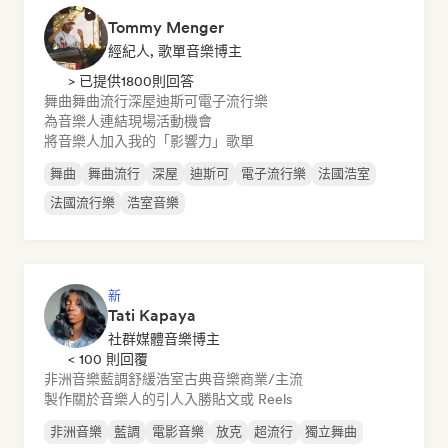
Tommy Menger
經紀人, 歌單音樂博主
> 已提供1800則回答
舞曲
舞曲流行
深屋
迪斯可
電子流行樂
為音樂人連結現場活動機會
將音樂人加入我的「影響力」歌單
舞曲
舞曲流行
深屋
迪斯可
電子流行樂
法國浩室
法國流行樂
浩室音樂
新
Tati Kapaya
社群媒體音樂博主
< 100 則回覆
非洲音樂
藍調
舒緩浩室
古典音樂
商業/主流
製作關於音樂人的引人入勝貼文或 Reels
非洲音樂
藍調
電影音樂
放克
超流行
獨立舞曲