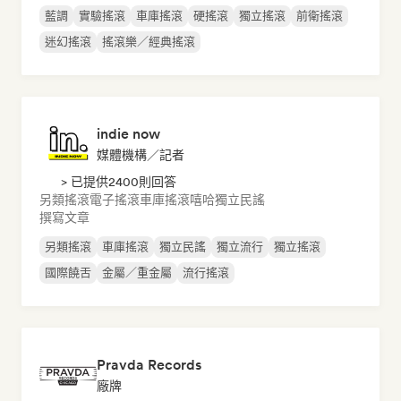
藍調
實驗搖滾
車庫搖滾
硬搖滾
獨立搖滾
前衛搖滾
迷幻搖滾
搖滾樂／經典搖滾
indie now
媒體機構／記者
> 已提供2400則回答
另類搖滾
電子搖滾
車庫搖滾
嘻哈
獨立民謠
撰寫文章
另類搖滾
車庫搖滾
獨立民謠
獨立流行
獨立搖滾
國際饒舌
金屬／重金屬
流行搖滾
Pravda Records
廠牌