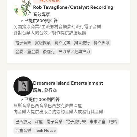
Rob Tavaglione/Catalyst Recording
音效專家
> 已提供800則回答
另類搖滾
商業/主流
鄉村音樂
夢幻流行
電子音樂
針對音樂人的音效／製作提供詳細反饋
電子音樂
實驗搖滾
獨立民謠
獨立流行
獨立搖滾
金屬／重金屬
後龐克
搖滾樂／經典搖滾
Dreamers Island Entertainment
廠牌, 發行商
> 已提供1000則回答
貝斯音樂
巴西音樂
巴西放克
舞曲
深屋
向音樂人提供出版合約
簽約音樂人或發行其音樂
巴西放克
深屋
電子音樂
電子流行樂
未來浩室
嘻哈
浩室音樂
Tech House