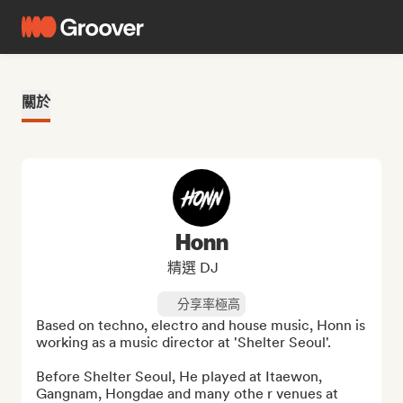
關於
Honn
精選 DJ
分享率極高
Based on techno, electro and house music, Honn is 
working as a music director at 'Shelter Seoul'.

Before Shelter Seoul, He played at Itaewon, 
Gangnam, Hongdae and many othe r venues at 