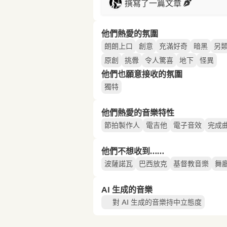
撰寫了一篇文章
他們熱愛的氛圍
朗朗上口
創意
充滿好奇
暗黑
另
原創
挑釁
令人驚喜
地下
怪異
他們也願意接收的氛圍
獨特
他們熱愛的音樂特性
節拍製作人
電吉他
電子音效
完成
他們不想收到……
波薩諾瓦
巴西放克
基督教音樂
舞
AI 生成的音樂
對 AI 生成的音樂持中立態度