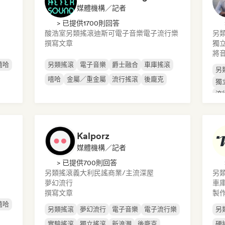
媒體機構／記者
> 已提供1700則回答
酸浩室
另類搖滾
迪斯可
電子音樂
電子流行樂
另
撰寫文章
獨
將
嘻哈
另類搖滾
電子音樂
爵士融合
車庫搖滾
另
嘻哈
金屬／重金屬
流行搖滾
後龐克
獨
流
Kalporz
媒體機構／記者
> 已提供700則回答
另類搖滾
義大利民謠
商業/主流
深屋
另
夢幻流行
車
撰寫文章
製作
嘻哈
另類搖滾
夢幻流行
電子音樂
電子流行樂
另
實驗搖滾
獨立搖滾
新浪潮
後龐克
硬