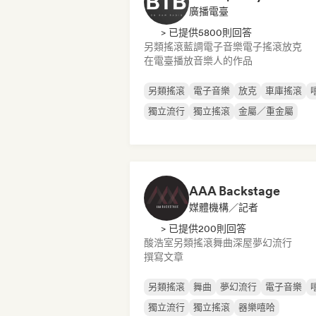
廣播電臺
> 已提供5800則回答
另類搖滾
藍調
電子音樂
電子搖滾
放克
在電臺播放音樂人的作品
另類搖滾
電子音樂
放克
車庫搖滾
獨立流行
獨立搖滾
金屬／重金屬
AAA Backstage
媒體機構／記者
> 已提供200則回答
酸浩室
另類搖滾
舞曲
深屋
夢幻流行
撰寫文章
另類搖滾
舞曲
夢幻流行
電子音樂
獨立流行
獨立搖滾
器樂嘻哈