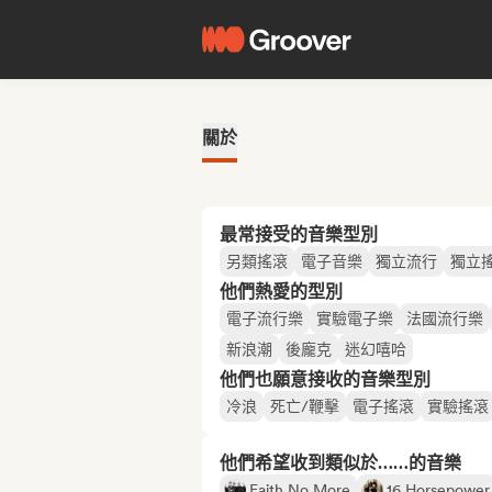
關於
最常接受的音樂型別
另類搖滾
電子音樂
獨立流行
獨立
他們熱愛的型別
電子流行樂
實驗電子樂
法國流行樂
新浪潮
後龐克
迷幻嘻哈
他們也願意接收的音樂型別
冷浪
死亡/鞭擊
電子搖滾
實驗搖滾
他們希望收到類似於……的音樂
Faith No More
16 Horsepower