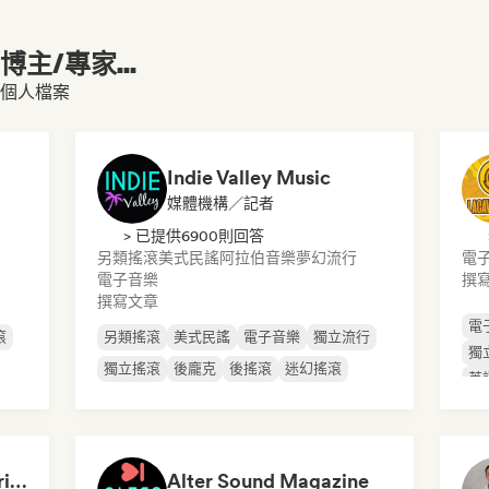
主/專家...
 的個人檔案
Indie Valley Music
媒體機構／記者
> 已提供6900則回答
另類搖滾
美式民謠
阿拉伯音樂
夢幻流行
電
電子音樂
撰
撰寫文章
電
滾
另類搖滾
美式民謠
電子音樂
獨立流行
獨
獨立搖滾
後龐克
後搖滾
迷幻搖滾
英
David | #BeyondTheBridge on Raw Radio |
Alter Sound Magazine