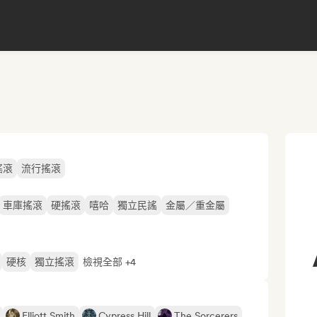
搖滾
流行搖滾
車庫搖滾
硬搖滾
嘻哈
獨立民謠
金屬／重金屬
硬核
獨立搖滾
檢視全部 +4
Elliott Smith
Cypress Hill
The Sorcerers