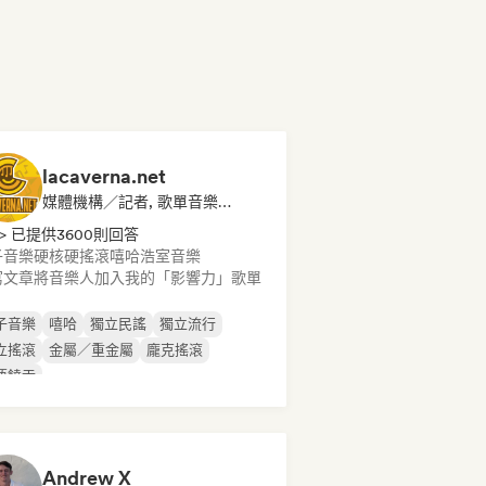
lacaverna.net
媒體機構／記者, 歌單音樂博主
> 已提供3600則回答
子音樂
硬核
硬搖滾
嘻哈
浩室音樂
寫文章
將音樂人加入我的「影響力」歌單
子音樂
嘻哈
獨立民謠
獨立流行
立搖滾
金屬／重金屬
龐克搖滾
語饒舌
Andrew X