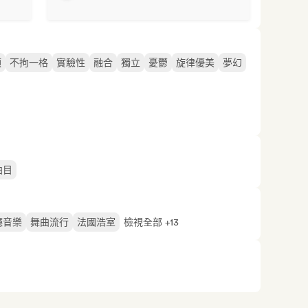
類
不拘一格
實驗性
融合
獨立
憂鬱
旋律優美
夢幻
曲目
廳音樂
舞曲流行
法國浩室
檢視全部 +13