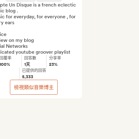
te Un Disque is a french eclectic 
c blog . 

c for everyday, for everyone , for 
y ears

ce

iew on my blog

ial Networks

icated youtube groover playlist
回覆率
回答數
分享率
100%
1天
23%
已提供的回答
5,333
檢視類似音樂博主