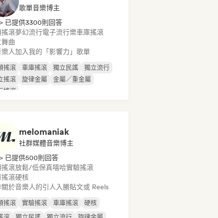
歌單音樂博主
> 已提供3300則回答
類搖滾
夢幻流行
電子流行樂
車庫搖滾
立舞曲
音樂人加入我的「影響力」歌單
類搖滾
車庫搖滾
獨立民謠
獨立流行
立搖滾
旋律金屬
金屬／重金屬
行搖滾
melomaniak
社群媒體音樂博主
> 已提供500則回答
類搖滾
放鬆/低保真嘻哈
實驗搖滾
庫搖滾
硬核
關於音樂人的引人入勝貼文或 Reels
類搖滾
實驗搖滾
車庫搖滾
硬核
搖滾
獨立民謠
獨立流行
旋律金屬