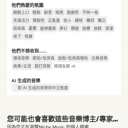
他們熱愛的氛圍
朗朗上口
輕鬆
創意
暗黑
戲劇性
不拘一格
充滿活力
實驗性
正能量
迷人
硬核
獨特
獨立
低保真
憂鬱
旋律優美
夢幻
積極
挑釁
放鬆
浪漫
地下
怪異
他們不想收到……
環境音樂
節拍/低保真
放鬆/低保真嘻哈
古典音樂
商業/主流
鼓打貝斯
檢視全部 +5
AI 生成的音樂
對 AI 生成的音樂持中立態度
您可能也會喜歡這些音樂博主/專家...
因為您正在瀏覽Niche Music 的個人檔案