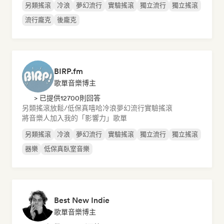
另類搖滾
冷浪
夢幻流行
實驗搖滾
獨立流行
獨立搖滾
流行龐克
後龐克
BIRP.fm
歌單音樂博主
> 已提供12700則回答
另類搖滾
放鬆/低保真嘻哈
冷浪
夢幻流行
實驗搖滾
將音樂人加入我的「影響力」歌單
另類搖滾
冷浪
夢幻流行
實驗搖滾
獨立流行
獨立搖滾
器樂
低保真臥室音樂
Best New Indie
歌單音樂博主