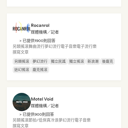
Rocanrol
媒體機構／記者
> 已提供1900則回答
另類搖滾
舞曲流行
夢幻流行
電子音樂
電子流行樂
撰寫文章
另類搖滾
夢幻流行
獨立民謠
獨立搖滾
新浪潮
後龐克
迷幻搖滾
龐克搖滾
Motel Void
媒體機構／記者
> 已提供900則回答
另類搖滾
節拍/低保真
冷浪
夢幻流行
電子音樂
撰寫文章