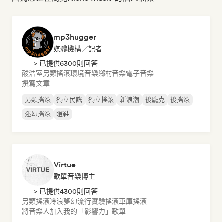
mp3hugger
媒體機構／記者
> 已提供6300則回答
酸浩室
另類搖滾
環境音樂
鄉村音樂
電子音樂
撰寫文章
另類搖滾
獨立民謠
獨立搖滾
新浪潮
後龐克
後搖滾
迷幻搖滾
瞪鞋
Virtue
歌單音樂博主
> 已提供4300則回答
另類搖滾
冷浪
夢幻流行
實驗搖滾
車庫搖滾
將音樂人加入我的「影響力」歌單