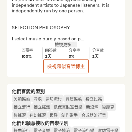
independent artists to Japanese listeners. It is 
independently run by one person.

SELECTION PHILOSOPHY

I select music purely based on p...
檢視更多
回覆率
回答數
分享率
分享數
100%
2天
3%
2天
檢視類似音樂博主
他們喜愛的型別
另類搖滾
冷浪
夢幻流行
實驗搖滾
獨立民謠
獨立流行
獨立搖滾
低保真臥室音樂
新浪潮
後龐克
後搖滾
迷幻搖滾
瞪鞋
創作歌手
合成器流行樂
他們也願意接收的音樂型別
舞曲流行
電子音樂
電子搖滾
電子流行樂
實驗電子樂