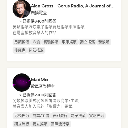
Alan Cross - Corus Radio, A Journal of Musical Things
廣播電臺
> 已提供3400則回答
另類搖滾
冷浪
電子搖滾
實驗搖滾
車庫搖滾
在電臺播放音樂人的作品
另類搖滾
冷浪
實驗搖滾
車庫搖滾
獨立搖滾
新浪潮
後龐克
迷幻搖滾
MadMix
歌單音樂博主
> 已提供2300則回答
另類搖滾
美式民謠
藍調
冷浪
商業/主流
將音樂人加入我的「影響力」歌單
另類搖滾
商業/主流
夢幻流行
電子搖滾
實驗搖滾
獨立流行
獨立搖滾
國際流行樂