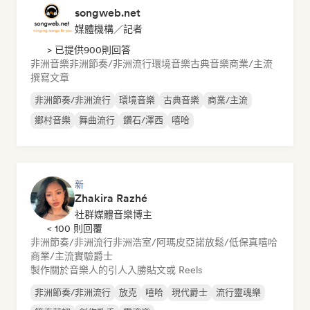
songweb.net
媒體機構／記者
> 已提供900則回答
非洲音樂
非洲節奏/非洲流行
環境音樂
古典音樂
商業/主流
撰寫文章
非洲節奏/非洲流行
環境音樂
古典音樂
商業/主流
鄉村音樂
舞曲流行
鑽石/澤西
嘻哈
新
Zhakira Razhé
社群媒體音樂博主
< 100 則回覆
非洲節奏/非洲流行
非洲浩室/阿瑪皮亞諾
放鬆/低保真嘻哈
商業/主流
實驗爵士
製作關於音樂人的引人入勝貼文或 Reels
非洲節奏/非洲流行
放克
嘻哈
現代爵士
流行靈魂樂