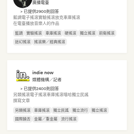
廣播電臺
> 已提供2900則回答
藍調
電子搖滾
實驗搖滾
放克
車庫搖滾
在電臺播放音樂人的作品
藍調
實驗搖滾
車庫搖滾
硬搖滾
獨立搖滾
前衛搖滾
迷幻搖滾
搖滾樂／經典搖滾
indie now
媒體機構／記者
> 已提供2400則回答
另類搖滾
電子搖滾
車庫搖滾
嘻哈
獨立民謠
撰寫文章
另類搖滾
車庫搖滾
獨立民謠
獨立流行
獨立搖滾
國際饒舌
金屬／重金屬
流行搖滾