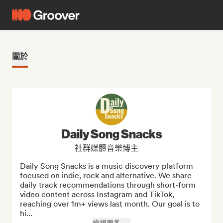
關於
Daily Song Snacks
社群媒體音樂博主
Daily Song Snacks is a music discovery platform 
focused on indie, rock and alternative. We share 
daily track recommendations through short-form 
video content across Instagram and TikTok, 
reaching over 1m+ views last month. Our goal is to 
hi...