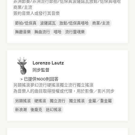
非洲節奏/非洲流行
節拍/低保真
波薩諾瓦
放鬆/低保真嘻哈
商業/主流
簽約音樂人或發行其音樂
節拍/低保真
波薩諾瓦
放鬆/低保真嘻哈
商業/主流
舞廳音樂
舞曲流行
嘻哈
流行靈魂樂
Lorenzo Lautz
同步監督
> 已提供1600則回答
另類搖滾
夢幻流行
硬搖滾
獨立流行
獨立搖滾
為音樂人的曲目取得授權或代理，用於影像／影片同步
另類搖滾
硬搖滾
獨立流行
獨立搖滾
金屬／重金屬
新浪潮
後龐克
迷幻搖滾