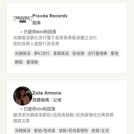
Pravda Records
廠牌
> 已提供800則回答
另類搖滾
夢幻流行
電子音樂
車庫搖滾
獨立流行
簽約音樂人或發行其音樂
另類搖滾
夢幻流行
車庫搖滾
新浪潮
流行靈魂樂
雷鬼
瞪鞋
靈魂樂
Zoila Antonio
媒體機構／記者
> 已提供100則回答
酸浩室
另類搖滾
節拍/低保真
放鬆/低保真嘻哈
古典音樂
撰寫文章
另類搖滾
節拍/低保真
放鬆/低保真嘻哈
商業/主流