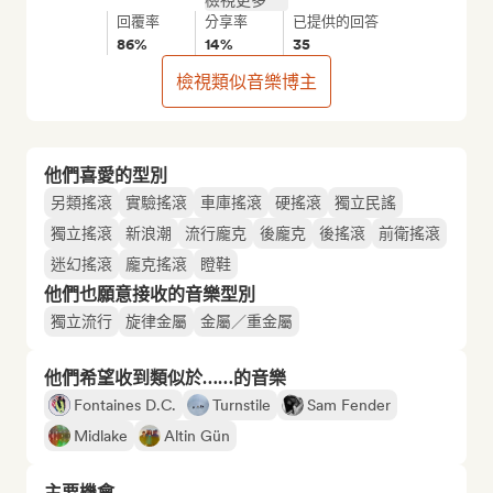
檢視更多
回覆率
分享率
已提供的回答
86%
14%
35
檢視類似音樂博主
他們喜愛的型別
另類搖滾
實驗搖滾
車庫搖滾
硬搖滾
獨立民謠
獨立搖滾
新浪潮
流行龐克
後龐克
後搖滾
前衛搖滾
迷幻搖滾
龐克搖滾
瞪鞋
他們也願意接收的音樂型別
獨立流行
旋律金屬
金屬／重金屬
他們希望收到類似於……的音樂
Fontaines D.C.
Turnstile
Sam Fender
Midlake
Altin Gün
主要機會