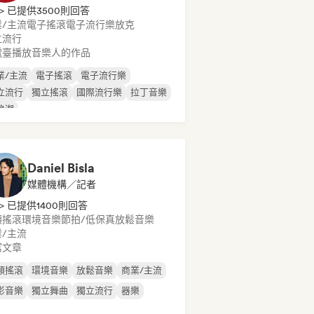
> 已提供3500則回答
/主流
電子搖滾
電子流行樂
放克
立流行
電臺播放音樂人的作品
業/主流
電子搖滾
電子流行樂
立流行
獨立搖滾
國際流行樂
拉丁音樂
浪潮
Daniel Bisla
媒體機構／記者
> 已提供1400則回答
類搖滾
環境音樂
節拍/低保真
放鬆音樂
/主流
寫文章
類搖滾
環境音樂
放鬆音樂
商業/主流
影音樂
獨立舞曲
獨立流行
器樂