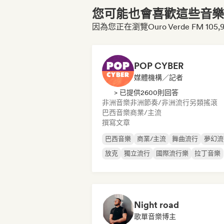
您可能也會喜歡這些音樂博
因為您正在瀏覽Ouro Verde FM 105
POP CYBER
媒體機構／記者
> 已提供2600則回答
非洲音樂
非洲節奏/非洲流行
另類搖滾
巴西音樂
商業/主流
撰寫文章
巴西音樂
商業/主流
舞曲流行
夢幻流
放克
獨立流行
國際流行樂
拉丁音樂
Night road
歌單音樂博主