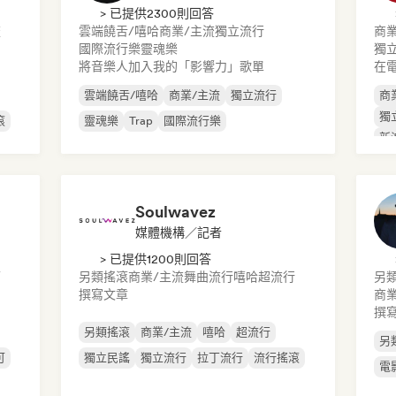
> 已提供2300則回答
流
雲端饒舌/嘻哈
商業/主流
獨立流行
商業
國際流行樂
靈魂樂
獨
將音樂人加入我的「影響力」歌單
在
雲端饒舌/嘻哈
商業/主流
獨立流行
商
獨
滾
靈魂樂
Trap
國際流行樂
新
Soulwavez
媒體機構／記者
> 已提供1200則回答
可
另類搖滾
商業/主流
舞曲流行
嘻哈
超流行
另
撰寫文章
商業
撰
另類搖滾
商業/主流
嘻哈
超流行
另
可
獨立民謠
獨立流行
拉丁流行
流行搖滾
電