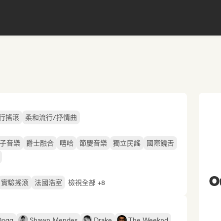
行搖滾
柔和流行/抒情曲
子音樂
爵士融合
嘻哈
節慶音樂
獨立民謠
國際饒舌
O
實驗搖滾
法國浩室
檢視全部 +8
Dogg
Shawn Mendes
Drake
The Weeknd