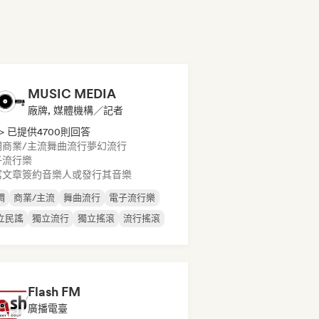
MUSIC MEDIA
廠牌, 媒體機構／記者
> 已提供4700則回答
調
商業/主流
舞曲流行
夢幻流行
子流行樂
寫文章
簽約音樂人或發行其音樂
調
商業/主流
舞曲流行
電子流行樂
立民謠
獨立流行
獨立搖滾
流行搖滾
Flash FM
廣播電臺