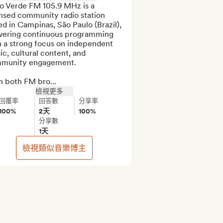
o Verde FM 105.9 MHz is a 
nsed community radio station 
d in Campinas, São Paulo (Brazil), 
ivering continuous programming 
 a strong focus on independent 
c, cultural content, and 
munity engagement.

h both FM bro...
檢視更多
回覆率
回答數
分享率
100%
2天
100%
分享數
1天
檢視類似音樂博主