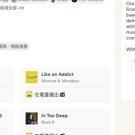
Our
檢視全部 +12
lice
base
del
with
musi
com
團隊／網路推薦
Wit
Like an Addict
Monroe & Moralezz
在電臺播出
S
In Too Deep
Reva K