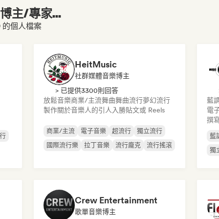
主/專家...
,9 的個人檔案
HeitMusic
社群媒體音樂博主
> 已提供3300則回答
放鬆音樂
商業/主流
舞曲
舞曲流行
夢幻流行
藍
製作關於音樂人的引人入勝貼文或 Reels
電
撰
商業/主流
電子音樂
超流行
獨立流行
行
藍
國際流行樂
拉丁音樂
流行龐克
流行搖滾
獨
Crew Entertainment
歌單音樂博主