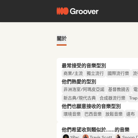
關於
最常接受的音樂型別
商業/主流
獨立流行
國際流行樂
流
他們熱愛的型別
非洲浩室/阿瑪皮亞諾
基督教饒舌
電
新古典/現代古典
合成器流行樂
Trap
他們也願意接收的音樂型別
環境音樂
巴西音樂
放鬆音樂
達布
他們希望收到類似於……的音樂
2Pac
Travis Scott
Snoop 